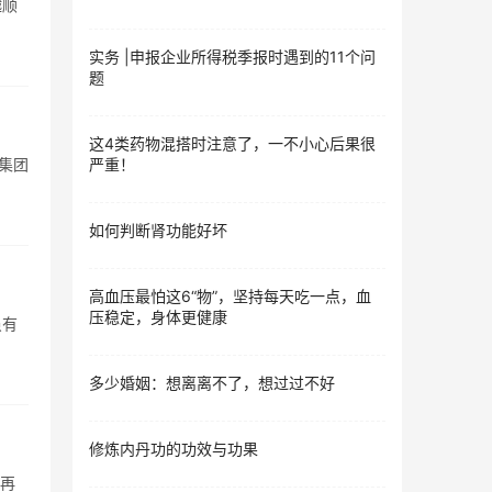
越顺
实务 |申报企业所得税季报时遇到的11个问
题
这4类药物混搭时注意了，一不小心后果很
个集团
严重！
如何判断肾功能好坏
高血压最怕这6“物”，坚持每天吃一点，血
压稳定，身体更健康
虽有
多少婚姻：想离离不了，想过过不好
修炼内丹功的功效与功果
想再