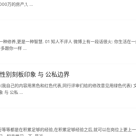
万的房产,1, ...
一种修养,更是一种智慧. 01 知人不评人 微博上有一段话很火: 你生活在
跟你一样 ...
性别刻板印象 与 公私边界
) (我自己的内容用黑色和红色代表,同行评审们给的修改意见用绿色代表) 
 公私 ...
执行等等都是在积累足够的经验,在积累足够经验之后,就可以在岗位上更上一