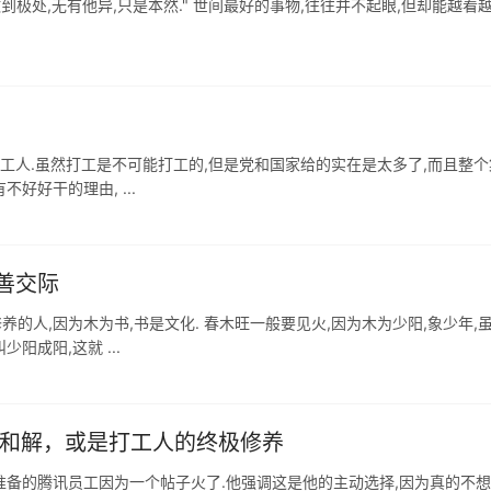
做到极处,无有他异,只是本然." 世间最好的事物,往往并不起眼,但却能越看
打工人.虽然打工是不可能打工的,但是党和国家给的实在是太多了,而且整
好好干的理由, ...
善交际
养的人,因为木为书,书是文化. 春木旺一般要见火,因为木为少阳,象少年,
阳成阳,这就 ...
虑和解，或是打工人的终极修养
休准备的腾讯员工因为一个帖子火了.他强调这是他的主动选择,因为真的不