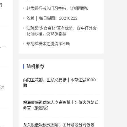
行
赵孟頫行书入门习字帖，详细图解6
依赖 │ 每日糊图：20210222
江疏影“少女身材”真有优势，穿牛仔外套
配薄纱裙，说18岁都信
柴胡桂枝体之流清涕不断
 一
随机推荐
向阳五花瓣，生机总昂扬 | 本草江湖1090
期
 讨
倪海廈學術傳承人李宗恩博士：俠客與朝廷
命官（繁體版）
龙头股低吸模式图解：主升阶段分时低吸