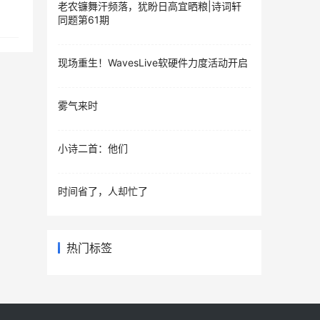
老农镰舞汗频落，犹盼日高宜晒粮|诗词轩
同题第61期
现场重生！WavesLive软硬件力度活动开启
雾气来时
小诗二首：他们
时间省了，人却忙了
热门标签