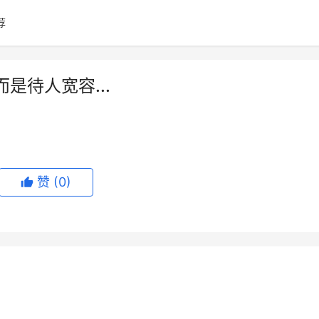
荐
是待人宽容...
赞
(0)