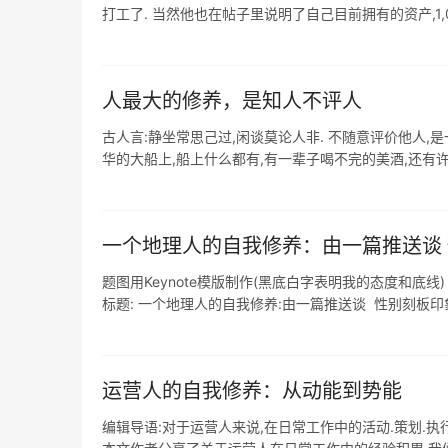
打工了. 当然他也在帖子里说明了自己目前拥有的资产,1,000
人最大的修养，是知人不评人
古人言:静坐常思己过,闲谈莫论人非. 不随意评价他人,是
华的大船上,船上什么都有,有一辈子喝不完的美酒,还有许多
一个地理人的自我修养：由一篇推送谈 
题图用Keynote模版制作(黑底白字表明我的态度和底线
标题: 一个地理人的自我修养:由一篇推送谈 性别刻板印象 与
运营人的自我修养：从动能到势能
编辑导语:对于运营人来说,在日常工作中的活动.策划.