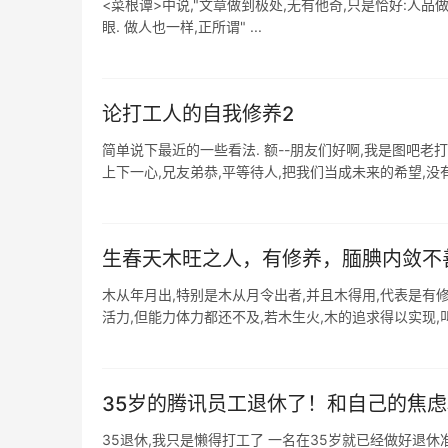
<菜根谭>中说,"文章做到极处,无有他奇,只是恰好:人品
眼. 做人也一样,正所谓" ...
论打工人的自我修养2
简单说下最近的一些看法. 额--朋友们好啊,我是图吧老
上下一心,兄友弟恭,平等待人,把我们当成未来的希望,没有不
生春天木旺之人，有修养，腼腆内敛不
木从年月出,特别是木从月令出者,并且木得用,代表是有修
活力,但能力体力都还不及,若木生火,木的追求得以实现,叫少
35岁的腾讯员工退休了！和自己的焦
35退休,我只是懒得打工了 一名在35岁就已经做好退