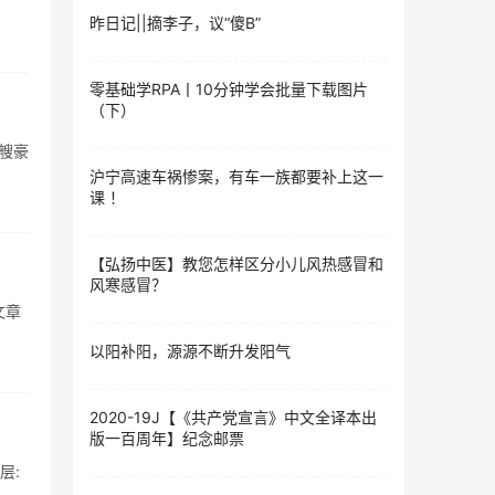
昨日记||摘李子，议“傻B”
零基础学RPA丨10分钟学会批量下载图片
（下）
一艘豪
沪宁高速车祸惨案，有车一族都要补上这一
课 ！
【弘扬中医】教您怎样区分小儿风热感冒和
风寒感冒？
文章
以阳补阳，源源不断升发阳气
2020-19J【《共产党宣言》中文全译本出
版一百周年】纪念邮票
层: