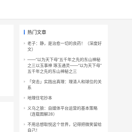
热门文章
老子：静，是治愈一切的良药！（深度好
文）
——“以为天下母”五千年之先的东山神秘
之三以玉事神 琢玉通灵——“以为天下母”
五千年之先的东山神秘之三
「突击」实践出真理：理清人和球位的关
系
地理住宅抄本
义乌之狼：自媒体平台运营的基本策略
（连载图解28）
不用总想取悦这个世界，记得把微笑留给
自己！