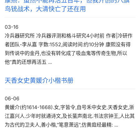
康熙：虽然不能再活五百年，但我开创的八旗
鸟铳战术，大清快亡了还在用
03-16
冷兵器研究所 冷兵器评测和格斗研究4小时前 作者|冷研作
者团队-李从嘉 字数:1552,阅读时间:约10分钟 康熙没有得
到传说中的金丹,也没有转化成了吸血鬼等传奇生物,所以
他"真的还想再活五 ...
天香女史黄媛介小楷书册
06-06
黄媛介(约1614-1668).女,字皆令,自号禾中女史.天香女史,浙
江嘉兴人.少年时就通诗文,及长蜚声南北.书法宗钟王,人比其
为古代的卫夫人,善小楷,"笔意萧远",仿黄庭经最精: ...