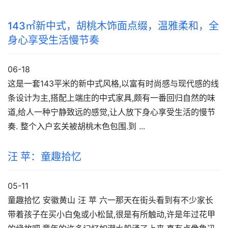
143㎡新中式，胡桃木饰面点缀，温雅柔和，全
身心享受生活慢节奏
06-18
这是一套143平米的新中式风格,以富有时尚感与现代感的线
条设计为主,搭配上端庄的中式家具,颇有一番回归自然的味
道,给人一种宁静致远的感觉,让人放下身心享受生活的慢节
奏. 整个入户玄关被胡桃木色包围.到 ...
汪 苹：童趣拾忆
05-11
童趣拾忆 安徽黄山 汪 苹 六一那天在街头看到有不少家长
带着孩子在买小白兔或小松鼠,很是有所触动,许是年过花甲