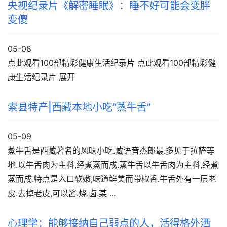
央视纪录片《解密睡眠》：睡不好可能会变胖
变傻
05-08
点此观看100部精彩健康生活纪录片 点此观看100部精彩健
康生活纪录片 展开
索县特产|西藏本地小吃“蒸牛舌”
05-09
蒸牛舌是西藏著名的风味小吃.藏语音杰郎最.多见于拉萨等
地.以牛舌肉为主料,经煮蒸而成.蒸牛舌以牛舌肉为主料,经煮
蒸而成.特点是入口软嫩,味道鲜美而带椒香.牛舌外有一层老
皮.去掉老皮,可以酱.烧.卤.某 ...
心理学：能够接纳自己弱点的人，活得格外洒