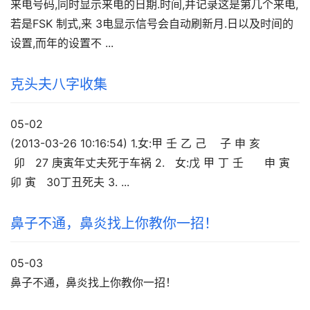
来电号码,同时显示来电的日期.时间,并记录这是第几个来电,
若是FSK 制式,来 3电显示信号会自动刷新月.日以及时间的
设置,而年的设置不 ...
克头夫八字收集
05-02
(2013-03-26 10:16:54) 1.女:甲 壬 乙 己 子 申 亥
卯 27 庚寅年丈夫死于车祸 2. 女:戊 甲 丁 壬 申 寅
卯 寅 30丁丑死夫 3. ...
鼻子不通，鼻炎找上你教你一招！
05-03
鼻子不通，鼻炎找上你教你一招！