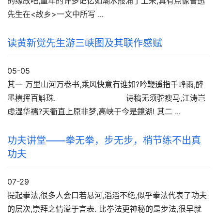
的缘故吧,童年的许多记忆如潮水般涌了上来,真有点像鲁迅
先生在<故乡>一文中所写 ...
读黄新觉先生游三峡图及其联作感赋
05-05
其一 万里山河万卷书,乘风快意有谁如?吟鞭遥指千峰雨,醉
墨横挥百斛珠. 诗稿无须驼瘦马,江涛岂
虑湿华襦?天衢直上原非梦,高峡于今是鏡湖! 其二 ...
功夫讲堂——拳无拳，步无步，梢节练不出真
功夫
07-29
提起拳法,很多人会口若悬河,滔滔不绝,似乎拳法代表了功夫
的层次,崇拜之情溢于言表. 比拳法更神秘的是步法,很早就