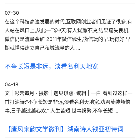
07-30
在这个科技高速发展的时代,互联网创业者们见证了很多.有
人站在风口上,从此一飞冲天:有人犹豫不决,结果痛失良机.
微信仍是流量金矿 2011年微信诞生,微信玩的早.玩得好.早
期就懂得建立自己私域流量的人 ...
不争长短是非远，淡看名利天地宽
04-18
文 | 彩云追月 · 摄影 | 遇见琪跡· 编辑 | 一白 看到过这样一
首打油诗:"不争长短是非远,淡看名利天地宽.劝君莫装烦恼
事,日子越过越心欢." 人生苦短,世事纷繁.不争长短 ...
【唐风宋韵文学微刊】湖南诗人钱亚初诗词