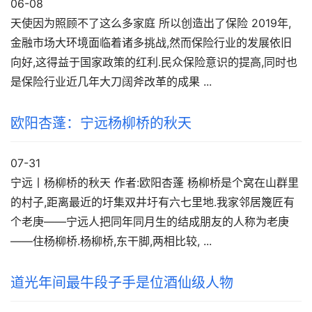
06-08
天使因为照顾不了这么多家庭 所以创造出了保险 2019年,
金融市场大环境面临着诸多挑战,然而保险行业的发展依旧
向好,这得益于国家政策的红利.民众保险意识的提高,同时也
是保险行业近几年大刀阔斧改革的成果 ...
欧阳杏蓬：宁远杨柳桥的秋天
07-31
宁远丨杨柳桥的秋天 作者:欧阳杏蓬 杨柳桥是个窝在山群里
的村子,距离最近的圩集双井圩有六七里地.我家邻居篾匠有
个老庚――宁远人把同年同月生的结成朋友的人称为老庚
――住杨柳桥.杨柳桥,东干脚,两相比较, ...
道光年间最牛段子手是位酒仙级人物