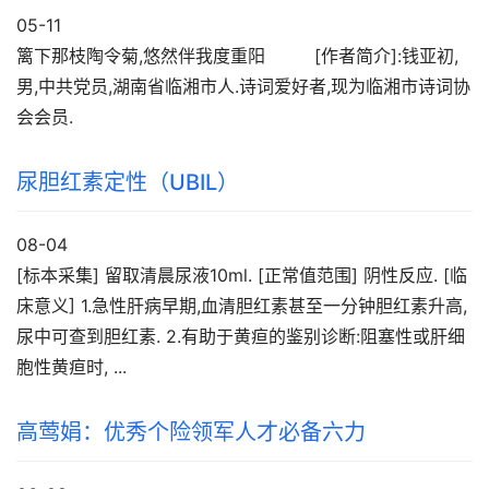
05-11
篱下那枝陶令菊,悠然伴我度重阳 [作者简介]:钱亚初,
男,中共党员,湖南省临湘市人.诗词爱好者,现为临湘市诗词协
会会员.
尿胆红素定性（UBIL）
08-04
[标本采集] 留取清晨尿液10ml. [正常值范围] 阴性反应. [临
床意义] 1.急性肝病早期,血清胆红素甚至一分钟胆红素升高,
尿中可查到胆红素. 2.有助于黄疸的鉴别诊断:阻塞性或肝细
胞性黄疸时, ...
高莺娟：优秀个险领军人才必备六力