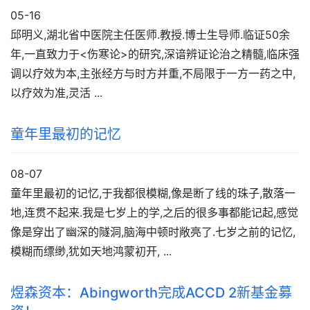
05-16
邱明义,湖北省中医院主任医师.教授.博士生导师.临证50余
年,一直致力于<伤寒论>的研究,深谙辨证论治之精髓,临床强
调以疗效为本,主张经方与时方并重,不局限于一方一药之中,
以疗效为准,灵活 ...
童年里最初的记忆
08-07
童年里最初的记忆,于我都很模糊,像是断了线的珠子,散落一
地,连贯不起来.我是七岁上的学,之后的很多事都能记起,感觉
像是穿出了幽深的隧洞,脑海中顿时敞亮了.七岁之前的记忆,
模糊而缥缈,犹如天地鸿蒙初开, ...
煜森资本：Abingworth完成ACCD 2新基金募