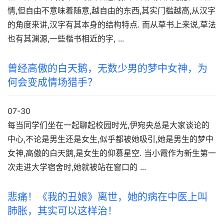
情,但自由不意味着随意,越自由的东西,其实门槛越高,从汉字
的角度来讲,汉字有其本身的结构特点. 而从草书上来说,草法
也有其渊源,一些楷书相近的字, ...
曾经高傲的白天鹅，无数少男的梦中女神，为
何会变成情场猎手？
07-30
每当同学们坐在一起聊起校园时光,伊宛央总是大家谈论的
中心,不论是男生还是女生,似乎都被她吸引,她是男生的梦中
女神,高傲的白天鹅,是女生的仰慕星空. 当小霞作为新生第一
次走进大学宿舍时,她就被站在窗口的 ...
悲痛！《我的丑娘》离世，她的病在中医上叫
肺胀，其实可以这样治！