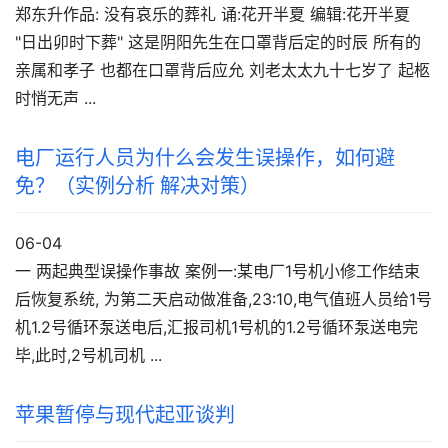
郑东升作品: 没有哀乐的葬礼 诵:花开半夏 编辑:花开半夏
"日出卯时下葬" 这是阴阳先生在口罩背后定的时辰 所有的
亲属和孝子 也都在口罩背后应允 刘老太太九十七岁了 起柩
时悄无声 ...
电厂运行人员为什么会发生误操作，如何避
免？（实例分析 解决对策）
06-04
一 两起典型误操作事故 案例一:某电厂1号机小修工作结束
后恢复系统, 为第二天启动做准备,23:10,电气值班人员给1号
机1.2号循环泵送电后,汇报司机1号机的1.2号循环泵送电完
毕,此时,2号机司机 ...
苹果暂停与现代起亚谈判