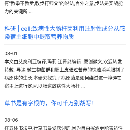
有"教拳不教步,教步打师父"的说法,言外之意,步法是实战能
力的关键所 ...
科研 | cell:致病性大肠杆菌利用注射性成分从感
染宿主细胞中提取营养物质
08-01
本文由艾奥利亚编译,玛莉.江舜尧编辑. 原创微文,欢迎转发
转载. 导读 微生物菌群和肠上皮通过营养的快速消耗限制了
病原体的生长.本研究探究了病原菌是如何绕过这一障碍在
宿主上进行定居.以肠道致病性大肠杆 ...
草书是有字根的，你可千万别胡写！
08-06
在五体书法中,行草书最受欢迎的,因为自由挥洒更能表达性