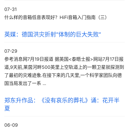
07-31
什么样的音箱低音表现好？HiFi音箱入门指南（三）
英媒：德国洪灾折射“体制的巨大失败”
07-29
参考消息网7月19日报道 据英国<泰晤士报>网站7月17日报
道,9天前,莱茵河畔500英里上空轨道上的一颗卫星就探测到
了最初的灾难迹象.在接下来的几天里,一个科学家团队向德
国当局发出了一系 ...
郑东升​作品：《没有哀乐的葬礼》诵：花开半
夏
06-09