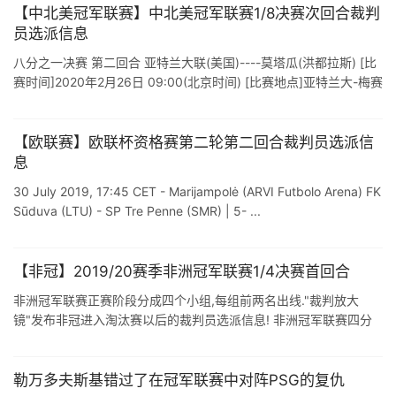
【中北美冠军联赛】中北美冠军联赛1/8决赛次回合裁判
员选派信息
八分之一决赛 第二回合 亚特兰大联(美国)----莫塔瓜(洪都拉斯) [比
赛时间]2020年2月26日 09:00(北京时间) [比赛地点]亚特兰大-梅赛
德斯奔驰体育场 裁判员: Keylor ...
【欧联赛】欧联杯资格赛第二轮第二回合裁判员选派信
息
30 July 2019, 17:45 CET - Marijampolė (ARVI Futbolo Arena) FK
Sūduva (LTU) - SP Tre Penne (SMR) | 5- ...
【非冠】2019/20赛季非洲冠军联赛1/4决赛首回合
非洲冠军联赛正赛阶段分成四个小组,每组前两名出线."裁判放大
镜"发布非冠进入淘汰赛以后的裁判员选派信息! 非洲冠军联赛四分
之一决赛 首回合 卡萨布兰卡希望(摩洛哥)----马泽姆比 ...
勒万多夫斯基错过了在冠军联赛中对阵PSG的复仇