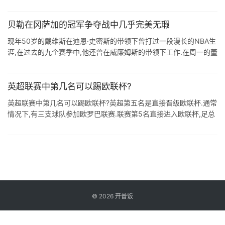
在多名主力球员受伤的情况下,巴萨能够走到今天,真的是依靠着全队
上下的努 ...
贝勒在冈萨加的冠军争夺战中几乎完美无瑕
现年50岁的戴维斯在迪恩·史密斯的带领下曾打过一段漫长的NBA生
涯,在过去的九个赛季中,他还曾在威廉姆斯的带领下工作.在周一的董
事会紧急会议之后,学校宣布了招聘,戴维斯计划在周二举行介绍性新
闻发布会. ...
英超联赛中第几名可以踢欧联杯?
英超联赛中第几名可以踢欧联杯?英超第五名是直接晋级欧联杯.通常
情况下,有三支球队参加欧罗巴联赛.联赛第5名直接进入欧联杯,足总
杯冠军直接进入欧联杯.如果足总杯冠军参加欧洲冠军联赛或因其他
原因无法参加, ...
©
2026
开普饭