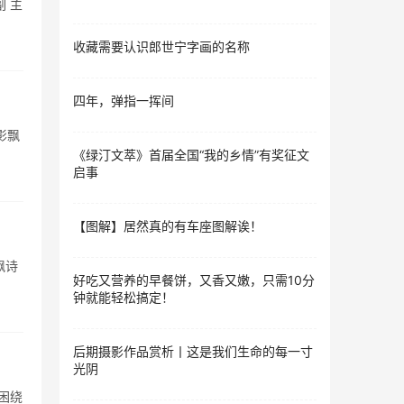
副 主
收藏需要认识郎世宁字画的名称
四年，弹指一挥间
影飘
《绿汀文萃》首届全国“我的乡情”有奖征文
启事
【图解】居然真的有车座图解诶！
飘诗
好吃又营养的早餐饼，又香又嫩，只需10分
钟就能轻松搞定！
后期摄影作品赏析丨这是我们生命的每一寸
光阴
,困绕