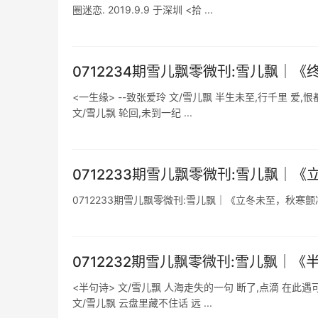
圈迷恋. 2019.9.9 于深圳 <拾 ...
0712234期雪儿飘零微刊:雪儿飘｜
<一生缘> --致张爱玲 文/雪儿飘 半生未至,行千里 爱,恨
文/雪儿飘 轮回,未到一纪 ...
0712233期雪儿飘零微刊:雪儿飘｜
0712233期雪儿飘零微刊:雪儿飘｜《立冬未至，秋寒
0712232期雪儿飘零微刊:雪儿飘｜
<半句诗> 文/雪儿飘 人海走失的一句 断了,点滴 在此遇可还
文/雪儿飘 云盘里藏不住话 远 ...