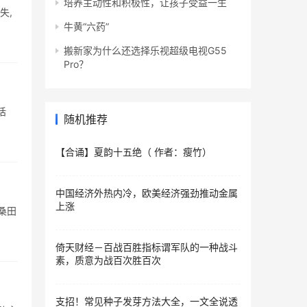
培养主动性和积极性，让孩子受益一生
失,
牛黄“六药”
搬新家为什么还选择乐视超级电视G55
Pro？
话
随机推荐
【合诵】夏韵十五绝（ 作者：瘦竹）
中国经济外热内冷，欧美经济强劲推动金属
上涨
海桑田
倚天财经－百战百胜指标谓军队的一种战斗
素，质意为战百次胜百次
支招！常见种子发芽方法大全，一文全说透