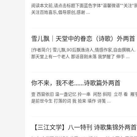
阅读本文前,请点击标题下面蓝色字体"温馨微语""关注"我
关注百姓喜乐,倡导原创,感谢 ...
雪儿飘｜天堂中的眷恋（诗歌）外两首
[作者简介] 雪儿飘,90后飘逸诗人,情感作家,自由撰稿人
那天堂上有一个老人 那话音刚未落 我梦醒了 伸手 ...
你不来，我不老……诗歌篇外两首
‌壹 西窗依旧 温一盏记忆 拎一串 闲愁 斜阳 立尽 看 雁
是前世今生 打落的词 我 拾来 填作 诗笺 ...
【三江文学】八一特刊 诗歌集锦外两首 