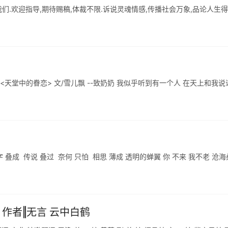
们.欢迎指导,期待赐稿,体裁不限.诉说灵魂情感,传播社会万象,品论人生得
. <天堂中的眷恋> 文/雪儿飘 --致奶奶 我似乎听到有一个人 在天上和我说
字 叠成 传说 叠过 奈何 只怕 相思 薄成 透明的蝉翼 你 不来 我不老 沧
作者‖无言 云中白鹤