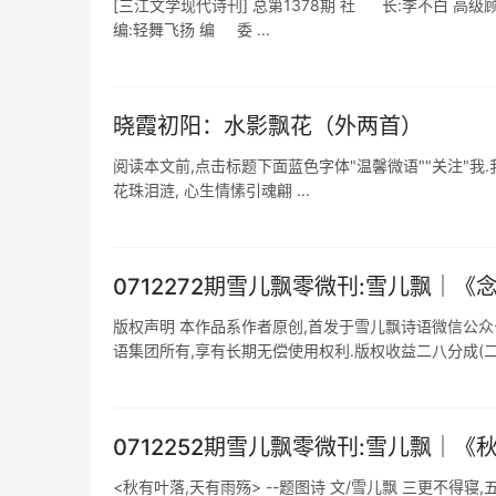
[三江文学现代诗刊] 总第1378期 社 长:李不白 高级顾
编:轻舞飞扬 编 委 ...
晓霞初阳：水影飘花（外两首）
阅读本文前,点击标题下面蓝色字体"温馨微语""关注"我.
花珠泪涟, 心生情愫引魂翩 ...
0712272期雪儿飘零微刊:雪儿飘｜
版权声明 本作品系作者原创,首发于雪儿飘诗语微信公
语集团所有,享有长期无偿使用权利.版权收益二八分成(二成
0712252期雪儿飘零微刊:雪儿飘｜
<秋有叶落,天有雨殇> --题图诗 文/雪儿飘 三更不得寝