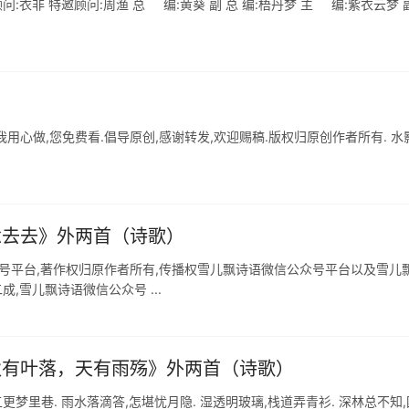
问:衣非 特邀顾问:周渔 总 编:黄葵 副 总 编:梧丹梦 主 编:紫衣云梦 
我用心做,您免费看.倡导原创,感谢转发,欢迎赐稿.版权归原创作者所有. 水
《念去去》外两首（诗歌）
众号平台,著作权归原作者所有,传播权雪儿飘诗语微信公众号平台以及雪儿
,雪儿飘诗语微信公众号 ...
《秋有叶落，天有雨殇》外两首（诗歌）
,五更梦里巷. 雨水落滴答,怎堪忧月隐. 湿透明玻璃,栈道弄青衫. 深林总不知