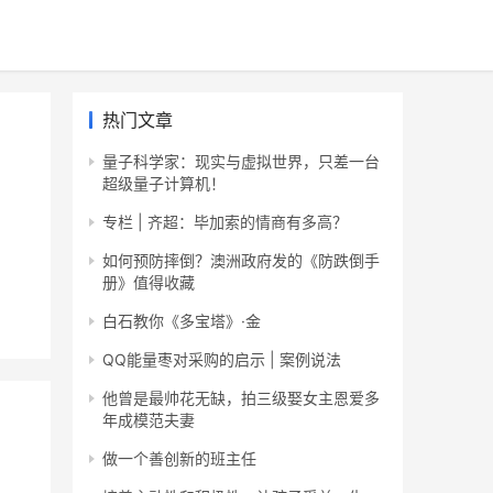
热门文章
量子科学家：现实与虚拟世界，只差一台
超级量子计算机！
专栏 | 齐超：毕加索的情商有多高？
如何预防摔倒？澳洲政府发的《防跌倒手
册》值得收藏
白石教你《多宝塔》·金
QQ能量枣对采购的启示 | 案例说法
他曾是最帅花无缺，拍三级娶女主恩爱多
年成模范夫妻
做一个善创新的班主任