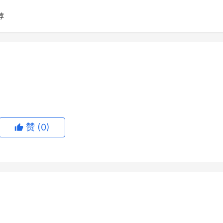
荐
赞
(0)