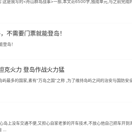
言:这是我写的<舟山群岛战事>一部,本文近6500字,独成单元,与之前完成
略，不需要门票就能登岛！
能登岛！
坦克火力 登岛作战火力猛
屿最多的国家,素有"万岛之国"之称 ,为了维持岛屿之间的治安与国防安全
心岛上没车交通不便,又担心自家老爹的开车技术,不放心他自己把车开到海
..