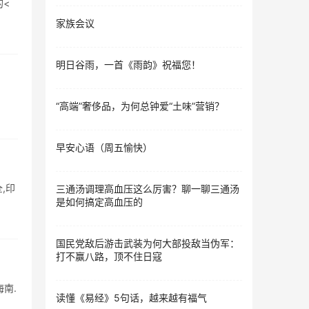
的<
家族会议
明日谷雨，一首《雨韵》祝福您！
“高端”奢侈品，为何总钟爱“土味”营销？
早安心语（周五愉快）
,印
三通汤调理高血压这么厉害？聊一聊三通汤
是如何搞定高血压的
国民党敌后游击武装为何大部投敌当伪军：
打不赢八路，顶不住日寇
南.
读懂《易经》5句话，越来越有福气