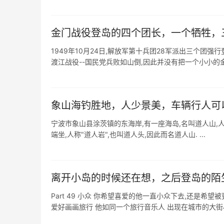
金门战役登岛的四个团长，一个牺牲，
1949年10月24日,解放军第十兵团28军派出三个团强
渡江战役--国民党兵败如山倒,因此并没有把一个小小的金门
象山海钓胜地，人少景美，车辆行人可
宁波市象山县涂茨镇的东海岸,有一座海岛,名叫道人山,人
端坐,人称"道人岩",也叫道人头,因此而名道人山. ...
离开小岛的时候还在想，之后登岛的陌
Part 49 小众 你希望喜爱的他一直小众下去,还是希望被
爱好画画旅行 他如同一个旅行音乐人 出现在城市的大街小巷