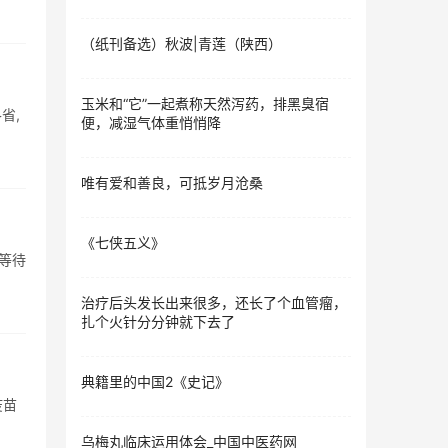
（纸刊备选）秋波|青莲（陕西）​
玉米和“它”一起煮称天然泻药，排黑臭宿
省,
便，减湿气体重悄悄降
唯有爱和善良，可抵岁月沧桑
《七侠五义》
等待
治疗后头发长出来很多，还长了个血管瘤，
扎个火针分分钟就下去了
典籍里的中国2《史记》
疫苗
乌梅丸临床运用体会_中国中医药网