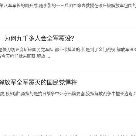
党军第八军军长的周开成,随李弥的十三兵团奉命去救援在碾庄被解放军包围
，为何九千多人会全军覆没？
快刀切豆腐斩碎国民党军队,都不带掉渣的.但是到了金门战役,解放军90
天咱们就来聊聊,解放 ...
解放军全军覆灭的国民党悍将
虎,狡如狐",勇指的是抗日战争中死守石牌要塞,狡指解放战争中擅长逃跑,