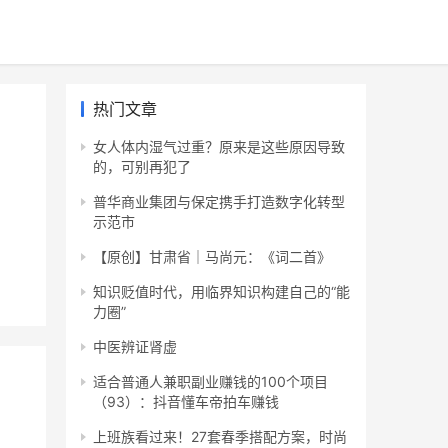
热门文章
女人体内湿气过重？原来是这些原因导致
的，可别再犯了
普华商业集团与保定携手打造数字化转型
示范市
【原创】甘肃省｜马尚元：《词二首》
知识贬值时代，用临界知识构建自己的“能
力圈”
中医辨证肾虚
适合普通人兼职副业赚钱的100个项目
（93）：抖音懂车帝拍车赚钱
上班族看过来！27套春季搭配方案，时尚