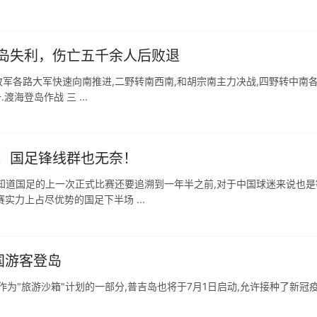
岛失利，伤亡五千余人后败退
放军各路大军快速向南推进,二野转南西南,和胡宗南主力决战,四野转中南各
海登岛作战 三 ...
！国足锋线群也无奈！
知道国足的上一次正式比赛还要追溯到一年半之前,对于中国球迷来说也是
实力上占尽优势的国足下半场 ...
外国游客登岛
达.作为"旅游沙箱"计划的一部分,普吉岛也将于7月1日启动,允许接种了新冠