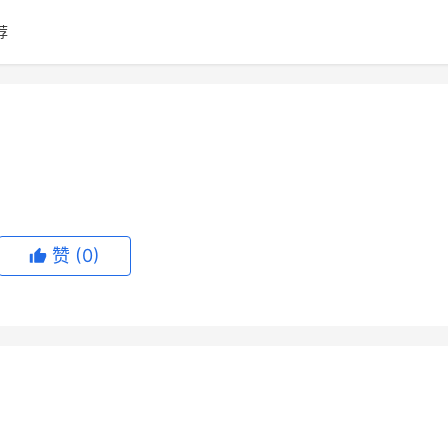
荐
赞
(0)