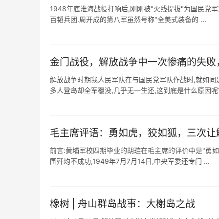
1948年底淮海战役打响后,刚刚被"火线提拔"为国民
百韬兵团.周开成的第八军虽然号称"全美式装备的 ...
金门战役，解放战争中一次惨痛的失败
解放战争时期我人民军队在与国民党军队作战时,就如同是
多人登岛却全军覆没,几乎无一生还,这到底是什么原因呢?今
毛主席评语：勇如虎，狡如狐，三次让
前言:黄埔军校四期毕业的胡琏在毛主席的评价中是"勇如
围歼均不成功,1949年7月7月14日,中央军委还专门 ...
橡树 | 舟山群岛战事：大榭岛之战