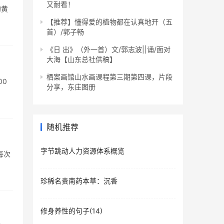
又耐看！
的黄
【推荐】懂得爱的植物都在认真地开（五
首）/郭子畅
《日 出》（外一首）文/郭志波||诵/面对
大海【山东总社供稿】
栖案画馆山水画课程第三期第四课，片段
00
分享，东庄图册
随机推荐
字节跳动人力资源体系概览
每次
珍稀名贵南药本草：沉香
修身养性的句子(14)