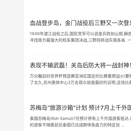
血战登步岛，金门战役后三野又一次登
1949年渡江战役之后,国民党军可以说是兵败如山倒,解
寻找南方最强大的桂系集团决战,三野则转战东南各省. 一.渡
表现不输武磊！关岛后防大将一战封神
万众瞩目的世界杯预选赛亚洲区国足的比赛重燃战火!要
了太久,苏州奥体中心3万名观众就是最好的证明.这场比赛
苏梅岛“​旅游沙箱”计划 预计7月上千
泰国苏梅岛(Koh Samui)7月预计将有上千外国游客抵
的游客不隔离前往泰国已达成群体免疫力的特定目 ...