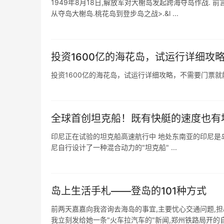
1949年8月18日,解放军对大榭岛发起跨海夺岛作战. 前
从夺岛大榭岛.桃花岛到登步岛之战>.&l ...
投资1600亿的海花岛，试运行详细攻
投资1600亿的海花岛，试运行详细攻略，不需要门票就
全球首创坦克船！既有快艇的速度也有
印尼正在试验的坦克船高速航行中 地处东南亚的印尼是岛
尼自行设计了一种混合动力的"坦克船" ...
岛上生活手札——登岛的101种方式
前两天嘉嘉向我咨询去海岛的事宜,主要忧心交通问题,担
我立刻发给她一条"火车拉汽车的"新闻,郑州铁路局开的自 .