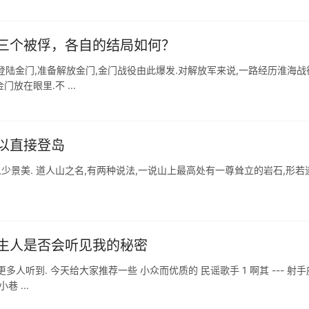
三个被俘，各自的结局如何？
行登陆金门,准备解放金门,金门战役由此爆发.对解放军来说,一路经历淮海战
放在眼里.不 ...
以直接登岛
少景美. 道人山之名,有两种说法,一说山上最高处有一尊耸立的岩石,形若
生人是否会听见我的秘密
更多人听到. 今天给大家推荐一些 小众而优质的 民谣歌手 1 啊其 --- 射手
 ...