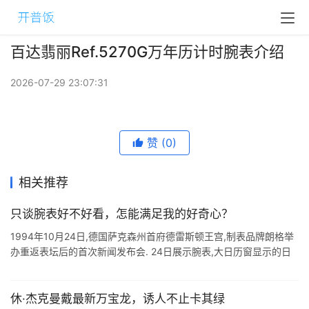
百达翡丽Ref.5270G万年历计时腕表介绍
2026-07-29 23:07:31
赞
(0)
相关推荐
只谈腕表好不好看，怎能满足我的好奇心？
1994年10月24日,德国萨克森州首府德雷斯顿王宫,制表品牌朗格举
办重返表坛后的首次新闻发布会. 24日展示腕表,大日历窗显示的日
期被朗格特意调成25日.因为那是距今22年前,报纸是仅有的媒体渠
道, ...
休·杰克曼戴最新万宝龙，诱人不止卡其绿