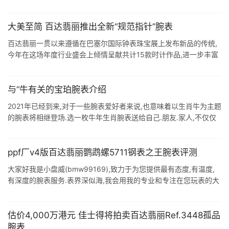
两分钟的宝贵时间用心看完此篇文章,真正了解腕表的好与坏,以防入
坑. ...
大美至简 百达翡丽推出全新“规范指针”腕表
百达翡丽一贯以来遵循在巴塞尔国际钟表珠宝展上发布新品的传统,
今年在这场年度行业盛会上倾情呈献共计15款时计作品,进一步丰富
系列表款.品牌本次共推出10款男式腕表,其中拥有别致外观的 Ref.
5235 ...
与“牛有关的宝珀腕表介绍
2021年已经到来,对于一些腕表爱好者来说,也意味着以生肖牛为主题
的腕表将相继登场.选一枚牛年生肖腕表送给自己.朋友.家人,不仅仅
代表了对新一年的期许,更是有着与众不同的收藏纪念意义. 作为高级
制表品 ...
ppf厂v4版百达翡丽鹦鹉螺5711钢表之王腕表评测
大家好我是小盘威(bmw99169),致力于为您提供最有态度,有温度,
有深度的腕表服务.表界深似海,我会用我的专业和专注在您玩表的大
道上为您一路填坑.用最公正客观的态度去评价每一块腕表. 今天再来
聊一 ...
估价4,000万港元 佳士得将拍卖百达翡丽Ref.3448孤品
腕表