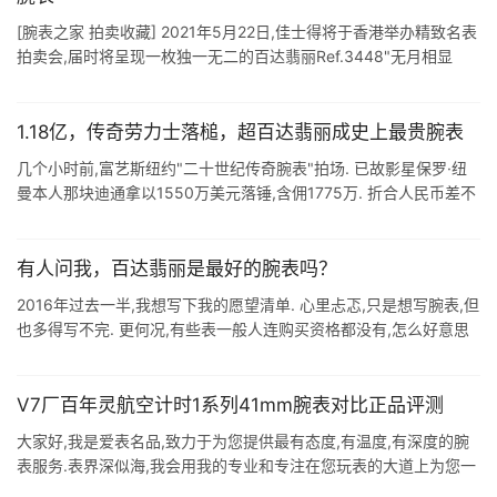
[腕表之家 拍卖收藏] 2021年5月22日,佳士得将于香港举办精致名表
拍卖会,届时将呈现一枚独一无二的百达翡丽Ref.3448"无月相显
示"万年历腕表. 这枚腕表专为Alan B ...
1.18亿，传奇劳力士落槌，超百达翡丽成史上最贵腕表
几个小时前,富艺斯纽约"二十世纪传奇腕表"拍场. 已故影星保罗·纽
曼本人那块迪通拿以1550万美元落锤,含佣1775万. 折合人民币差不
多1.18亿! 富艺斯告诉我们,买家通过电话 ...
有人问我，百达翡丽是最好的腕表吗？
2016年过去一半,我想写下我的愿望清单. 心里忐忑,只是想写腕表,但
也多得写不完. 更何况,有些表一般人连购买资格都没有,怎么好意思
写? 前些日子,同朋友聊天,他问我,"你说,百达翡丽是最 ...
V7厂百年灵航空计时1系列41mm腕表对比正品评测
大家好,我是爱表名品,致力于为您提供最有态度,有温度,有深度的腕
表服务.表界深似海,我会用我的专业和专注在您玩表的大道上为您一
路填坑.用最公正客观的态度去评价每一块腕表. V7厂厚积薄发,发布