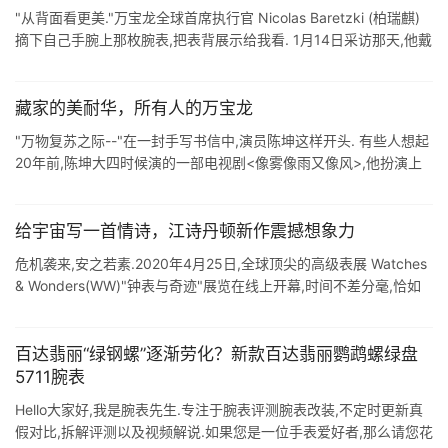
"从背面看更美."万宝龙全球首席执行官 Nicolas Baretzki (柏瑞麒)
摘下自己手腕上那枚腕表,把表背展示给我看. 1月14日采访那天,他戴
的是一枚最新万宝龙传承系列脉 ...
藏家的美耐华，所有人的万宝龙
"万物复苏之际--"在一封手写书信中,演员陈坤这样开头. 有些人想起
20年前,陈坤大四时候演的一部电视剧<像雾像雨又像风>,他扮演上
世纪三十年代上海滩一个钟表店里的小伙 ...
给宇宙写一首情诗，江诗丹顿新作震撼想象力
危机袭来,安之若素.2020年4月25日,全球顶尖的高级表展 Watches
& Wonders(WW)"钟表与奇迹"展览在线上开幕,时间不差分毫,恰如
一年前计划的那样.而 ...
百达翡丽“绿钢螺”逐渐劳化？新款百达翡丽鹦鹉螺绿盘
5711腕表
Hello大家好,我是腕表先生.专注于腕表评测腕表改装,不定时更新真
假对比,拆解评测以及视频解说.如果您是一位手表爱好者,那么请您花