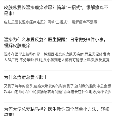
头般 ...
皮肤总爱长湿疹瘙痒难忍？简单“三招式”，缓解瘙痒不
是事！
皮肤总爱长湿疹瘙痒难忍？简单“三招式”，缓解瘙痒不是事！
湿疹为什么总爱反复？医生提醒：日常做好6件小事，
缓解皮肤瘙痒
湿疹在医学上被称作是一种顽固难愈的皮肤类疾病,而且患湿疹发病
人群广泛,不分年龄.性别,从小孩到老人都有可能患上湿疹,反反复复
总会让人十分烦恼.发现自己患上湿疹时,及时检查过敏源,并选择科学
有效的治疗方 ...
为什么痘痘总爱长脸上
又到了每年的夏季,痘痘大爆发的的时刻到了,这时我的脑海中总会想
起本山老师小品中的脑筋急转弯问题"青春痘长在什么地方,你不会担
心"哈哈,是不是每一个爱长痘痘的朋友脑中都会想过为什么痘 ...
为何大便总爱粘马桶？医生教你四个简单小方法，轻松
搞定！