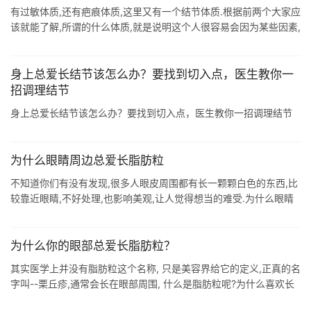
有过敏体质,还有疤痕体质,这里又有一个结节体质.根据前两个大家应
该就能了解,所谓的什么体质,就是说明这个人很容易会因为某些因素,
在身上留下一些痕迹,造成一定的影响.那么结节体质的人也有相同的
道理,就是 ...
身上总爱长结节该怎么办？要找到切入点，医生教你一
招调理结节
身上总爱长结节该怎么办？要找到切入点，医生教你一招调理结节
为什么眼睛周边总爱长脂肪粒
不知道你们有没有发现,很多人眼皮周围都有长一颗颗白色的东西,比
较靠近眼睛,不好处理,也影响美观,让人觉得想当的难受.为什么眼睛
周边总爱长这些东西呢?下面我们一起来了解一下脂肪粒形成的原因,
以及我们如何 ...
为什么你的眼部总爱长脂肪粒？
其实医学上并没有脂肪粒这个名称, 只是美容界给它的定义,正真的名
字叫--栗丘疹,通常会长在眼部周围, 什么是脂肪粒呢?为什么喜欢长
在眼部? 什么是脂肪粒? 脂肪粒是一种长在皮肤上的白色小疙瘩,约针