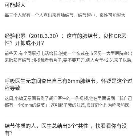
可能越大
每三个人就有一个人查出来有肺结节，结节越小，良性可能越大
经验积累（2018.3.30）：这样的肺结节，良性OR恶
性？开抑或不开？
前些天,有个同事打电话给我,说她一个亲戚在市区另一大型医院查出
来肺部有结节,想找我看看片子,要不要开刀.病人今年42岁,来了以后,
他告诉我这个结节2017年时就有了,说医生当时让他复查,去年查了后
已经 ...
呼吸医生无意间查出自己有6mm肺结节，怀疑是这个过
程导致
这周,小编无意间看到了胡洋医生的一条视频,他在里面说到「我自己
都有一个6mm的结节」.这引起了我的注意,很好奇他作为呼吸科医
生,怎么看待自己肺上长了一个结节?发现肺结节后,有没有像来找他
就诊的患者一样 ...
结节体质的人，医生总结出3个“共性”，快看看你有没
有？