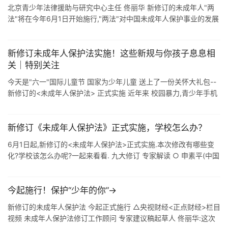
北京青少年法律援助与研究中心主任 佟丽华 新修订的未成年人"两
法"将在今年6月1日开始施行,"两法"对中国未成年人保护事业的发展
具有特别重大的历史意义.在这样的 ...
新修订未成年人保护法实施！这些新规与你孩子息息相
关｜特别关注
今天是"六一"国际儿童节 国家为少年儿童 送上了一份关怀大礼包--
新修订的<未成年人保护法> 正式实施 近年来 校园暴力,青少年手机
上瘾 青少年网瘾等相关问题研究 频 ...
新修订《未成年人保护法》正式实施，学校怎么办？
6月1日起,新修订的<未成年人保护法>正式实施.本次修改有哪些变
化?学校该怎么办呢?一起来看看. 九大修订 专家解读 ○ 申素平(中国
人民大学教育学院副院长,教育立法研究基地主任) ○佟丽 ...
今起施行！保护“少年的你”→
新修订的未成年人保护法 今起正式施行 △央视财经<正点财经>栏目
视频 未成年人保护法修订工作顾问 专家建议稿起草人 佟丽华:这次