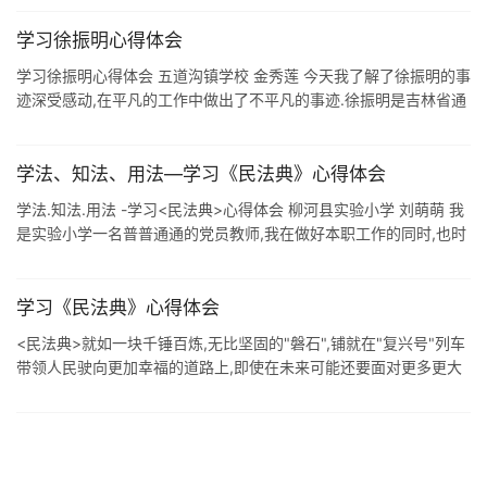
学习徐振明心得体会
学习徐振明心得体会 五道沟镇学校 金秀莲 今天我了解了徐振明的事
迹深受感动,在平凡的工作中做出了不平凡的事迹.徐振明是吉林省通
化市革命烈士陵园管理所首任所长,现年95岁.他先后参加过抗日战
争.解放战争 ...
学法、知法、用法—学习《民法典》心得体会
学法.知法.用法 -学习<民法典>心得体会 柳河县实验小学 刘萌萌 我
是实验小学一名普普通通的党员教师,我在做好本职工作的同时,也时
刻关注国家的发展,特别两会期间我每天都会通过手机.电视等 ...
学习《民法典》心得体会
​<民法典>就如一块千锤百炼,无比坚固的"磐石",铺就在"复兴号"列车
带领人民驶向更加幸福的道路上,即使在未来可能还要面对更多更大
的风浪,但只要人民 ...