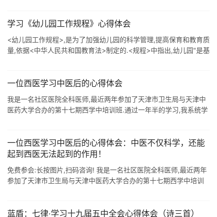
未保法明确规定,各级人民政府要设立未成年保护协调机制.国务院 ...
学习《幼儿园工作规程》心得体会
<幼儿园工作规程>,是为了加强幼儿园的科学管理,提高保育和教育质
量,依据<中华人民共和国教育法>制定的.<规程>中指出,幼儿园"是基
础教育的有机组成部分, ...
一位西医学习中医后的心得体会
我是一名社区医院全科医师,最近两年参加了天津市卫生局与天津中
医药大学合办的第十七期西学中培训班.通过一年半的学习,我系统学
习了中医学的全部理论知识,并与临床实践相结合,服务于广大患者,在
患者得到切实疗 ...
一位西医学习中医后的心得体会：中医不仅科学，还能
起到西医无法起到的作用！
免费参会:长按图片,扫码咨询! 我是一名社区医院全科医师,最近两年
参加了天津市卫生局与天津中医药大学合办的第十七期西学中培训
班.通过一年半的学习,我系统学习了中医学的全部理论知识,并与临床
实践相结合, ...
蓝盾：七律·学习十九届五中全会心得体会（诗三首）