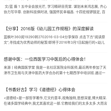
文/蓝 盾 1 五中全会放光芒, 学习精研目亮堂. 谋划未来鸿志展, 齐心
协力写华章. 创新科技俱时进, 强国怀民幸福昌. 十四宏规锣鼓定, 百
年回首更辉煌. 注:1.十四宏规,即"十四五 ...
【分享】2016版《幼儿园工作规程》的深度解读
蓝枫叶360阅19290转2702016-03-04分享保存 点击下方"阅读原
文",寻找成为优秀幼师的秘笈!即将于2016年3月1日起施行的<幼儿
园工作规程>(以下简称 ...
感谢中医：一位西医学习中医后的心得体会！
来源丨经典国医学堂 我是一名社区医院全科医师,最近两年参加了天
津市卫生局与天津中医药大学合办的第十七期西学中培训班.通过一
年半的学习,我系统学习了中医学的全部理论知识,并与临床实践相结
合,服务于广大患 ...
【书香好古】学习《道德经》心得体会
<道德经>是一部哲学著作,它文约意丰,视角独特,思想深邃,博大精深.
在诸多国学经典中,我尤其喜欢这一部.它教给我们的太多太多.大而言
之,它在治国理政.运筹用兵.处理国际关系等方面具有很好的 ...