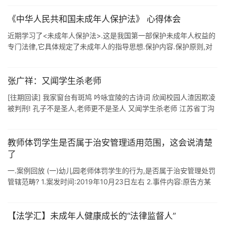
《中华人民共和国未成年人保护法》 心得体会
近期学习了<未成年人保护法>.这是我国第一部保护未成年人权益的
专门法律,它具体规定了未成年人的指导思想.保护内容.保护原则,对
未成年人的合法权利予以家庭保护.学校保护.社会保护和司法保护的
...
张广祥：又闻学生杀老师
[往期回读] 我家窗台有斑鸠 吟咏宜陵的古诗词 欣闻校园人渣因欺凌
被判刑! 孔子不是圣人,老师更不是圣人 又闻学生杀老师 江苏省丁沟
中学 张广祥 绝非耸人听闻!且看: 11月12日下午4时许,湖南 ...
教师体罚学生是否属于治安管理适用范围，这会说清楚
了
一.案例回放 (一)幼儿园老师体罚学生的行为,是否属于治安管理处罚
管辖范畴? 1.案发时间:2019年10月23日左右 2.事件内容:原告方某
某是台安开拓幼儿园学生,第三人方某玲是开拓幼儿园老师.20 ...
【法学汇】未成年人健康成长的“法律监督人”