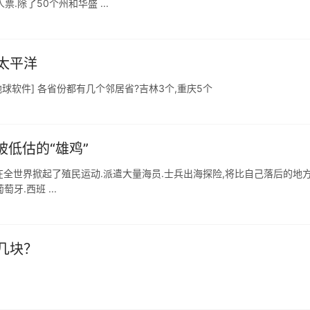
.除了50个州和华盛 ...
太平洋
球软件] 各省份都有几个邻居省?吉林3个,重庆5个
被低估的“雄鸡”
各国曾在全世界掀起了殖民运动.派遣大量海员.士兵出海探险,将比自己落后的地
牙.西班 ...
几块？