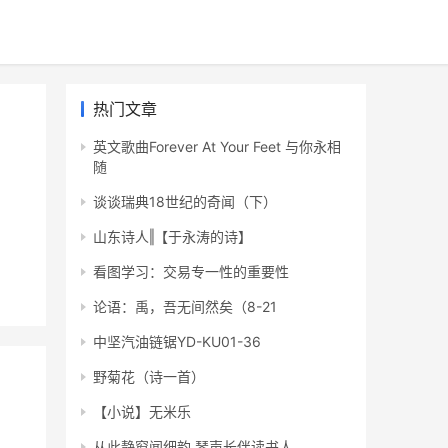
热门文章
英文歌曲Forever At Your Feet 与你永相
随
谈谈瑞典18世纪的奇闻（下）
山东诗人‖【于永涛的诗】
看图学习：交易专一性的重要性
论语：禹，吾无间然矣（8-21
中坚汽油链锯YD-KU01-36
野菊花（诗一首）
【小说】无米乐
从此静窗闻细韵 琴声长伴读书人