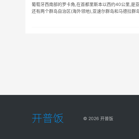
葡萄牙西南部的罗卡角,在首都里斯本以西约40公里,是
还有两个群岛自治区(海外领地),亚速尔群岛和马德拉群岛,
©
2026
开普饭