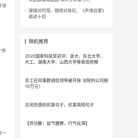
牙领
珊瑚对玳瑁，锦绣对珠玑：《声律启蒙》
精讲十四
随机推荐
个由
2020国家科技奖初评：浙大、东北大学、
大工、湖南大学、山西大学等表现抢眼
员工在同事群调侃领导被开除 法院判公司赔
10万元！
古风伤感的优美句子，优美简短句子
【异功散：益气健脾、行气化滞】
有一