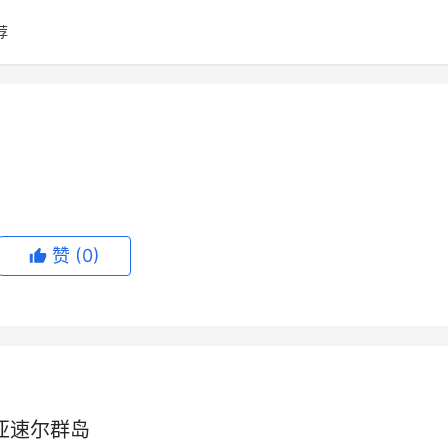
荐
赞
(0)
-亚速尔群岛