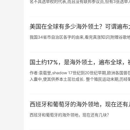
名不具选举权的代表,而且没有联邦参议员,但有3张选举人票
美国在全球有多少海外领土？可谓遍布
我国34省市自治区各字的由来,看完真涨知识[附赠谷歌地
国土约17%，是海外领土，遍布全球，
作者:袁载誉,shadow 17世纪到20世纪早期,欧洲
入囊中,使其供养本土茁壮成长. 整个殖民运动末期,历经葡萄
西班牙和葡萄牙的海外领地，现在还有
西班牙和葡萄牙的海外领地，现在还有几块？