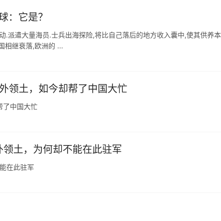
全球：它是？
运动.派遣大量海员.士兵出海探险,将比自己落后的地方收入囊中,使其供养
相继衰落,欧洲的 ...
海外领土，如今却帮了中国大忙
帮了中国大忙
外领土，为何却不能在此驻军
能在此驻军