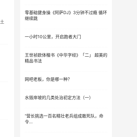
零基础健身操《阿萨DJ》3分钟不过瘾 循环
继续跳
本土
一小时10公里，开启跑者大门
王世祯欧体楷书《中华字经》「二」 超美的
精品书法
网吧老板，你是哪一种？
水毁岸坡的几类处治初定方法（一）
“营长挑选一百名精壮老兵组成敢死队，命
令...