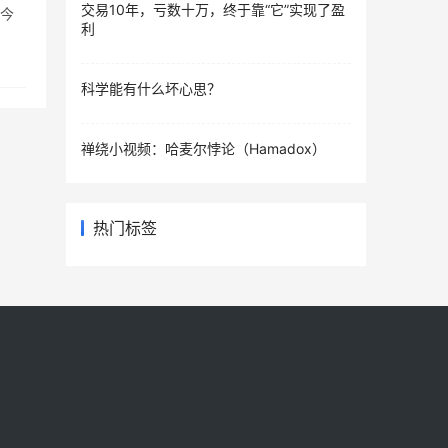
交易10年，亏数十万，终于靠“它”实现了盈
至今
利
科学能有什么坏心思？
禅绕小视频：哈麦尔悖论（Hamadox）
热门标签