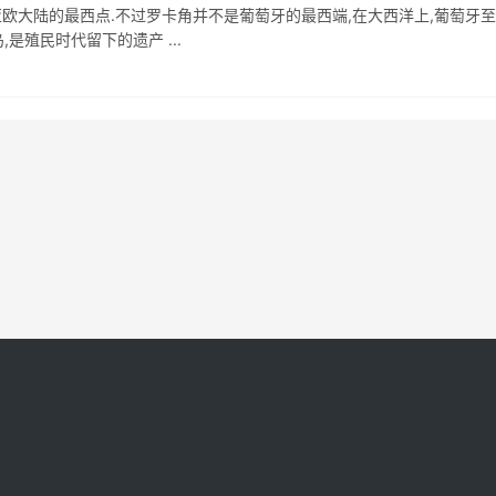
亚欧大陆的最西点.不过罗卡角并不是葡萄牙的最西端,在大西洋上,葡萄牙
是殖民时代留下的遗产 ...