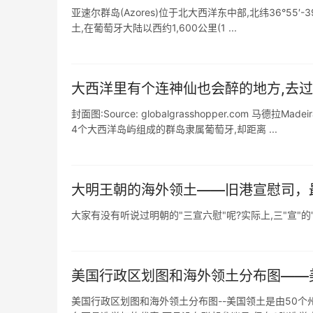
亚速尔群岛(Azores)位于北大西洋东中部,北纬36°55′-39
土,在葡萄牙大陆以西约1,600公里(1 ...
大西洋里有个连神仙也会醉的地方,去
封面图:Source: globalgrasshopper.com
4个大西洋岛屿组成的群岛隶属葡萄牙,却距离 ...
大明王朝的海外领土——旧港宣慰司，
大家有没有听说过明朝的"三宣六慰"呢?实际上,三"宣"的"
美国行政区划图和海外领土分布图——美国
美国行政区划图和海外领土分布图--美国领土是由50个