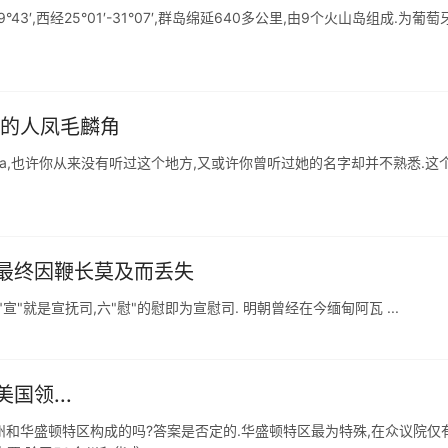
°43′,西经25°01′-31°07′,群岛绵延640多公里,由9个火山岛组成.为葡萄
过的人凤毛麟角
 马德拉Madeira,也许你从来没有听过这个地方,又或许你曾听过她的名字却并不熟悉.这
最终因鞭长莫及而丢失
宣"就是宣抚司,六"慰"的慰即为宣慰司. 明朝曾经在今缅甸阿瓦 ...
领...
州和华盛顿特区构成的吗?答案是否定的.华盛顿特区最为特殊,在众议院仅