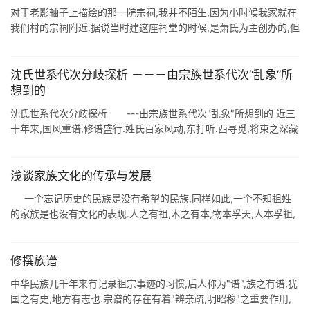
对于老影轴子上描绘的那一院宗祠,我并不陌生,因为小时候我家就在
我们村的宗祠附近.据说当时建这座祠堂的时候,是萧氏为主创办的,但
是其他姓氏的人们也都捐了银两,如果萧氏独享,对其他宗族是不公平
的,不利于乡 ...
沈氏世系代次分歧探析 －－－由宗族世系代次“乱象”所
想到的
沈氏世系代次分歧探析 ---由宗族世系代次"乱象"所想到的 近三
十年来,国风重谱,修谱盛行.姓氏百家风动,东打听.西寻觅,将束之深藏
的传家宝翻了出来,将早已破损不堪.缺 ...
浅谈家族文化的传承与发展
一个忘记历史的民族是没有希望的民族,同样如此,一个不知祖姓
的家族是也没有文化的表现.人之有祖,木之有本,物本孚天,人本孚祖,
自然之理.从只认其母,不知其父的原始母系制演绎到今天的人类发展,
社 ...
修撰族谱
中华民族几千年来有记录祖宗事迹的习惯,后人称为"谱",族之有谱,犹
国之有史,地方有志也.宗谱的存在有着"辨亲疏,明昭穆"之重要作用,