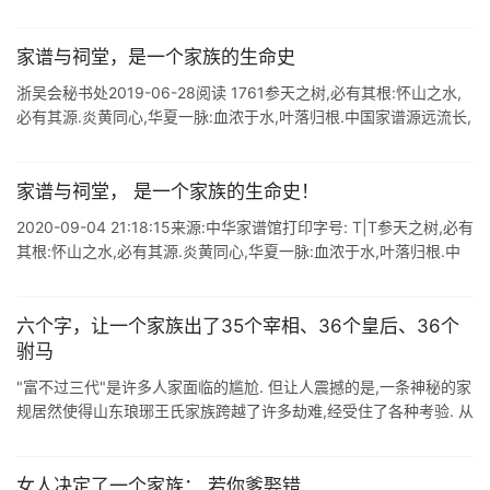
古人常云:"谱牒立 ...
家谱与祠堂，是一个家族的生命史
浙吴会秘书处2019-06-28阅读 1761参天之树,必有其根:怀山之水,
必有其源.炎黄同心,华夏一脉:血浓于水,叶落归根.中国家谱源远流长,
博大精深."夫家有谱.州有志.国有史,其义一也 ...
家谱与祠堂， 是一个家族的生命史！
2020-09-04 21:18:15来源:中华家谱馆打印字号: T|T参天之树,必有
其根:怀山之水,必有其源.炎黄同心,华夏一脉:血浓于水,叶落归根.中
国家谱源远流长,博大精深."夫家有谱 ...
六个字，让一个家族出了35个宰相、36个皇后、36个
驸马
"富不过三代"是许多人家面临的尴尬. 但让人震撼的是,一条神秘的家
规居然使得山东琅琊王氏家族跨越了许多劫难,经受住了各种考验. 从
东汉至明清1700多年间,培养出了35个宰相.36 ...
女人决定了一个家族： 若你爹娶错...