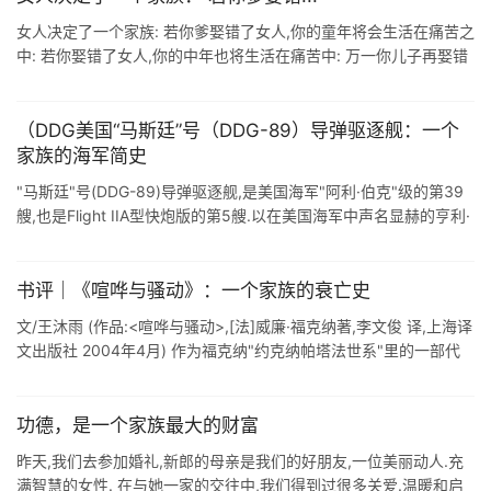
女人决定了一个家族: 若你爹娶错了女人,你的童年将会生活在痛苦之
中: 若你娶错了女人,你的中年也将生活在痛苦中: 万一你儿子再娶错
了女人,你将会在孤独痛苦中了此残生. 比尔·盖茨去年在接受杨澜采
访时, ...
（DDG美国“马斯廷”号（DDG-89）导弹驱逐舰：一个
家族的海军简史
"马斯廷"号(DDG-89)导弹驱逐舰,是美国海军"阿利·伯克"级的第39
艘,也是Flight IIA型快炮版的第5艘.以在美国海军中声名显赫的亨利·
马斯廷家族 ...
书评｜《喧哗与骚动》：一个家族的衰亡史
文/王沐雨 (作品:<喧哗与骚动>,[法]威廉·福克纳著,李文俊 译,上海译
文出版社 2004年4月) 作为福克纳"约克纳帕塔法世系"里的一部代
表性作品,<喧哗与 ...
功德，是一个家族最大的财富
昨天,我们去参加婚礼,新郎的母亲是我们的好朋友,一位美丽动人.充
满智慧的女性. 在与她一家的交往中,我们得到过很多关爱.温暖和启