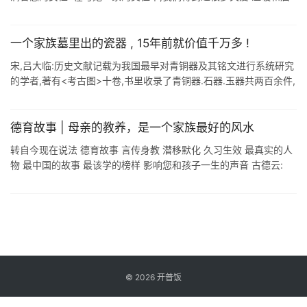
发:在主持台上.舞台上.志工团队里,我们都曾是最好的搭档. 她的风
采,令 ...
一个家族墓里出的瓷器 , 15年前就价值千万多 !
宋,吕大临:历史文献记载为我国最早对青铜器及其铭文进行系统研究
的学者,著有<考古图>十卷,书里收录了青铜器.石器.玉器共两百余件,
为我国现代考古学.古文字学奠定了基础,被誉为为中国考古学的 ...
德育故事 | 母亲的教养，是一个家族最好的风水
转自今现在说法 德育故事 言传身教 潜移默化 久习生效 最真实的人
物 最中国的故事 最该学的榜样 影响您和孩子一生的声音 古德云:
「治国平天下之权,女人家操之大半,盖以母教为本也.」<大学> ...
©
2026
开普饭