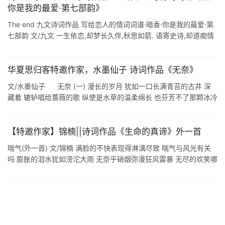
你是我的最爱·第七部韵》
The end 九文诗词作品 写给恋人的情词词谱·暗香·你是我的最爱·第
七部韵 文/九文 一生依恋,却梦长久伴,秋思如箭. 语寄史诗,却道痴情
向伊坦. 何以悲伤话老?时光逝.馨风柔扇. 怪不得.枕上流 ...
华夏思归客特邀作家，水墨仙子 诗词作品《无奈》
文/水墨仙子 无奈 (一) 漫长的岁月 犹如一口长满青苔的古井 深
藏着 辘轳唱给蔷薇的歌 纵使是水草的温柔绵长 也芬芳不了那颗冰冷
的心 微风轻轻拂过 空气中到处弥漫着 我的惆怅 (二) 从那 ...
【特邀作家】锦楠||诗词作品《生命的真谛》外一首
喘气(外一首) 文/锦楠 满脸的不快表现得淋漓尽致 喘气与风光有关
吗 膨胀的泪水犹如滂沱大雨 无奈乎硝烟弥漫狂风雷暴 无尽的欢笑哪
里去了 鲜花与掌声已销声匿迹 风声鹤淚的痛苦让人难受 一夜漫长的
时光让 ...