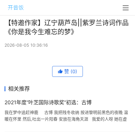
【特邀作家】辽宁葫芦岛||紫罗兰诗词作品
《你是我今生难忘的梦》
2026-08-05 10:36:16
赞
(0)
相关推荐
2021年度“叶芝国际诗歌奖”初选：古博
我在梦中追赶神鹿 古博 我把残冬收纳 按进黎明前黑色的夜晚 温
暖在怀里 然后,吐出一片阳春 安放在海角天涯 我爱的人呀 她在虚
渺.空幻的海平线上荡漾 一不留神,她便趁机化成一座礁石 或者, ...