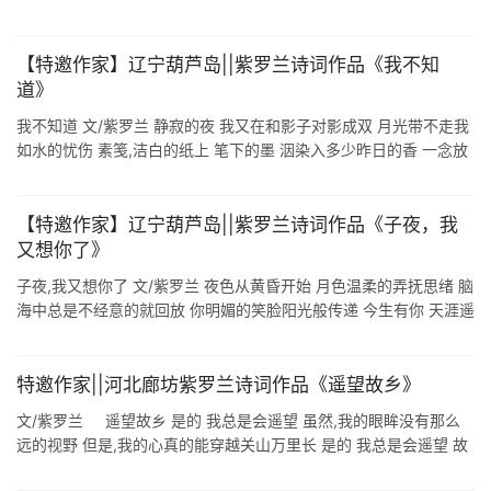
于水 植栽下 生命的独白 靠近你 思念 开始生 ...
【特邀作家】辽宁葫芦岛||紫罗兰诗词作品《我不知
道》
我不知道 文/紫罗兰 静寂的夜 我又在和影子对影成双 月光带不走我
如水的忧伤 素笺,洁白的纸上 笔下的墨 洇染入多少昨日的香 一念放
下皆自在 怎奈 情深缘浅已深深的烙印心上 我不知道 忍不住想你 是
对 ...
【特邀作家】辽宁葫芦岛||紫罗兰诗词作品《子夜，我
又想你了》
子夜,我又想你了 文/紫罗兰 夜色从黄昏开始 月色温柔的弄抚思绪 脑
海中总是不经意的就回放 你明媚的笑脸阳光般传递 今生有你 天涯遥
遥安暖咫尺的情意 诗情摇曳 风儿清扬传递 子夜的月是那份柔柔的孤
寂 ...
特邀作家||河北廊坊紫罗兰诗词作品《遥望故乡》
文/紫罗兰 遥望故乡 是的 我总是会遥望 虽然,我的眼眸没有那么
远的视野 但是,我的心真的能穿越关山万里长 是的 我总是会遥望 故
乡的羊肠小道上那硌脚的小石子 我还捡拾了几块小心的珍藏 虽然它