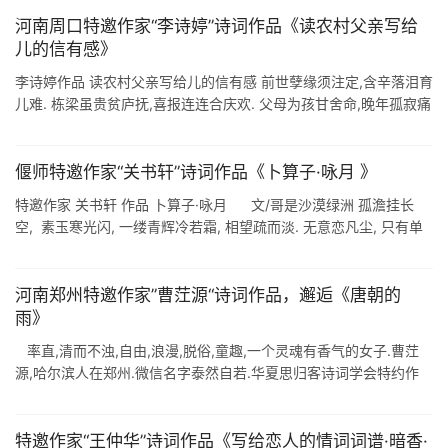
...
河南周口特邀作家“李诗婷”诗词作品《读农村父亲写给
儿的信有感》
李诗婷作品 读农村父亲写给儿的信有感 前世孽缘须注定,含辛落泪育
儿难. 栋梁虽贵贫庐抚,喜报连连合庆欢. 父母为孩甘舍命,晚年孤寂痛
肠肝. 养崽自古要防老,谁料今生苦债还! <淡泊人生> ...
偃师特邀作家“关书轩”诗词作品《卜算子·咏月 》
特邀作家 关书轩 作品 卜算子·咏月 文/哥是沙漠绿洲 孤澹挂长
空, 素玉寒光闪, 一缕青辉冷若霜, 相望疏而淡. 无意恋凡尘, 只有单
身伴. 碧海云霄夜露凉, 寂寞宫中怨. 题图 洞天 ...
河南郑州特邀作家”曹茳源“诗词作品，邂逅《唐朝的
雨》
率直,清而不浊,自由,浪漫,脱俗,童趣,一个灵魂有香气的女子.曹茳
源,哈尔滨人在郑州.微信名字泰然自若.华夏思归客诗词学会特约作
家! 曹茳源诗词赏析 无题 在书香里突然头昏目眩 歌剧要跨过思索的
...
特邀作家“王仲华”诗词作品《写给恋人的情词词谱·暗香·