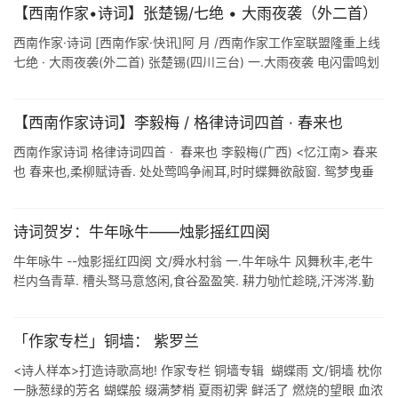
【西南作家•诗词】张楚锡/七绝 • 大雨夜袭（外二首）
西南作家·诗词 [西南作家·快讯]阿 月 /西南作家工作室联盟隆重上线
七绝 · 大雨夜袭(外二首) 张楚锡(四川三台) 一.大雨夜袭 电闪雷鸣划
夜空, 倾盆大雨袭川中. 人家可否遭殃及, 但愿晴时见 ...
【西南作家诗词】李毅梅 / 格律诗词四首 · 春来也
西南作家诗词 格律诗词四首 · 春来也 李毅梅(广西) <忆江南> 春来
也 春来也,柔柳赋诗香. 处处莺鸣争闹耳,时时蝶舞欲敲窗. 鸳梦曳垂
杨. <七律>新年感怀 狗跃康庄辞 ...
诗词贺岁：牛年咏牛——烛影摇红四阕
牛年咏牛 --烛影摇红四阕 文/舜水村翁 一.牛年咏牛 风舞秋丰,老牛
栏内刍青草. 槽头驽马意悠闲,食谷盈盈笑. 耕力劬忙趁晓,汗涔涔.勤
勤谩道. 不曾攀比,苦劳终身,焉求图报. 二.孺子牛颂 无限忠 ...
「作家专栏」铜墙： 紫罗兰
<诗人样本>打造诗歌高地! 作家专栏 铜墙专辑 蝴蝶雨 文/铜墙 枕你
一脉葱绿的芳名 蝴蝶般 缀满梦梢 夏雨初霁 鲜活了 燃烧的望眼 血浓