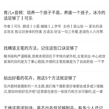
点,范围扩大了几倍的"大甘南",它 ...
育儿•音频：培养一个孩子不易，养废一个孩子，冰冷的
话足够了┃可乐
作者┃可乐 朗读┃小莫 编辑┃丄学号 主持┃梁山伯 一 家长的语
言攻击 胜过对身体的伤害 古语言:好言一句三冬暖,恶语伤人六月寒.
父母对孩子恶语相向,面对这些语言暴力,孩子只能逆来顺受,最后导致
...
找横竖主笔的方法，记住这些口诀足够了
楷书结构严谨精美,其根本原因在于字体内紧外松,主笔突出.中心收敛
紧凑的目的是为了重心稳固,外围的主笔拓展是为了自由舒放.一个字
内紧外松,主笔突出,才显得严谨中不缺大气,既精神团聚,又自由奔放.
但初学者 ...
拍出好看的花卉，用这5个方法就足够了
花卉题材是摄影的一大主题,我们每个摄影爱好者都会或多或少接触
过,那如何拍好花卉呢?这里面也是也一些技巧和方法可循的,这一课
小编给大家介绍几个花卉常用的拍摄方法,帮助大家拍出漂亮的花卉
照片. 1.采用低 ...
王维这首送别诗，虽不出名但足够耐品，有多少人还记