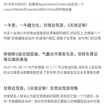
2019年3月8日1. 如果用ApplicationContext去启动一个
LaunchMode为standard的Activity的时候会报
错:androud,util.AndroidRuntime ...
一半景，一半藏文化，甘南自驾游，3天就足够！
许多人会误以为甘南也就是指甘肃南部的缩写,但实际上,甘南是一个
叫做"甘南藏族自治州"的直辖行政区,隶属于甘肃省. 如今热门的甘南
旅游主要是以甘南藏族自治州为基点,将"大甘 ...
奔驰新S级全国首撞，气囊全开乘客无恙，但修车费足
够买辆凯美瑞
2021-05-08 11:19汽车情报 19 7 / 7 不过幸运的是,当时车上前后排
的五位乘客全部都按规定系了安全带,所以事故发生后全车乘客也都
安然无恙,在碰撞发生后,车辆自动检测到碰撞并使用SO ...
甘南自驾游，3天就足够！甘肃自驾游攻略
甘南很多人会误认为是甘肃南部的简称,但其实它是一个行政区--名
叫"甘南藏族自治州". 现在的甘南旅游主要是以甘南藏族自治州为基