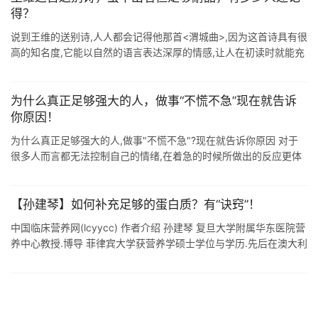
得？
说到王维的送别诗,人人都会记得他那首<渭城曲>,因为这首诗具有很
高的知名度,它能以自然的语言表达深厚的情感,让人在初读时就能充
分感受到作者的内心:理所当然,"劝君更尽一杯酒,西出 ...
为什么真正足够强大的人，做事“不慌不急”现在就告诉
你原因！
为什么真正足够强大的人,做事"不慌不急"?现在就告诉你原因 对于
很多人而言都无法控制自己的情绪,在着急的时候所做出的反应更体
现的人的一种本能.为什么那些真正厉害的人都不着急呢?因为 ...
【孙建琴】如何补充足够的蛋白质？有“诀窍”！
中国临床营养网(lcyycc) 作者介绍 孙建琴 复旦大学附属华东医院营
养中心教授.博导 菲律宾大学获营养学硕士学位与学历.先后在澳大利
亚新南威尔士大学.美国乔治·华盛顿大学.美国宾夕法尼亚州立大学做
...