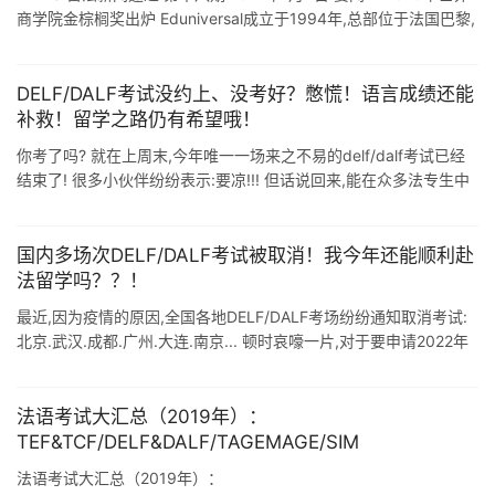
商学院金棕榈奖出炉 Eduniversal成立于1994年,总部位于法国巴黎,
是一家专门从事高等教育方面排名和评级的全球性专 ...
DELF/DALF考试没约上、没考好？憋慌！语言成绩还能
补救！留学之路仍有希望哦！
你考了吗? 就在上周末,今年唯一一场来之不易的delf/dalf考试已经
结束了! 很多小伙伴纷纷表示:要凉!!! 但话说回来,能在众多法专生中
突破重围, 成功报名上考试,已经是非常幸运的了! 毕竟很多 ...
国内多场次DELF/DALF考试被取消！我今年还能顺利赴
法留学吗？？！
最近,因为疫情的原因,全国各地DELF/DALF考场纷纷通知取消考试:
北京.武汉.成都.广州.大连.南京... 顿时哀嚎一片,对于要申请2022年
直入的小伙伴来说,简直是太难了!! 对于目前这种情况, ...
法语考试大汇总（2019年）：
TEF&TCF/DELF&DALF/TAGEMAGE/SIM
法语考试大汇总（2019年）：