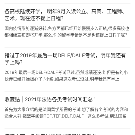
各高校陆续开学， 明年9月入读公立、高商、工程师、
艺术，现在还不提上日程？
国内疫情形势逐渐好转,各方面都已经开始慢慢步入正轨,很多高校也
都相继宣布即将开学,那么,你的留学申请是不是也该提上日程了呢?
有的小伙伴竟然会觉得明年入学现在准备还早?真的还早吗? 小编今
天就来给大家简 ...
错过了2019年最后一场DELF/DALF考试，明年我还有
学上吗？
2019年最后一场DELF/DALF考试已过,虽然成绩还没出,但是有的小
伙伴已经开始担心了,"小编,如果这次考试没过,明年我还有学上
吗?"当然小编希望大家都能通过考试,但是没有通过 ...
收藏贴 | 2021年法语各类考试时间汇总！
首先为大家介绍的是法国留学所需的考试,想了解各个考试的内容和
适合人群,戳篮字阅读TCF.TEF.DELF.DALF--这么多考试,到法国留
学我到底应该考哪个? 01 DELF/DALF考试 3月场 报 ...