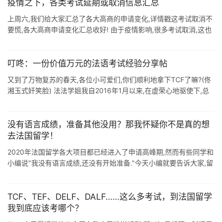
疫情之下，各类考试延期或取消信息汇总
上周六,我们给大家汇总了各大高商的申请变化,详情戳这考试取消不
要慌,各大高商申请变化汇总收好! 由于疫情影响,很多考试取消,这也
是法国各大高商调整申请政策的一大原因,那目前为止,都有哪些考试
取消呢?小 ...
叮咚：一份价值万元的法语考试经验分享帖
又到了万物复苏的春天,各位小可爱们,你们顺利地拿下TCF了嘛?(佟
湘玉式奸笑脸) 法法学姐我自2016年1月以来,在虚荣心地驱使下,总
共与各类等级考试打了十次交道了,TCF, DELF/DALF, I ...
没有语言成绩，准备其他没用？那我怀疑你不是真的想
去法国留学！
2020年法国留学各大项目都已经进入了申请高峰期,然而有些同学和
小编说"我没有语言成绩,还没有开始准备."今天小编就要告诉大家,留
学准备不是拿到语言成绩后开始的,而是从决定了赴法留 ...
TCF、TEF、DELF、DALF……这么多考试，到法国留学
我到底应该考哪个？