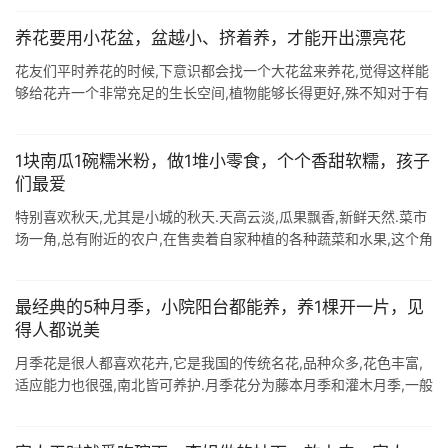
花的. 1 ...
养花要用小花盆，盆越小、挤着养，才能开出漂亮花
花友们平时养花的时候,下意识都会找一个大花盆来养花,觉得这样能
够给花卉一个非常充足的生长空间,植物能够长得更好,殊不知对于有
一些植物来说,要是用大的花盆,不光不会对他们的成长起到帮助性的
作用,反而会阻 ...
1块南瓜1碗糯米粉，做1堆小零食，个个香甜软糯，孩子
们最爱
特别喜欢秋天,尤其是小城的秋天.天高云淡,瓜果飘香,新鲜天然.菜市
场一角,总有附近的农户,在售卖着自家种植的各种蔬菜和水果,这个角
落,也是我最喜欢逛的地方.花两三块钱买一个长长的南瓜,回家能吃好
几天. ...
最经典的5种月季，小院阳台都能养，养1棵开一片，见
得人都说美
月季花是很人都喜欢花卉,它是我国的传统名花,品种众多,花色丰富,
适应能力也很强,南北皆可养护.月季花分为藤本月季和灌木月季,一般
庭院地栽,想要养出一面花墙,或是打造出花篱笆,花园的拱门,可以用
藤本月季 ...