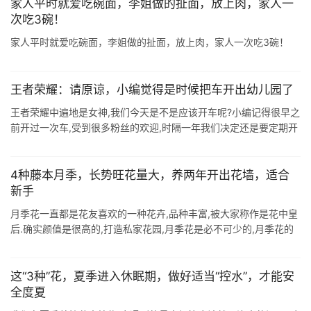
家人平时就爱吃碗面，李姐做的扯面，放上肉，家人一
次吃3碗！
家人平时就爱吃碗面，李姐做的扯面，放上肉，家人一次吃3碗！
王者荣耀：请原谅，小编觉得是时候把车开出幼儿园了
王者荣耀中遍地是女神,我们今天是不是应该开车呢?小编记得很早之
前开过一次车,受到很多粉丝的欢迎,时隔一年我们决定还是要定期开
车,王者荣耀中貂蝉被玩家称为中单一姐,强大的团战能力也让她把这
个称号展示到淋 ...
4种藤本月季，长势旺花量大，养两年开出花墙，适合
新手
月季花一直都是花友喜欢的一种花卉,品种丰富,被大家称作是花中皇
后.确实颜值是很高的,打造私家花园,月季花是必不可少的,月季花的
长势旺盛,适应能力超强,很多品种只要做好养护,一年四季都是可以开
花的.尤其 ...
这“3种”花，夏季进入休眠期，做好适当“控水”，才能安
全度夏