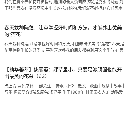
我们在夏季养护花卉植物时,遇到的最大烦恼应该就是浇水的问题.对
于那些喜欢在潮湿环境中生长的花卉植物,我们就不必担心它们因水
涝而造成损坏,但是对于那些喜欢在干旱中生长的植物来说,在炎热的
夏天就非常难控制 ...
春天栽种碗莲，注意掌握好时间和方法，才能养出优美
的“莲花”
春天栽种碗莲,注意掌握好时间和方法,才能养出优美的"莲花" 春天是
花草植物生长的好季节,平时喜欢养花的朋友都会利用这个季节,在家
里养各种各样的花草盆栽,这样在每个季节都会有不同的花 ...
【精华荟萃】姚丽蓉：绿草虽小，只要足够顽强也能开
出最美的花朵（63）
点上方 蓝色字体 一键关注 诗歌| 小说 | 散文 | 歌曲 | 戏剧 | 故事 |
音乐 杨靖简介:杨靖,原名:杨建平,生于1980年,甘肃秦安人.自幼酷爱
阅读和写一些表达内心深处情感的文字! ...