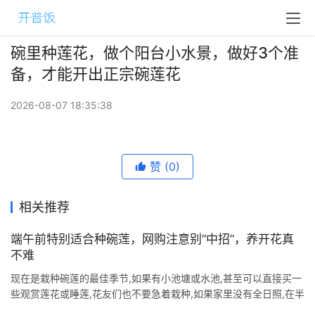
碗里种莲花，做个阳台小水景，做好3个准
备，才能开出正宗碗莲花
2026-08-07 18:35:38
赞
(0)
相关推荐
端午前特别适合种碗莲，网购注意别“中招”，养开花真
不难
现在是栽种碗莲的最佳季节,如果有小池塘或水池,甚至可以直接买一
些观赏莲花或睡莲,花友们也不要急着栽种,如果家里没有全日照,在半
阴处缺乏光照的环境,又不适合养碗莲,即便可以正常长叶,也是开不了