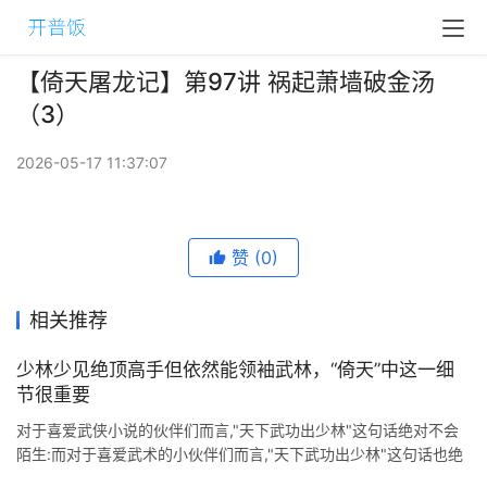
【倚天屠龙记】第97讲 祸起萧墙破金汤
（3）
2026-05-17 11:37:07
赞
(0)
相关推荐
少林少见绝顶高手但依然能领袖武林，“倚天”中这一细
节很重要
对于喜爱武侠小说的伙伴们而言,"天下武功出少林"这句话绝对不会
陌生:而对于喜爱武术的小伙伴们而言,"天下武功出少林"这句话也绝
对不会陌生. 侠客君不会武术,所以 ...