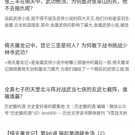
张三丰在倚天中，武功绝顶，为何面对张翠山的死，他
不去报仇呢？
说起武侠小说,就不得不提及武侠小说的四大天王,他们分别是梁羽生.
金庸.古龙和温瑞安.其中,金庸武侠的影响了最大,金庸武侠小说,被改
编成影视作品,每隔一段时间,便会出现翻拍的版本."飞雪连天射 ...
倚天屠龙记中，昆仑三圣是何人？为何敢下战书挑战少
林寺武功？
<倚天屠龙记>是金庸武侠小说中射雕三部曲中的最后一部,倚天屠龙
记围绕着倚天剑和屠龙刀展开,为我们描绘了一个精彩的武侠江湖,既
然说是武侠江湖,那么就不得不提武侠中的经典对决,下战书.下战术通
...
全真七子的天罡北斗阵对战武当七侠的玄武七截阵，谁
输谁赢？
历史酿的酒 文史爱好者的聚集地 文︱历史酿的酒 编辑︱微信公众
号"历史酿的酒"(ID: lsnd99) -- 历史文学读书群体微刊 飞雪连天射
白鹿,笑书神侠倚碧鸳!除去短篇小说&l ...
【倚天屠龙记】第96讲 祸起萧墙破金汤（2）