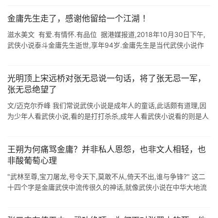
金庸先生走了，感谢他留给一个江湖 ！
滋水美文 有爱.有情怀.有品位 据港媒报道,2018年10月30日下午,
武侠小说泰斗金庸先生逝世,享年94岁.金庸先生是当代武侠小说作
家.新闻学家.企业家,他创作多部脍炙人口的武侠小说,包括< ...
光明顶上宋远桥对张无忌说一句话，将了张无忌一军，
张无忌绝望了
文/迈克尔乔峰 我们常说武侠小说是成年人的童话,此话颇有道理,因
为少年人看武侠小说,看的是打打杀杀,成年人看武侠小说看的则是人
情世故,从血雨腥风打打杀杀的江湖中看到人性,带入现实,体会到其中
的酸甜苦辣 ...
王朔为何痛骂金庸？并非私人恩怨，也非文人相轻，也
非酸葡萄心理
"武林至尊,宝刀屠龙,号令天下,莫敢不从,倚天不出,谁与争锋?" 这二
十四个字是金庸武侠中流传很久的神话,就像武侠小说在中华大地流
传很久一样,如果这二十个字放在武侠界,那金庸毫无疑 ...