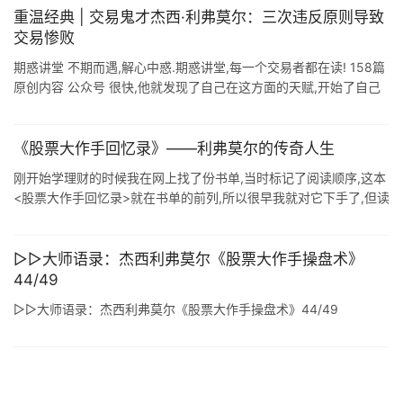
重温经典 | 交易鬼才杰西·利弗莫尔：三次违反原则导致
交易惨败
期惑讲堂 不期而遇,解心中惑.期惑讲堂,每一个交易者都在读! 158篇
原创内容 公众号 很快,他就发现了自己在这方面的天赋,开始了自己
的交易生涯,当年就获得了人生第一个1000美元,相当于现在的20万
...
《股票大作手回忆录》——利弗莫尔的传奇人生
刚开始学理财的时候我在网上找了份书单,当时标记了阅读顺序,这本
<股票大作手回忆录>就在书单的前列,所以很早我就对它下手了,但读
了不到四分之一就放弃了. 怎么说呢,因为我是理财新手,虽然是本 ...
▷▷大师语录：杰西利弗莫尔《股票大作手操盘术》
44/49
▷▷大师语录：杰西利弗莫尔《股票大作手操盘术》44/49