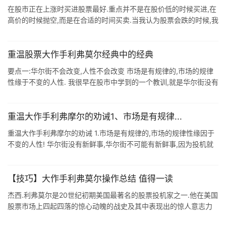
在股市正在上涨时买进股票最好.重点并不是在股价低的时候买进,在
高价的时候抛空,而是在合适的时间买卖.当我认为股票会跌的时候,我
就会抛售股票,每次抛出都会比前一次抛出的价位低.当我买进的时候
则正好相反. ...
重温股票大作手利弗莫尔经典中的经典
要点一:华尔街不会改变,人性不会改变 市场是有规律的,市场的规律
性缘于不变的人性. 我很早在股市中学到的一个教训,就是华尔街没有
新事物,因为投机就像山岳那么古老.股市今天发生的事以前发生过,以
后会再度 ...
重温大作手利弗摩尔的劝诫1、市场是有规律...
重温大作手利弗摩尔的劝诫 1.市场是有规律的,市场的规律性缘因于
不变的人性! 华尔街没有新鲜事,华尔街不可能有新鲜事,因为投机就
像山岳那么古老.股市今天发生的事情以前没有发生过,以后会再度发
生.因为人 ...
【技巧】大作手利弗莫尔操作总结 值得一读
杰西.利弗莫尔是20世纪初期美国最著名的股票投机家之一.他在美国
股票市场上四起四落的惊心动魄的战史及其中表现出的惊人意志力
和智慧,至今令人们十分敬佩. 杰西.利弗莫尔是当今许多交易员的精