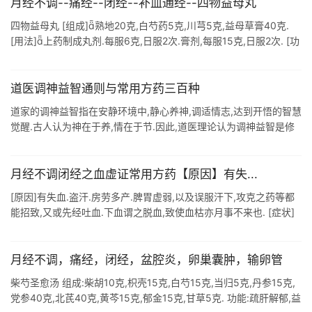
月经不调--痛经--闭经--补血通经--四物益母丸
四物益母丸 [组成]熟地20克,白芍药5克,川芎5克,益母草膏40克.
[用法]上药制成丸剂.每服6克,日服2次.膏剂,每服15克,日服2次. [功
效]补血调经,祛瘀生新. [主治]月经不调或 ...
道医调神益智通则与常用方药三百种
道家的调神益智指在安静环境中,静心养神,调适情志,达到开悟的智慧
觉醒.古人认为神在于养,情在于节.因此,道医理论认为调神益智是修
行之要,长寿之本.调神益智主要包括以下几个方面: 安心养神:<内经
...
月经不调闭经之血虚证常用方药【原因】有失...
[原因]有失血.盗汗.房劳多产.脾胃虚弱,以及误服汗下,攻克之药等都
能招致,又或先经吐血.下血谓之脱血,致使血枯亦月事不来也. [症状]
常见面色苍白带黄,形容消瘦,皮肤干燥,头目眩晕,精神倦怠,心悸不 ...
月经不调，痛经，闭经，盆腔炎，卵巢囊肿，输卵管
柴芍圣愈汤 组成:柴胡10克,枳壳15克,白芍15克,当归5克,丹参15克,
党参40克,北芪40克,黄芩15克,郁金15克,甘草5克. 功能:疏肝解郁,益