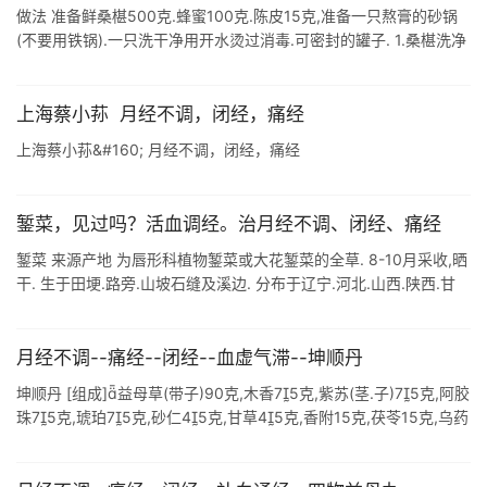
做法 准备鲜桑椹500克.蜂蜜100克.陈皮15克,准备一只熬膏的砂锅
(不要用铁锅).一只洗干净用开水烫过消毒.可密封的罐子. 1.桑椹洗净
后和陈皮一起放入锅中,加入漫过桑椹的水,开火,水开后转小火慢 ...
上海蔡小荪 月经不调，闭经，痛经
上海蔡小荪&#160; 月经不调，闭经，痛经
錾菜，见过吗？活血调经。治月经不调、闭经、痛经
錾菜 来源产地 为唇形科植物錾菜或大花錾菜的全草. 8-10月采收,晒
干. 生于田埂.路旁.山坡石缝及溪边. 分布于辽宁.河北.山西.陕西.甘
肃.山东.江苏.安徽.河南.吉林.辽宁.湖北等地. 别名楼 ...
月经不调--痛经--闭经--血虚气滞--坤顺丹
坤顺丹 [组成]益母草(带子)90克,木香75克,紫苏(茎.子)75克,阿胶
珠75克,琥珀75克,砂仁45克,甘草45克,香附15克,茯苓15克,乌药
15克,炒白术15克,白芍药15克, ...