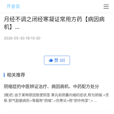
月经不调之闭经寒凝证常用方药【病因病
机】...
2026-05-30 18:10:30
赞
(0)
相关推荐
阴缩症的中医辨证治疗、病因病机、中药配方处分
[概述] 由于某种原因致使阴茎.睾丸和阴囊内缩的症状,称为阴缩.<灵
枢.邪气脏腑病形>等篇称"阴缩",<伤寒论>称"阴中拘挛",< ...