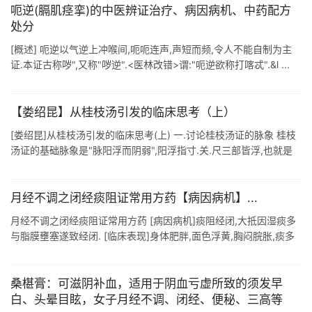
呃逆(膈肌痉挛)的中医辨证治疗、病因病机、中药配方
处分
[概述] 呃逆以气逆上冲喉间,呃呃连声,声短而频,令人不能自制为主
证.本证古称哕",又称"哕逆".<医林改错>谓:"呃逆欲称打喀忒".&l ...
【娄绍昆】从桂枝汤引发的临床思考（上）
[娄绍昆]从桂枝汤引发的临床思考(上) 一.讨论桂枝汤证的脉象 桂枝
汤证的基础脉象是"脉阳浮而阴弱",阳浮指寸.关.尺三部皆浮,也就是
寸口部全脉都是浮脉:阴弱就是寸口部全脉重按无力 ...
月经不调之闭经痰阻证常用方药【病因病机】...
月经不调之闭经痰阻证常用方药 [病因病机]痰阻经闭,大抵因湿痰多
与脂膜壅塞遂致经闭. [临床表现]身体肥胖,面色浮黄,胸闷脘胀,痰多
时易呕恶,白带甚多,口中淡腻,舌苔滑白,脉象弦滑,经色淡而反多,经期
...
桑椹膏：可滋阴补血，适用于阴血亏虚所致的须发早
白、头晕目眩，女子月经不调、闭经、便秘、三高等