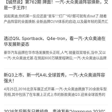
【铖然说】第762期 牌面！一汽-大众奥迪阵容焕新，又
是一手王炸！
说起奥迪,你的第一反应还是"官车"."灯厂"吗?那可就有点out了.随着
产品阵容的全面焕新.全新品牌CI/VI体系的启动,以及最年轻的英杰汇
品牌大使王一博的加入 ...
透过Q5L Sportback、Q4e-tron，看一汽-大众奥迪在
华发展新姿态
豪华汽车品牌在华市场发展势头正旺,人气.销量双双增长,当中,又以
一汽-大众奥迪尤甚.在筑起600万辆里程碑后,一汽-大众奥迪以品牌
全面焕新,彰显领军者奋进之姿参加2020北京车展. 在9月26日开 ...
新Q3上市、新一代A4L全球首秀，一汽-大众奥迪阵容
强大！
4月25日,2016北京车展正式开幕.一汽-大众奥迪携旗下20余款车型
亮相,其中包括了在车展上正式上市的新款奥迪Q3.迎来全球首秀的
奥迪TT RS Coupé和全新换代的奥迪A4L,全新奥迪S4 Li ...
2026年后新车只推纯电，奥迪发布“Vorsprung 2030”