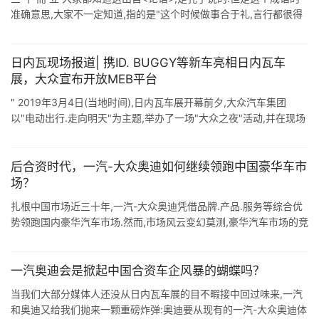
准确意思,大家不一定知道,指的是"这个时候做事合于礼,言行都很得
当". 三十而立,三十岁的时候就可以 ...
日内瓦现场报道| 携ID. BUGGY等新车亮相日内瓦车
展，大众宣布开放MEB平台
" 2019年3月4日(当地时间),日内瓦车展开幕前夕,大众汽车集团
以"电动出行.走向明天"为主题,举办了一场"大众之夜"活动,并在现场
介绍了大众汽车 ...
后合资时代，一汽-大众奥迪如何继续领跑中国豪华车市
场？
扎根中国市场近三十年,一汽-大众奥迪凭借品牌.产品.服务等综合优
势领跑国内豪华汽车市场.然而,市场风云变幻莫测,豪华汽车市场的竞
争越发激烈.既有以奥迪.奔驰.宝马为首的一线豪华汽车品牌,也有捷
豹路虎. ...
一汽奥迪会是掀起中国合资车企风暴的蝴蝶吗？
当我们大部分媒体人还没从日内瓦车展的目不暇接中回过味来,一汽
和奥迪又给我们抛来一颗重磅炸弹:奥迪要从现有的一汽-大众奥迪体