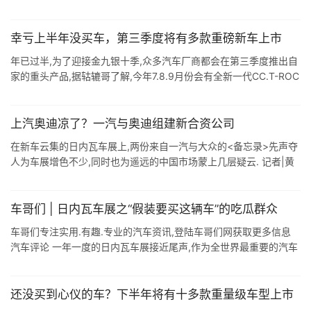
系中独立,成立单独的合资公司. △ 一汽集团党委副书记.副总经理秦
焕明(左二) ...
幸亏上半年没买车，第三季度将有多款重磅新车上市
年已过半,为了迎接金九银十季,众多汽车厂商都会在第三季度推出自
家的重头产品,据轱辘哥了解,今年7.8.9月份会有全新一代CC.T-ROC
探歌.全新奥迪Q5L和新款奥德赛等重磅新车上市,打算年底前购车 ...
上汽奥迪凉了？一汽与奥迪组建新合资公司
在新车云集的日内瓦车展上,两份来自一汽与大众的<备忘录>先声夺
人为车展增色不少,同时也为遥远的中国市场蒙上几层疑云. 记者|黄
云杰 北京时间3月7日,中国第一汽车集团有限公司携手大众汽车股
...
车哥们 | 日内瓦车展之“假装要买这辆车”的吃瓜群众
车哥们专注实用.有趣.专业的汽车资讯,登陆车哥们网获取更多信息
汽车评论 一年一度的日内瓦车展接近尾声,作为全世界最重要的汽车
盛会之一,每次日内瓦车展上发布的新车都会成为汽车潮流的风向标,
车企的希望所 ...
还没买到心仪的车？下半年将有十多款重量级车型上市