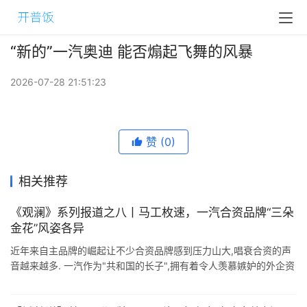
“新的”一汽奥迪 能否煽起飞舞的风暴
2026-07-28 21:51:23
赞
(0)
相关推荐
《观澜》系列报道之八丨马工枚速，一汽合资品牌“三朵
金花”风姿各异
近年来自主品牌的崛起让不少合资品牌感到压力山大,唱衰合资的声
音越来越多. 一汽作为"共和国的长子",拥有着令人羡慕嫉妒的外企资
源,旗下的合资品牌自然也不少.但奇怪的是,一汽合资仿佛 ...