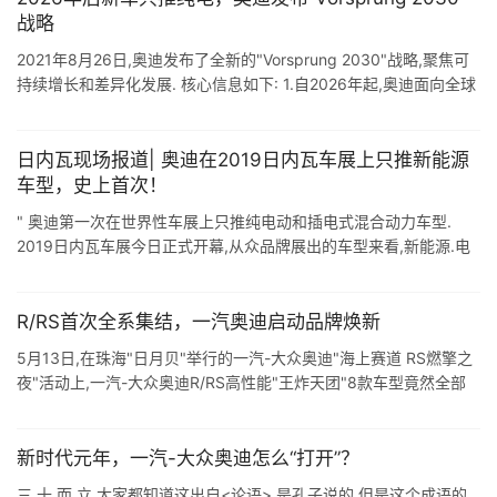
战略
2021年8月26日,奥迪发布了全新的"Vorsprung 2030"战略,聚焦可
持续增长和差异化发展. 核心信息如下: 1.自2026年起,奥迪面向全球
推出的全新车型将均为纯电动 ...
日内瓦现场报道| 奥迪在2019日内瓦车展上只推新能源
车型，史上首次！
" 奥迪第一次在世界性车展上只推纯电动和插电式混合动力车型.
2019日内瓦车展今日正式开幕,从众品牌展出的车型来看,新能源.电
动化成为了本届车展的热点,奥迪便是其中之一.本届车展上,奥迪带
...
R/RS首次全系集结，一汽奥迪启动品牌焕新
5月13日,在珠海"日月贝"举行的一汽-大众奥迪"海上赛道 RS燃擎之
夜"活动上,一汽-大众奥迪R/RS高性能"王炸天团"8款车型竟然全部
到 ...
新时代元年，一汽-大众奥迪怎么“打开”？
三 十 而 立 大家都知道这出自<论语>,是孔子说的.但是这个成语的