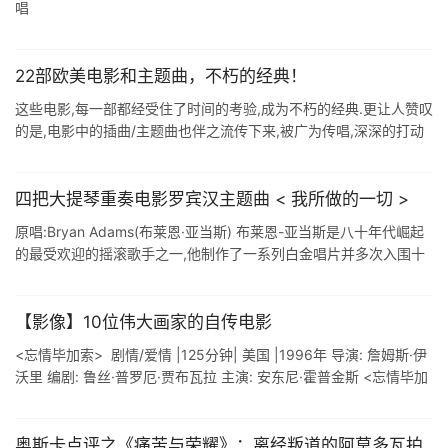
唱
22部欧美电影和主题曲，不朽的经典！
这些电影,每一部都经受住了时间的考验,成为不朽的经典.更让人赞叹
的是,电影中的插曲/主题曲也伴之流传下来,被广为传唱,深深的打动
着我们. 来源:丫头不乖 1.<魂断蓝桥> 主题曲< ...
四把大提琴重奏电影罗宾汉主题曲 < 我所做的一切 >
原唱:Bryan Adams(布莱恩·亚当斯) 布莱恩-亚当斯是八十年代崛起
的最受欢迎的摇滚歌手之一,他制作了一系列白金唱片并多次入围十
大流行歌曲排行榜.在他演唱生涯的最初阶段,他主要唱摇滚歌曲,随着
...
【影像】10位伟大画家的自传电影
<忘情毕加索> 剧情/爱情 |125分钟| 美国 |1996年 导演: 詹姆斯·伊
沃里 编剧: 鲁丝·普罗厄·贾布瓦拉 主演: 安东尼·霍普金斯 <忘情毕加
索>是一部刻划立体 ...
奥斯卡点评之《痛苦与荣耀》：离经叛道的阿莫多瓦拍