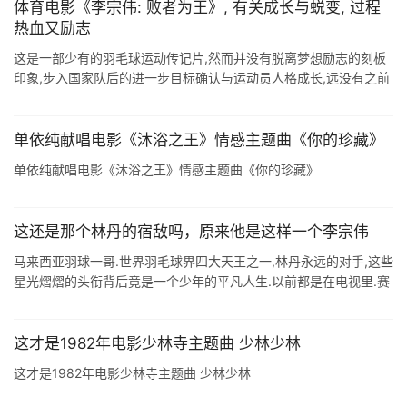
体育电影《李宗伟: 败者为王》, 有关成长与蜕变, 过程
热血又励志
这是一部少有的羽毛球运动传记片,然而并没有脱离梦想励志的刻板
印象,步入国家队后的进一步目标确认与运动员人格成长,远没有之前
递进转折来得自然流畅,反而更大格局的开展在情感输出上就陷入尴
尬,屡次面临宿敌的 ...
单依纯献唱电影《沐浴之王》情感主题曲《你的珍藏》
单依纯献唱电影《沐浴之王》情感主题曲《你的珍藏》
这还是那个林丹的宿敌吗，原来他是这样一个李宗伟
马来西亚羽球一哥.世界羽毛球界四大天王之一,林丹永远的对手,这些
星光熠熠的头衔背后竟是一个少年的平凡人生.以前都是在电视里.赛
场上.新闻里认识李宗伟这位羽坛名将,这次将于9月7日上映的电影<
李宗 ...
这才是1982年电影少林寺主题曲 少林少林
这才是1982年电影少林寺主题曲 少林少林