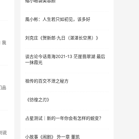
缩小眼袋美容颜
風小彬：人生若只如初见，该多好
刘克庄《贺新郎·九日（湛湛长空黑）》
 我
谈古论今话青海2021-13 茫崖翡翠湖 最后
一抹霞光
祖传的百交不泄之秘方
们品
《彷徨之刃》
占星测试｜新的一年你会有怎样的蜕变？
别说
小故事《闹剧》 外一章 董凯