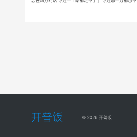
©
2026
开普饭