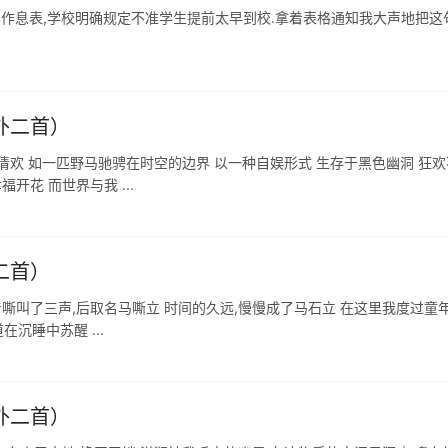
间作息表,学校明确规定不准学生提前太早到校.拿着表格通知我大声地把这
（外二首）
清欢 如一匹野马驰骋在时空的边界 以一种自娱形式 生存于黑色幽洞 狂欢
开花 而世界与我 ...
二首）
嘶叫了三声,后取名马嘶立 时间的久远,慢慢成了马石立 在这里我度过童年
年 伴着清晨渔民贩卖,讨价还价,车子的喇叭声-- 这条街道在沉睡中苏醒 ...
（外二首）