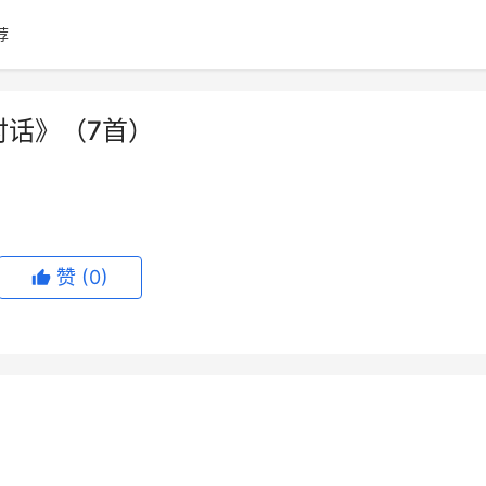
荐
对话》（7首）
赞
(0)