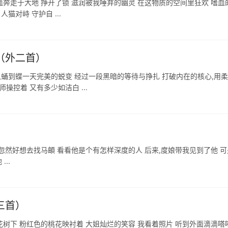
血奔走于大地 挣开了锁 滋润被我唾弃的幽灵 在这物质的空间里狂欢 嗜血
猫对峙 守护自 ...
》（外二首）
从蛹到蝶一天完美的蜕变 经过一段黑暗的等待与挣扎 打破内在的核心,用
控着 又有多少如洁白 ...
 忽然好想去找马頔 看看他是个有怎样深度的人 后来,度娘带我见到了他 
..
三首）
花树下 粉红色的桃花映衬着 大姐灿烂的笑容 我看着照片 听到外面滴滴嗒