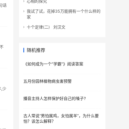
心相的探究
句话
我试了试，花掉35万能拥有一个什么样的
家
十个定律(二) 刘汉文
不
随机推荐
《如何成为一个"学霸"》阅读答案
五月份园林植物病虫害预警
,少
播音主持人怎样保护好自己的嗓子?
古人常说“男怕属鸡，女怕属羊”，为什么要
怕？该怎么解释？