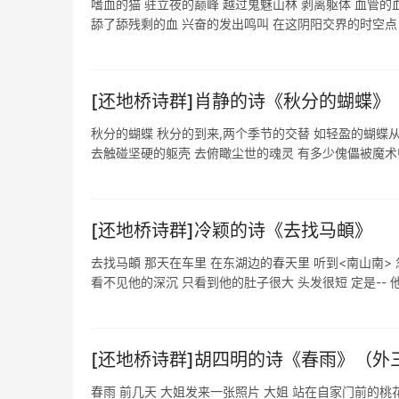
嗜血的猫 驻立夜的巅峰 越过鬼魅山林 剥离躯体 血管的
舔了舔残剩的血 兴奋的发出鸣叫 在这阴阳交界的时空点 人
[还地桥诗群]肖静的诗《‌​秋分的蝴蝶
秋分的蝴蝶 秋分的到来,两个季节的交替 如轻盈的蝴蝶
去触碰坚硬的躯壳 去俯瞰尘世的魂灵 有多少傀儡被魔术师操
[还地桥诗群]冷颖的诗《​​去找马頔》
去找马頔 那天在车里 在东湖边的春天里 听到<南山南>
看不见他的深沉 只看到他的肚子很大 头发很短 定是-- 他 .
[还地桥诗群]胡四明的诗《春雨》（外
春雨 前几天 大姐发来一张照片 大姐 站在自家门前的桃