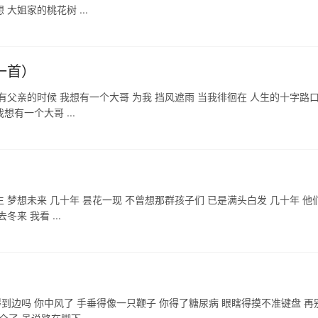
大姐家的桃花树 ...
一首）
有父亲的时候 我想有一个大哥 为我 挡风遮雨 当我徘徊在 人生的十字路口
有一个大哥 ...
 梦想未来 几十年 昙花一现 不曾想那群孩子们 已是满头白发 几十年 他
来 我看 ...
到边吗 你中风了 手垂得像一只鞭子 你得了糖尿病 眼瞎得摸不准键盘 再