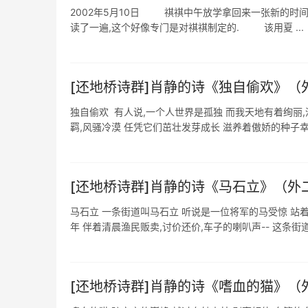
2002年5月10日 祺祺中午放学拿回来一张新的时
读了一遍,这个好像专门是对祺祺制定的. 该用夏 ...
[还地桥诗群]肖静的诗《‌​独自偷欢》
独自偷欢 有人说,一个人世界是孤独 而我天地有着绚丽,
羁,风骚冷漠 任凭它们茁壮发芽成长 滋养着傲娇的种子幸福
[还地桥诗群]肖静的诗《‌​马石立》（外
马石立 一条街道叫马石立 听说是一位将军的马受惊 站着
[还地桥诗群]肖静的诗《‌​嗜血的猫》