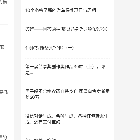
的猫
10个必需了解的汽车保养项目与周期
答辩——回答两种“钱财乃身外之物”的含义
柔软
仲师“对照条文”举隅（一）
第一届兰亭奖创作奖作品30幅（上），都
是...
男子喝不合格农药自杀身亡 家属向售卖者索
可是我
赔20万
微信对话生成，余额生成，各种红包转账生
成，还有支付宝的...
嗒的