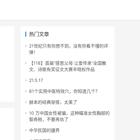
热门文章
21世纪只有你想不到，没有你看不懂的评
弹！
【118】首届“感恩父母 让爱传承”全国散
文、诗歌有奖征文大赛辛晓权作品
21.5.17
81个实用中医特效穴，你知道几个？
赫本的经典穿搭，太美了
10 万中国女性被骗，这种瞄准女性胸部的
智商税，不要再信了
中华民国的疆界