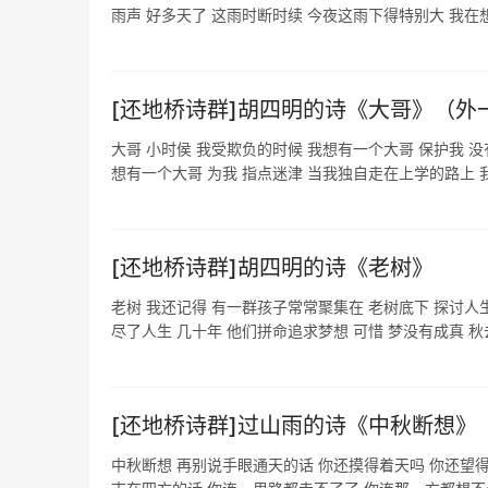
雨声 好多天了 这雨时断时续 今夜这雨下得特别大 我在想 
[还地桥诗群]胡四明的诗《大哥》（外
大哥 小时侯 我受欺负的时候 我想有一个大哥 保护我 没
想有一个大哥 为我 指点迷津 当我独自走在上学的路上 我想
[还地桥诗群]胡四明的诗《老树》
老树 我还记得 有一群孩子常常聚集在 老树底下 探讨人生
尽了人生 几十年 他们拼命追求梦想 可惜 梦没有成真 秋去冬
[还地桥诗群]过山雨的诗《中秋断想》
中秋断想 再别说手眼通天的话 你还摸得着天吗 你还望得