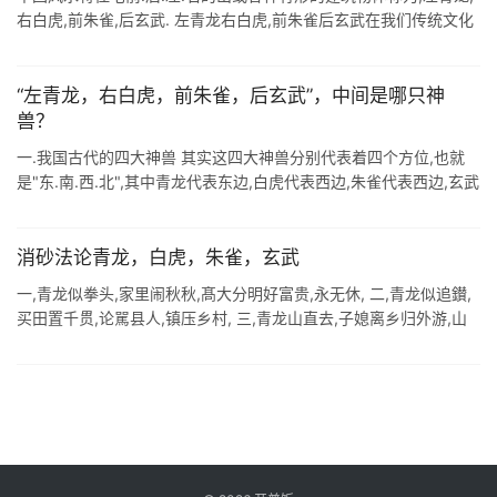
右白虎,前朱雀,后玄武. 左青龙右白虎,前朱雀后玄武在我们传统文化
之中,建筑最好要有倚靠.一般来讲建筑物四周的东西都可算作" ...
“左青龙，右白虎，前朱雀，后玄武”，中间是哪只神
兽？
一.我国古代的四大神兽 其实这四大神兽分别代表着四个方位,也就
是"东.南.西.北",其中青龙代表东边,白虎代表西边,朱雀代表西边,玄武
则代表北边. <三辅黄图>中曾记载 ...
消砂法论青龙，白虎，朱雀，玄武
一,青龙似拳头,家里闹秋秋,髙大分明好富贵,永无休, 二,青龙似追鑚,
买田置千贯,论駡县人,镇压乡村, 三,青龙山直去,子媳离乡归外游,山
来裹去买田土, 四,青龙含白虎,家里财无数,孝顺儿孙好,出文又 ...