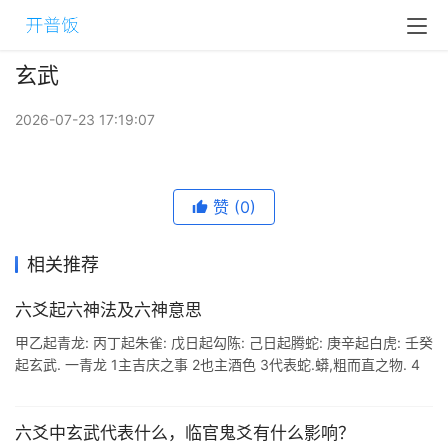
玄武
2026-07-23 17:19:07
赞
(0)
相关推荐
六爻起六神法及六神意思
甲乙起青龙: 丙丁起朱雀: 戊日起勾陈: 己日起腾蛇: 庚辛起白虎: 壬癸
起玄武. 一青龙 1主吉庆之事 2也主酒色 3代表蛇.蟒,粗而直之物. 4
风水上代表河.水.树. 性格上主为人耿直.正义.光明 ...
六爻中玄武代表什么，临官鬼爻有什么影响？