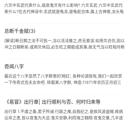
六爻中玄武代表什么,临官鬼爻有什么影响? 六爻玄武 六爻中玄武代
表什么?在古代神话中,玄武就是龟龙,是龟蛇合体,属上古神兽,龙头龟
体,皮肤黑红色,身上面长甲,相传是塍蛇与灵龟相爱而生下.六爻中六
神的效 ...
总断千金赋(3)
[解读]断日期之法不可执一,当以活法推之,庶无差误.如用爻合住,因以
冲之日期断矣.或用爻休囚,必生旺之期能成其事,故无气当以旺相月断
之.如用爻旺相不动,则以冲动月日断之.如用爻有气发动,则以合日断
之. ...
奇闻八字
最近这个八字显然了八字群里的'网红', 各种论调皆有,我们一起欣赏
一下传奇式克夫女命吧. 转载某八字群, 坤造:(1971年农历正月初三
亥时生人) 庚己甲乙 戌丑寅 ...
《易冒》出行章| 出行顺利与否、何时归来等
出行章 1.不虞之备,君子所诫:行路之难,自我纪之.是故风波盗贼.疾病
讼非之患,皆以官鬼为大忌.鬼爻安静,利四海之翱翔:官鬼交重,几半途
之颠蹶. 小生释评:占问出行,以官鬼为忌. 2.武鬼发而忧盗贼, ...