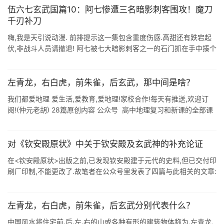
伍六七玄武国篇10：阿七惨遭三名暗影刺客围攻！魔刀
千刃补刀
嗨,我是天引说动漫. 前排提示这一集包含重度伤感.高甜还有跌宕起
伏,非战斗人员请撤退! 阿七被七大暗影刺客之一的石门抓在手中揍个
半死毫无还手之力,还被吐槽变弱了,梅花十三这时也赶到,但是紧接着
红七大暗 ...
左青龙，右白虎，前朱雀，后玄武，那中间是啥？
我们都爱地理 爱生活,爱教育,爱地理!家校合作!每天有推送,欢迎订
阅!(仲元老胡) 28篇原创内容 公众号 高中地理复习和新课的全部课
件在这里,请使用! 我们在观看影视作品的时候会经常看到,很多小流
...
对《钦安殿原状》中关于钦安殿及玄武神的补充论证
在<钦安殿原状>出版之前,已发现钦安殿建于元代的史料,但已交付印
刷厂印制,不能更改了.故笔者在公众号里发表了四篇与此相关的文章:
<紫禁城里的玄武天神与始祖黄帝><是谁建了 ...
左青龙，右白虎，前朱雀，后玄武分别代表什么？
中国风水将住宅前.后.左.右的山或各种有形的建筑物体称为,左青龙,