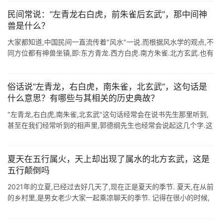
民间常说：“左青龙右白虎，前朱雀后玄武”，那中间神
兽是什么？
大家都知道,中国民间一直流传着"风水"一说.而根据风水学的观点,不
同方位都有神兽坐镇,即:东方青龙.西方白虎.南方朱雀.北方玄武.也有
人将其简称为"左青龙.右白虎.前朱雀 ...
俗话说“左青龙，右白虎，南朱雀，北玄武”，这句话是
什么意思？有哪些与其相关的历史典故？
"左青龙,右白虎,南朱雀,北玄武"这句话经常会在说书先生那里听到,
甚至在我们经常听到的相声里,郭德纲先生也经常会说起这几个字.这
几个字每次随口而出,总会让人有一种威风八面的感觉.还 ...
夏天在五行属火，天上却出现了属水的北方玄武，这是
五行颠倒吗
2021年的立夏,已经过去好几天了,现在正是夏天的季节. 夏天,在从前
的乡村里,是男女老少大家一起乘凉聊天的季节. 记得在很小的时候,
一吃过晚饭,大人们就会把竹榻搬到门前的场地上,我们小孩子就躺在
凉凉 ...