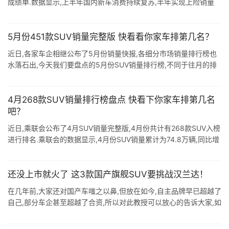
成绩单.数据显示,上半年国内新车消费持续复苏,半年实现上险销量
1055.1万辆,累计同比增长了32.79%.其中中国品牌新车销量3 ...
5月份451款SUV销量完整版 快看看你家车排第几名？
近日,各家车企相继公布了5月份销量快报,各细分市场销量排行榜也
水落石出,今天我们要盘点的5月份SUV销量排行榜,不同于往月的排
行榜,这次排行榜主要是基于新车交强险购买数统计而来,不同于乘联
会的销量数据 ...
4月268款SUV销量排行榜盘点 快看下你家车排第几名
吧？
近日,乘联会公布了4月SUV销量完整版,4月份共计有268款SUV入榜
进行排名.乘联会的数据显示,4月份SUV销量累计为74.8万辆,同比增
长13.0%,环比3月份,则小幅下滑4.0%. 整体看4月排 ...
还没上市就火了 这3款国产旗舰SUV要挑战汉兰达！
在几年前,大家还对国产车嗤之以鼻,但放在如今,自主品牌早已超越了
自己,部分车企甚至超越了合资,所以对此教授可以放心的告诉大家,如
今的国产车可以买但也得看品牌.近年来,自主品牌随着汽车技术的进
步纷纷向高 ...