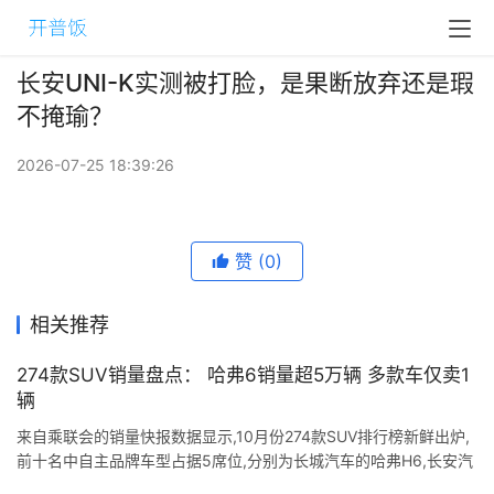
长安UNI-K实测被打脸，是果断放弃还是瑕
不掩瑜？
2026-07-25 18:39:26
赞
(0)
相关推荐
274款SUV销量盘点： 哈弗6销量超5万辆 多款车仅卖1
辆
来自乘联会的销量快报数据显示,10月份274款SUV排行榜新鲜出炉,
前十名中自主品牌车型占据5席位,分别为长城汽车的哈弗H6,长安汽
车的CS75,吉利汽车的博越,长城汽车的哈弗M6,奇瑞汽车的瑞虎8,