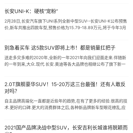
...
长安UNI-K：硬核“宠粉”
2月28日,长安汽车旗下UNI系列全新中型SUV--长安UNI-K公布预售
价,新车共推出四款车型,预售价格为15.79-18.89万元,将于今年3月
正式上市. 18万的价格或许有压力 长安UNI-K定 ...
别急着买车 这5款SUV即将上市！都是销量扛把子
送走多灾多难的2020年,全新的一年2021年向我们迎面走来.伴随新
的一年到来,大众.现代.长安.奥迪等各大品牌也相继公布了旗下新一
年的新车计划,这意味着在新的一年将会有一大批新车与我们见面.
而 ...
2.0T旗舰豪华SUV！15-20万这三台最强！还有人敢反
对吗？
自主品牌高端化一直都是近些年的趋势,在有了更多的经验.很高的技
术.更好的口碑.更大的消费群体之后,各种新品牌新车型眼花缭乱,应
接不暇. 在上海车展,很多新车陆续亮相上市,我们选取了三款车型进
行对比,W ...
2021国产品牌决战中型SUV，长安吉利长城谁将脱颖而