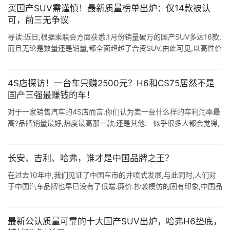
买国产SUV需谨慎！最新质量榜单出炉：仅14款被认
可，前三无争议
导读:近日,根据乘联会方面获悉,1月份销量破万的国产SUV多达16款,
而且无论是数量还是销量,都全面超越了合资SUV,由此可见,以高性价
比著称的国产SUV,已经得到了大多数消费者的认可.结合榜单来看,
...
4S店探访！一台车只赚2500元？H6和CS75居然不是
国产三强最赚钱的车！
对于一家销售汽车的4S店而言,你们认为卖一台什么样的车利润率最
高?品牌销量最好,热度最高那一款,还是其他. 似乎很多人都会觉得,
能够走量的车型必然是最挣钱的.不过现实真的如此吗? 为了探究这
一 ...
长安、吉利、哈弗，谁才是中国品牌之王？
在过去10年中,我们见证了中国车市的井喷式发展,与此同时,人们对
于中国汽车品牌也早已没有了低端.廉价.抄袭模仿的固有印象,中国品
牌的市场占有率也在不断攀升,上半年甚至达到了37.9%,远超德系和
日系. ...
最新公认质量可靠的十大国产SUV出炉，哈弗H6垫底，