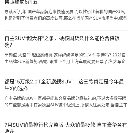
博越瑞虎8前五
导读:近几年,国产车品牌迎来快速发展,而以性价比著称的国产SUV,
也是得到了消费者们的高度认可,那么在当前国产SUV市场当中,哪些
车型的质量最为可靠呢?根据最新国产SUV新车质量榜单来看,公认质
量比较 ...
自主SUV“超大杯”之争，硬核国货凭什么能抢合资饭
碗？
高颜值 大空间 越级高级感 这样统统满足的SUV 你期待吗? 2021自
主品牌SUV新趋势:高端. 眼看下个月上海车展就要开幕了,各大车企
也已经"蓄谋已久",纷纷准备好了今年第一桌 ...
都是15万级2.0T全新旗舰SUV！ 这三款肯定是今年最
牛X的选择
自主品牌的SUV一直都是能和合资品牌分庭抗礼的,不过大多数亮眼
的车型都是集中在紧凑型SUV这个级别上.所谓人往高处走,当自主车
企积累了更多的经验.很高的技术.更好的口碑,不满足于现有的表现之
后,推出更 ...
7月SUV销量排行榜完整版 大众销量疲软 自主豪华各有
收获