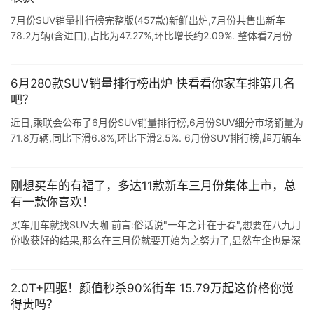
7月份SUV销量排行榜完整版(457款)新鲜出炉,7月份共售出新车
78.2万辆(含进口),占比为47.27%,环比增长约2.09%. 整体看7月份
SUV销量排行榜,超2万辆SUV仅有3款车型,分别是哈 ...
6月280款SUV销量排行榜出炉 快看看你家车排第几名
吧？
近日,乘联会公布了6月份SUV销量排行榜,6月份SUV细分市场销量为
71.8万辆,同比下滑6.8%,环比下滑2.5%. 6月份SUV排行榜,超万辆车
型仅有17款SUV,超2万辆车型也是排行榜前三名车型 ...
刚想买车的有福了，多达11款新车三月份集体上市，总
有一款你喜欢！
买车用车就找SUV大咖 前言:俗话说"一年之计在于春",想要在八九月
份收获好的结果,那么在三月份就要开始为之努力了,显然车企也是深
谙这个道理.春节刚过完不久,三月份就有一大波新车扎 ...
2.0T+四驱！颜值秒杀90%街车 15.79万起这价格你觉
得贵吗？