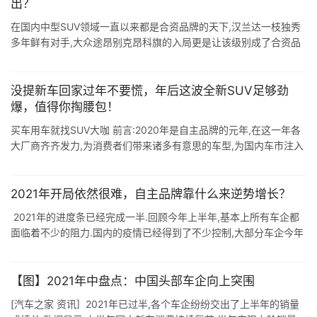
出？
在国内中型SUV领域一直以来都是合资品牌的天下,汉兰达一枝独秀
多年鲜有对手,大众途昂别克昂科旗的入局更是让该级别成了合资品
牌的天下.但是近两年国产品牌的车型并未放弃对该级别车型的冲击,
从广汽传祺GS8 ...
没提新车回家过年不要慌，年后这波全新SUV足够劲
爆，值得你掏腰包！
买车用车就找SUV大咖 前言:2020年是自主品牌的元年,在这一年各
大厂商齐齐发力,为消费者们带来诸多有意思的车型,为国内车市注入
了不少活力.而到了2021年,自主品牌们推新车的力度依然未减,在春
节来 ...
2021年开局依然很难，自主品牌靠什么来逆势增长？
‍‍ 2021年的进度条已经完成一半.回顾今年上半年,基本上所有车企都
面临着不少的阻力.国内的疫情已经得到了不少控制,大部分车企今年
上半年的销量相比去年同期呈现出了不少的同比增长. 不过,随着
&quo ...
【图】2021年中盘点：中国头部车企向上突围
[汽车之家 资讯] 2021年已过半,各个车企纷纷交出了上半年的销量