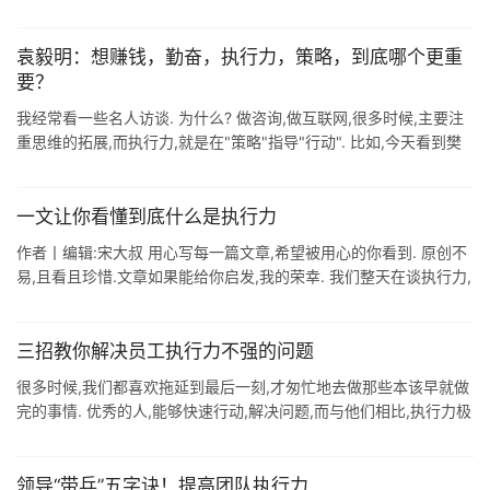
个更重要? 作为一个LED灯珠营销推广和传播的选型顾问,袁毅明也
在每天 ...
袁毅明：想赚钱，勤奋，执行力，策略，到底哪个更重
要？
我经常看一些名人访谈. 为什么? 做咨询,做互联网,很多时候,主要注
重思维的拓展,而执行力,就是在"策略"指导"行动". 比如,今天看到樊
登说为什么你会成为今天 ...
一文让你看懂到底什么是执行力
作者丨编辑:宋大叔 用心写每一篇文章,希望被用心的你看到. 原创不
易,且看且珍惜.文章如果能给你启发,我的荣幸. 我们整天在谈执行力,
但是没有一个人能把执行力说的很透彻. 这些虚的东西,在别人口中有
一 ...
三招教你解决员工执行力不强的问题
很多时候,我们都喜欢拖延到最后一刻,才匆忙地去做那些本该早就做
完的事情. 优秀的人,能够快速行动,解决问题,而与他们相比,执行力极
差却让很多人成了资深的拖延症患者. 所谓执行力,就是能够把计划付
诸行动 ...
领导“带兵”五字诀！提高团队执行力