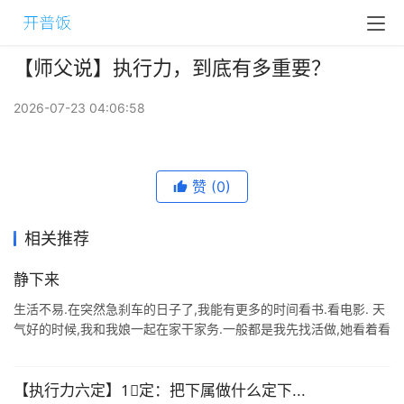
【师父说】执行力，到底有多重要？
2026-07-23 04:06:58
赞
(0)
相关推荐
静下来
生活不易.在突然急刹车的日子了,我能有更多的时间看书.看电影. 天
气好的时候,我和我娘一起在家干家务.一般都是我先找活做,她看着看
着会帮忙,帮着帮着,她就是主力了.从卧室的床底.大衣橱,到阳台的边
边角 ...
【执行力六定】1⃣️定：把下属做什么定下...