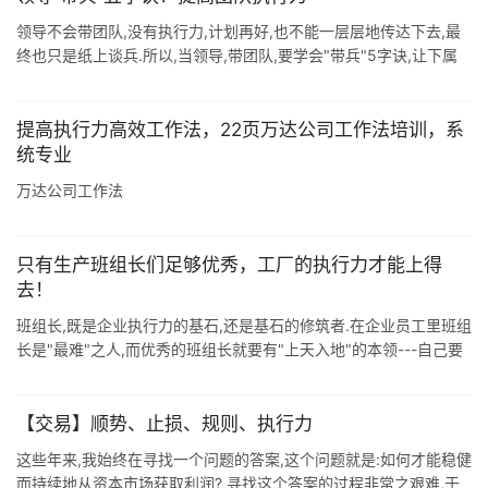
领导不会带团队,没有执行力,计划再好,也不能一层层地传达下去,最
终也只是纸上谈兵.所以,当领导,带团队,要学会"带兵"5字诀,让下属
言听计从,提高团队执行力. 第一字:立 1.立制 ...
提高执行力高效工作法，22页万达公司工作法培训，系
统专业
万达公司工作法
只有生产班组长们足够优秀，工厂的执行力才能上得
去！
班组长,既是企业执行力的基石,还是基石的修筑者.在企业员工里班组
长是"最难"之人,而优秀的班组长就要有"上天入地"的本领---自己要
做得好.领导要看得上.兄弟姐 ...
【交易】顺势、止损、规则、执行力
这些年来,我始终在寻找一个问题的答案,这个问题就是:如何才能稳健
而持续地从资本市场获取利润? 寻找这个答案的过程非常之艰难,于