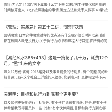
[执行力六定] 1⃣️定:把下属做什么定下来 2⃣️核:把工作量化和所用的
时间核算出来 3⃣️分:按照确定的事情,确定方法和效率来做事 4⃣️果:按
每天,每周,每月,每年时间节点,交付结果,进行日清 ...
《管理：实务篇》第五十三讲：“营销”决策
营销决策 日本这种决策过程的优点还有什么呢? 很长时间以来,我们
都在谈国人缺乏执行力,关于执行力的书和课程大行其道,把所有的问
题都推给了在执行的人的身上,这显然有推卸责任的嫌疑,然后又有人
说,其实执行 ...
【易经风水365+493】这是一篇花了几十万，耗费12个
月，“熬”出来的文章
进入12月份,咨询 2018运势以及事业前景的特别多, 有个问题,问的比
较普遍: 现在这个社会上浮躁的人很多, 您到底用什么绝招坚持下来
的??? 又被问到"绝招"了 已经写过好几次 ...
袁毅明：目标和执行力到底哪个更重要？
以及如何更好地进行目标管理. 有小伙伴说很有收获. 但是,也有小伙
伴希望我写得更具体一些. 比如:有小伙伴问我,目标和执行力到底哪