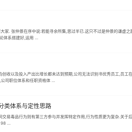
大家. 张仲景在序中说:若能寻余所集,思过半已.这只不过是仲景的谦虚之
系搭建好,运用 ...
均创收以及投入产出比增长都未达到预期,公司无法识别书优秀员工,员工
公司职位体系和任职资格体 ...
分类体系与定性思路
间交易毒品行为则有第三方参与并发挥特定作用,行为性质更为复杂.关于
 ...