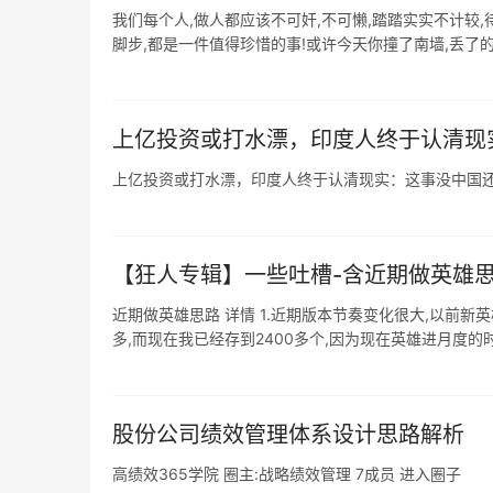
我们每个人,做人都应该不可奸,不可懒,踏踏实实不计较
脚步,都是一件值得珍惜的事!或许今天你撞了南墙,丢了的自
上亿投资或打水漂，印度人终于认清现
上亿投资或打水漂，印度人终于认清现实：这事没中国
【狂人专辑】一些吐槽-含近期做英雄
近期做英雄思路 详情 1.近期版本节奏变化很大,以前新
多,而现在我已经存到2400多个,因为现在英雄进月度的时间
股份公司绩效管理体系设计思路解析
高绩效365学院 圈主:战略绩效管理 7成员 进入圈子