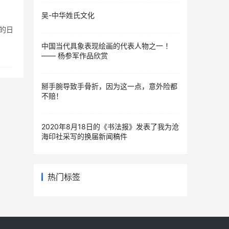
吴-中华姓氏文化
者的日
中国当代具象表现绘画的代表人物之一 ！
—— 杨参军作品欣赏
掰手腕导致手骨折，因为这一点，意外险都
不赔！
2020年8月18日的《书法报》发表了我为沧
海印社采写的换届新闻​稿件
热门标签