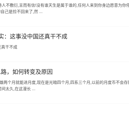
,待人不敷衍,言而有信!没有谁天生是属于谁的,任何人来到你身边愿意为你
己是捡不回来了,然 ...
实：这事没中国还真干不成
还真干不成
思路，如何转变及原因
英雄两个月就能进月度,现在是光暗四个月,四系三个月,以前的月度币不会存
太久,在这漫长 ...