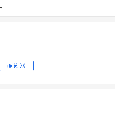
荐
赞
(0)