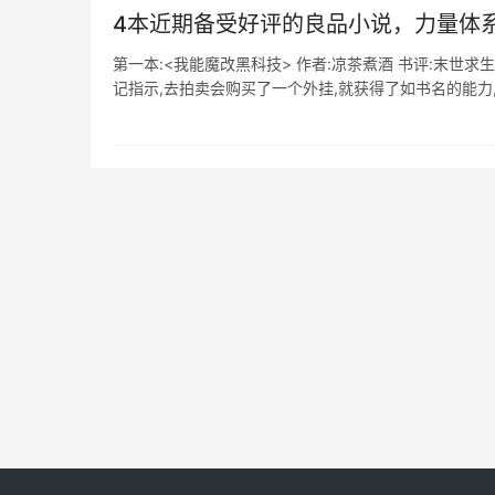
4本近期备受好评的良品小说，力量体
第一本:<我能魔改黑科技> 作者:凉茶煮酒 书评:末世
记指示,去拍卖会购买了一个外挂,就获得了如书名的能力,具体