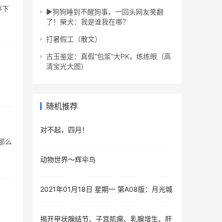
停下
▶️狗狗睡到不醒狗事，一回头网友笑翻
了！柴犬：我是谁我在哪？
打暑假工（散文）
古玉鉴定：真假“包浆”大PK，练练眼（高
清宝光大图）
随机推荐
对不起，四月！
那么
动物世界～辉伞鸟
2021年01月18日 星期一 第A08版：月光城
​揭开甲状腺结节、子宫肌瘤、乳腺增生、肝