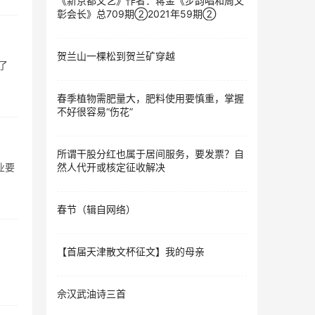
《新京都文艺》作者：蒋金《步韵唱和周文
彰会长》总709期②2021年59期②
贺兰山一棵松到贺兰矿穿越
了
春季植物需肥量大，肥料使用要慎重，掌握
不好很容易“伤花”
所谓干股分红也属于居间服务，要发票？自
业要
然人代开或核定征收解决
春节（辑自网络）
【首届天津散文杯征文】我的母亲
佘汉武油诗三首