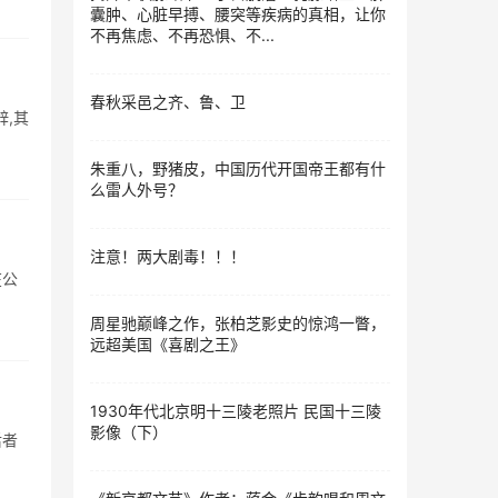
囊肿、心脏早搏、腰突等疾病的真相，让你
不再焦虑、不再恐惧、不...
春秋采邑之齐、鲁、卫
辞,其
朱重八，野猪皮，中国历代开国帝王都有什
么雷人外号？
注意！两大剧毒！！！
在公
周星驰巅峰之作，张柏芝影史的惊鸿一瞥，
远超美国《喜剧之王》
1930年代北京明十三陵老照片 民国十三陵
影像（下）
后者