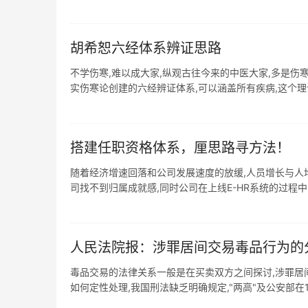
胡希恕六经体系辨证思路
不学伤寒,难以成大家,纵观古往今来的中医大家,多是伤寒
实伤寒论创建的六经辨证体系,可以涵盖所有疾病,这个理论体
搭建任职资格体系，厘思路寻方法！
随着经济增速回落和公司发展速度的放缓,人员增长与人
司找不到归属成就感,同时公司在上线E-HR系统的过程中,
人民法院报：涉罪居间交易毒品行为的
毒品交易的法律关系一般是在买卖双方之间探讨,涉罪居
如何定性处理,我国刑法缺乏明确规定,"两高"及公安部在198