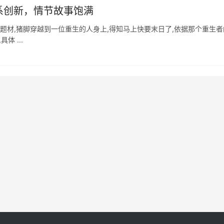
系创新，情节故事饱满
求生题材,猪脚穿越到一位重生的人身上,得知马上快要末日了,依据那个重生
 ...