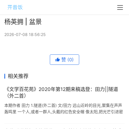
杨英拥 | 盆景
2026-07-08 18:56:25
赞
(0)
相关推荐
《文学百花苑》2020年第12期来稿选登：田力||隧道
（外二首）
本期作者 田力 1.隧道(外二首) 文/田力 远山近岭的目光,聚集在声声
轰鸣里 一个人,或者一群人,头戴的红色安全帽 像太阳,把光芒引进密
不透风的黑暗中 因此黑色就被点燃 声音似呐喊.穿透大山胸膛的时
...