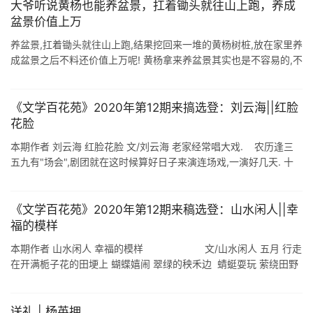
大爷听说黄杨也能养盆景，扛着锄头就往山上跑，养成
盆景价值上万
养盆景,扛着锄头就往山上跑,结果挖回来一堆的黄杨树桩,放在家里养
成盆景之后不料还价值上万呢! 黄杨拿来养盆景其实也是不容易的,不
过看来大爷是真的爱养花啊,这么难养都能养的这么好,也真是够不容
易的,你们 ...
《文学百花苑》2020年第12期来搞选登：刘云海||红脸
花脸
本期作者 刘云海 红脸花脸 文/刘云海 老家经常唱大戏. 农历逢三
五九有"场会",剧团就在这时候算好日子来演连场戏,一演好几天. 十
里八村来看戏的人很多,若碰上庙会就更热闹, ...
《文学百花苑》2020年第12期来稿选登：山水闲人||幸
福的模样
本期作者 山水闲人 幸福的模样 文/山水闲人 五月 行走
在开满栀子花的田埂上 蝴蝶嬉闹 翠绿的秧禾边 蜻蜓耍玩 萦绕田野
的馨香 葱郁的树林里 鸟儿在欢唱 我 ...
送礼 | 杨英拥