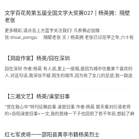
大学 ...
文学百花苑第五届全国文学大奖赛027 | 杨英拥：隔壁
老张
更多精彩,请点击上方蓝字关注我们! 凡参赛必加微
信:shuai_pengju 隔壁老张 文 / 杨英拥 老张已过花甲之年,六十有
二,175左右的个子,皮肤略显的有点黑,腰板挺硬朗,走起路来一点 ...
【洞庭作家】杨英/囧在深圳
囧在深圳 作者:杨英 有人说,爱上一座城,是因为城中住着某个喜欢的
人.对这句话,我深信不疑.陌生的城市,因为有了女儿的足迹,我一路追
寻.从武汉到上海再到深圳,女儿辗转了三个城市,我这个乡巴佬也跟着
去了 ...
【三湘文艺】杨英/澡堂旧事
"党在我心中"特刊征稿启事 澡堂旧事 作者:杨英 那天看刘衍清老师
的<岳阳澡堂旧事>一文,我的思绪一下子也回到了若干年前,想起了麻
纺厂的澡堂. 父亲原在邮电局工作,19 ...
红七军虎将一一邵阳县黄亭市籍杨英烈士