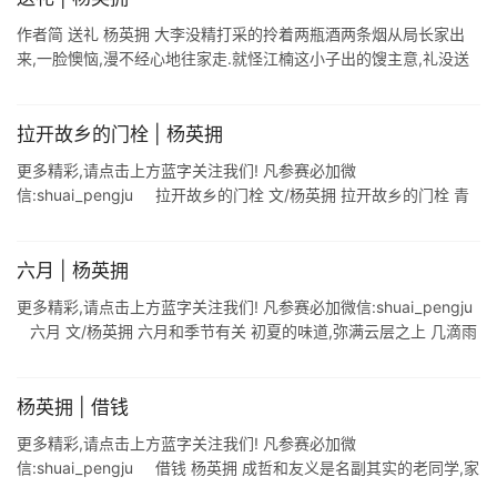
作者简 送礼 杨英拥 大李没精打采的拎着两瓶酒两条烟从局长家出
来,一脸懊恼,漫不经心地往家走.就怪江楠这小子出的馊主意,礼没送
出还挨局长一顿好批.本来还抱有一线希望把这个老"妇(副)科&qu ...
拉开故乡的门栓 | 杨英拥
更多精彩,请点击上方蓝字关注我们! 凡参赛必加微
信:shuai_pengju 拉开故乡的门栓 文/杨英拥 拉开故乡的门栓 青
绿的禾苗伸进天空 摘下几片露珠 滴落田硬上的脚印 泥土湿润了草尖
牵 ...
六月 | 杨英拥
更多精彩,请点击上方蓝字关注我们! 凡参赛必加微信:shuai_pengju
六月 文/杨英拥 六月和季节有关 初夏的味道,弥满云层之上 几滴雨
落下,田里 蚯蚓拱破泥土 风中摇曳昆虫的脚步 头 ...
杨英拥 | 借钱
更多精彩,请点击上方蓝字关注我们! 凡参赛必加微
信:shuai_pengju 借钱 杨英拥 成哲和友义是名副其实的老同学,家
住一条巷子.从上幼儿园到高中毕业,都是在一个班,初中还坐一位,上