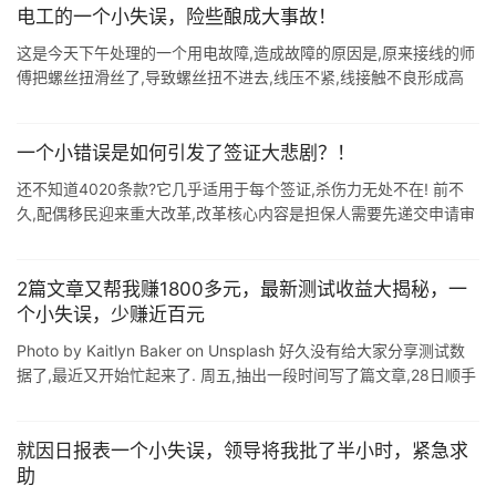
电工的一个小失误，险些酿成大事故！
这是今天下午处理的一个用电故障,造成故障的原因是,原来接线的师
傅把螺丝扭滑丝了,导致螺丝扭不进去,线压不紧,线接触不良形成高
温,把线皮熔化导致短路,幸亏发现及时,没有引起更大的事故. 如图所
示1 如图 ...
一个小错误是如何引发了签证大悲剧？！
还不知道4020条款?它几乎适用于每个签证,杀伤力无处不在! 前不
久,配偶移民迎来重大改革,改革核心内容是担保人需要先递交申请审
核担保资格,并且必须在担保获批后,申请人才能递交签证申请.改革随
时可能生 ...
2篇文章又帮我赚1800多元，最新测试收益大揭秘，一
个小失误，少赚近百元
Photo by Kaitlyn Baker on Unsplash 好久没有给大家分享测试数
据了,最近又开始忙起来了. 周五,抽出一段时间写了篇文章,28日顺手
又往另外一个平台发了一篇"几 ...
就因日报表一个小失误，领导将我批了半小时，紧急求
助