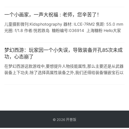
一个小画家，一声大祝福 : 老师，您辛苦了！
儿童摄影微刊:Kidsphotography 器材: ILCE-7RM2 焦距: 55.0 mm
光圈: f/1.8 作者:恍若跌岛 糖粉编号:036914 上海糖粉 Hello大家
好,我是小言宝 ...
梦幻西游：玩家因一个小失误，导致装备开孔85次未成
功，心态崩了
在梦幻西游这款游戏中,要想提升人物技能属性,那么主要还是从武器
装备上下功夫.除了选择高属性装备之外,我们还得给装备镶嵌宝石以
及符石.而镶嵌符石就比较复杂,需要对装备进行开孔,而装备开孔又讲
究系统几率, ...
©
2026
开普饭