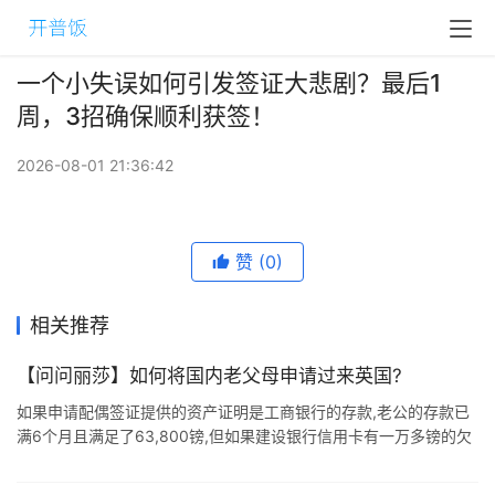
一个小失误如何引发签证大悲剧？最后1
周，3招确保顺利获签！
2026-08-01 21:36:42
赞
(0)
相关推荐
【问问丽莎】如何将国内老父母申请过来英国?
如果申请配偶签证提供的资产证明是工商银行的存款,老公的存款已
满6个月且满足了63,800镑,但如果建设银行信用卡有一万多镑的欠
款未还,会有什么影响吗? 莎粉 丽莎律师行 一般负债是不影响移民局
判断您的 ...