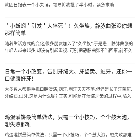
就因日报表一个小失误，领导将我批了半小时，紧急求助
＇小蚯蚓＇引发＇大猝死＇！久坐族，静脉曲张没你想
那样简单
随着生活方式的变化,很多朋友加入了"久坐族",于是患上静脉曲张的
年轻人越来越多,却没有引起重视. 可别把静脉曲张不当回事,前不久
有一位阿姨出门买菜,小腿静脉曲张破裂大出血,血迹随着 ...
日常一个小改变，告别牙缝大、牙齿黄、蛀牙，还你一
口健康好牙！
大多数人都很重视口腔清洁,刷牙.剔牙天天不落,但还是长了牙菌斑.
牙结石.蛀牙,这是为什么呢? 其实,可能是在清洁牙齿的过程中,陷入
了这六个误区! 0 1 " 刷牙时间太短或次数太少 刷牙时间 ...
鸡蛋灌饼最简单做法，只需一个小技巧，个个鼓大泡，
想失败都难
鸡蛋灌饼最简单做法，只需一个小技巧，个个鼓大泡，想失败都难