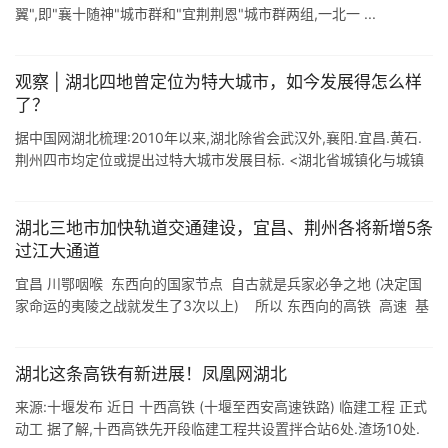
翼",即"襄十随神"城市群和"宜荆荆恩"城市群两组,一北一 ...
观察 | 湖北四地曾定位为特大城市，如今发展得怎么样
了？
据中国网湖北梳理:2010年以来,湖北除省会武汉外,襄阳.宜昌.黄石.
荆州四市均定位或提出过特大城市发展目标. <湖北省城镇化与城镇
发展战略规划(2010-2030)>对襄阳的定位:省域副 ...
湖北三地市加快轨道交通建设，宜昌、荆州各将新增5条
过江大通道
宜昌 川鄂咽喉 东西向的国家节点 自古就是兵家必争之地 (决定国
家命运的夷陵之战就发生了3次以上) 所以 东西向的高铁 高速 基
本必过宜昌.同时,宜昌是国家地理1-2级阶梯分界线和长江水 ...
湖北这条高铁有新进展！凤凰网湖北
来源:十堰发布 近日 十西高铁 (十堰至西安高速铁路) 临建工程 正式
动工 据了解,十西高铁先开段临建工程共设置拌合站6处.渣场10处.