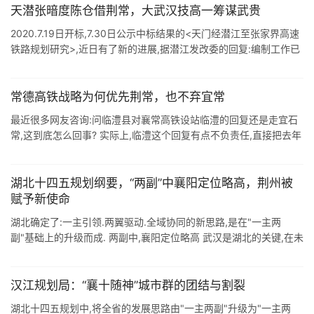
天潜张暗度陈仓借荆常，大武汉技高一筹谋武贵
2020.7.19日开标,7.30日公示中标结果的<天门经潜江至张家界高速
铁路规划研究>,近日有了新的进展,据潜江发改委的回复:编制工作已
进入尾声,全力争取天门经潜江至张家界高铁整体规划方 ...
常德高铁战略为何优先荆常，也不弃宜常
最近很多网友咨询:问临澧县对襄常高铁设站临澧的回复还是走宜石
常,这到底怎么回事? 实际上,临澧这个回复有点不负责任,直接把去年
的回复拿过来复制.粘贴,一字不改.从官场风险上来说,它没有问题,宜
石常方案 ...
湖北十四五规划纲要，“两副”中襄阳定位略高，荆州被
赋予新使命
湖北确定了:一主引领.两翼驱动.全域协同的新思路,是在"一主两
副"基础上的升级而成. 两副中,襄阳定位略高 武汉是湖北的关键,在未
来湖北将继续支持武汉做大做强.支持武汉加快建设国家 ...
汉江规划局：“襄十随神”城市群的团结与割裂
湖北十四五规划中,将全省的发展思路由"一主两副"升级为"一主两