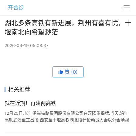
湖北多条高铁有新进展，荆州有喜有忧，十
堰南北向希望渺茫
2026-06-19 05:08:37
赞
(0)
相关推荐
就在近期！再建两高铁
12月20日,长江沿岸铁路集团股份有限公司在汉隆重揭牌.当天,沿江
高铁武汉至宜昌段.西安至十堰高铁湖北段建设动员大会以分会场视
频方式举行. 长铁集团的成立,沿江高铁汉宜段.西十高铁湖北段的全
面建设,不 ...