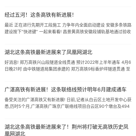
临时材料厂1处.施工便道约59公里.临时电力线路约56公里.给水 ...
经过五河！这条高铁有新进展！
最近 正在进行先期开工段施工 力争年内全面启动建设 安徽多条铁路
建设按下"快进键" 一起来看看! 昌景黄高铁安徽段铺轨基地通过验收
近日,昌景黄高铁安徽段黄山铺轨基地顺利通过中国铁 ...
湖北这条高铁最新进展来了凤凰网湖北
好消息! 郑万高铁兴山段隧道全线贯通 预计2022年上半年通车 4月6
日晚21时 由中铁隧道局集团承建的 郑万高铁9标香炉坪隧道贯通 至
此 郑万高铁湖北兴山段 实现所有隧道全线贯通 郑万高铁湖北段是
...
广湛高铁有新进展！这条联络线预计明年6月建成通车
备受关注的广湛高铁又有新进展! 日前,记者从白云区土地开发中心获
悉,历时5个月,广湛高铁广珠京广联络线项目白云区90个墩台及494
个施工桩位用地已全部移交,全面保障了施工作业面,创下了白云区铁
路项目最 ...
湖北这条高铁最新进展来了！荆州将打破无高铁历史凤
凰网湖北