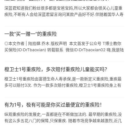
深蓝君知道我们粉丝很多都是宝爸宝妈,所以大家都会很关心儿童重
疾险,不断有人会给深蓝君留言询问某款产品好不好.伴随着国华人寿
儿童长期重疾险.太平洋保险少儿超能宝2.0版的上市,我们对之前儿
童消费型重疾险 ...
一款“买一赠一”的重疾险
◎本文作者 | 陆拾肆.乔木 版权声明 本文首发于公众号 T博士教你
买保险(ID:DrTbaoxian) 转载联系 微信ID:DrTbaoxian02 嗨,我是陆
拾肆,最近沉迷于研究新规重疾险. ...
橙卫士1号重疾险，多次赔付重疾险儿童能买吗？
橙卫士1号重疾险由富德生命人寿承保,是一款新定义重疾险,重疾最
多可以赔付3次. 作为一款多次赔付重疾险,橙卫士1号重疾险身上有
哪些看点值得关注,多次赔付重疾险儿童能买吗? 那么今天奶爸将通
过以下几点来 ...
有为1号，极有可能是你买过最便宜的重疾险！
纵观重疾险的发展史,一直都是在不断做加法的. 最早期的重疾险,没
有这么多五花八门的保障,只保重疾. 随着市场竞争越来越激烈,近几
年重疾险产品开始拓展保障内容,增加了重疾额外赔付,中轻症,二次防