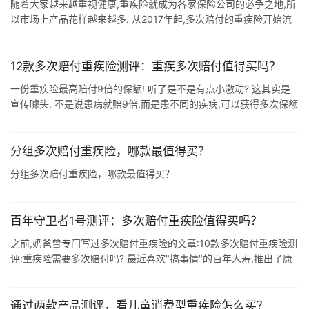
随着大家越来越重视健康,重疾险就成为各家保险公司的必争之地,所
以市场上产品花样越来越多. 从2017年起,多次赔付的重疾险开始流
行起来,越来越多终身重疾险采用多次赔付的设计.近期又密集有五款
新产品上市 ...
12款多次赔付重疾险测评：重疾多次赔付值得买吗？
一份重疾险最高赔付9倍的保额! 听了是不是有点小激动? 这其实是
宣传噱头. 不是说患病就赔9倍,而是患不同的疾病,可以获得多次保额
赔付.但现实中,患9次不同的疾病,概率是非常低的. 重疾多次赔付,是
最 ...
分组多次赔付重疾险，哪款最值得买？
分组多次赔付重疾险，哪款最值得买？
百年守卫者1号测评：多次赔付重疾险值得买吗？
之前,奶爸曾专门写过多次赔付重疾险的文章:10款多次赔付重疾险测
评:重疾险需要多次赔付吗? 最近喜欢"搞事情"的百年人寿,推出了康
惠保旗舰版.大黄蜂2号两个针对成人和儿童的单次赔付 ...
通过两款产品测评，看儿童消费型重疾险怎么买？