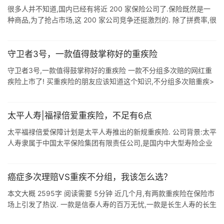
很多人并不知道,国内已经有将近 200 家保险公司了.保险既然是一
种商品,为了抢占市场,这 200 家公司竞争还挺激烈的. 除了拼费率,很
多重疾险还会推出各种产品创新,希望通过满足消费者,达到公司和消
...
守卫者3号，一款值得鼓掌称好的重疾险
守卫者3号,一款值得鼓掌称好的重疾险 一款不分组多次赔的网红重
疾险上市了! 买重疾险的朋友应该知道这个知识,不分组多次赔重疾>
分组多次赔重疾>只赔1次的重疾. 理由是,医疗科技进步,重疾治 ...
太平人寿|福禄倍爱重疾险，不足有6点
太平福禄倍爱保障计划是太平人寿推出的新规重疾险. 公司背景:太平
人寿隶属于中国太平保险集团有限责任公司,是国内中大型寿险企业
之一.公司总部设在上海,注册资本100.3亿元,总资产近6000亿元. 基
本 ...
癌症多次理赔VS重疾不分组，我该怎么选？
本文大概 2595字 阅读需要 5分钟 近几个月,有两款重疾险在保险市
场上引发了热议. 一款是信泰人寿的百万无忧,一款是长生人寿的长生
福. 两款重疾险等待期都是90天,均含有重疾.中症.轻症多次赔付的 ...