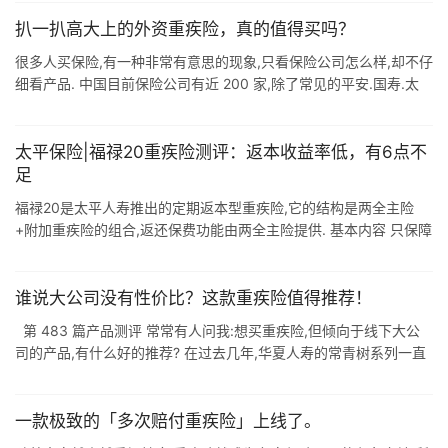
扒一扒高大上的外资重疾险，真的值得买吗？
很多人买保险,有一种非常有意思的现象,只看保险公司怎么样,却不仔
细看产品. 中国目前保险公司有近 200 家,除了常见的平安.国寿.太
平.泰康等,还有很多中外合资(外资)的保险公司. 今天深蓝君就来聊
...
太平保险|福禄20重疾险测评：返本收益率低，有6点不
足
福禄20是太平人寿推出的定期返本型重疾险,它的结构是两全主险
+附加重疾险的组合,返还保费功能由两全主险提供. 基本内容 只保障
至80岁,活到80岁满期返已交保费的1.2倍. 120种重疾单次赔付,给付
...
谁说大公司没有性价比？这款重疾险值得推荐！
‍ ‍ 第 483 篇产品测评 常常有人问我:想买重疾险,但倾向于线下大公
司的产品,有什么好的推荐? 在过去几年,华夏人寿的常青树系列一直
以性价比著称,近日新版的 "常青树特惠版" ...
一款极致的「多次赔付重疾险」上线了。