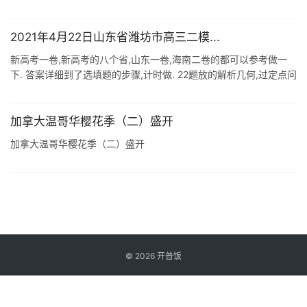
我们想要的生活是怎么样的,最终是否实现都掌握在我们自己的手中,
如果我们能够出 ...
2021年4月22日山东省潍坊市高三二模...
新高考一卷,新高考的八个省,山东一卷,海南二卷的都可以参考做一
下. 答案详细到了选填题的步骤,计时做. 22题放的解析几何,过定点问
题,答案和裹脚布一样.怎么把这个裹脚布变成短袜?先确定定点,再写
过程 ...
加拿大温哥华樱花季（二）盛开
加拿大温哥华樱花季（二）盛开
©
2026
开普饭