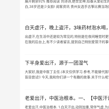
展开剩余92% 推荐阅读 刘诗诗,绝世女神,似春天里初生
白,38岁还是少女脸! 阅客资讯 贵州女选手古筝比赛当场质疑
白天虚汗，晚上盗汗，3味药材泡水喝
出虚汗,在生活中还是较为常见的,特别是在夜间睡觉时更
在我的后台上,有不少读者留言,提到自己特别爱冒汗的事情,
下半身爱出汗，源于一团湿气
大家好,我是中医丁主任.(本文仅供学习.参考,不能替代
盲目尝试!) 今天,我和你们讲一个有趣的故事.关于什么呢?
老爱出汗，中医治根本。一、【中医汗证】
老爱出汗,中医治根本. 1.白天汗出,动则加重,常伴气虚,为自