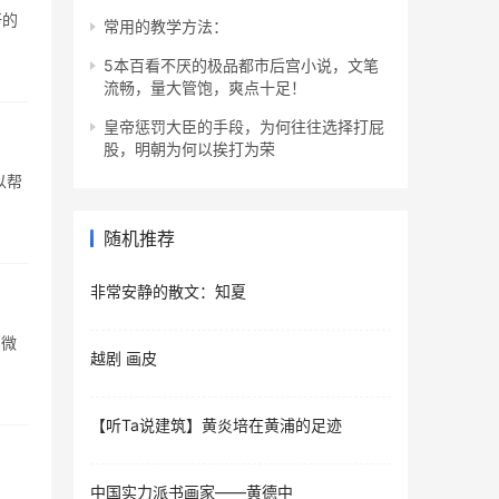
汗的
常用的教学方法：
5本百看不厌的极品都市后宫小说，文笔
流畅，量大管饱，爽点十足！
皇帝惩罚大臣的手段，为何往往选择打屁
股，明朝为何以挨打为荣
以帮
随机推荐
非常安静的散文：知夏
稍微
越剧 画皮
【听Ta说建筑】黄炎培在黄浦的足迹
中国实力派书画家——黄德中