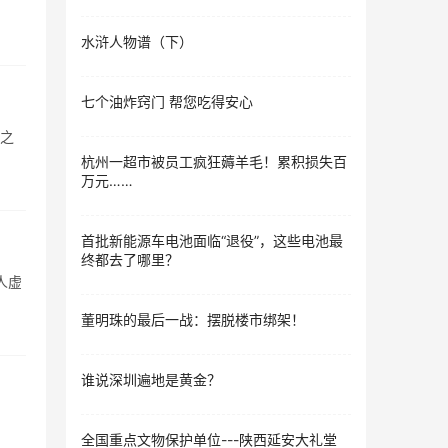
水浒人物谱（下）
七个油炸窍门 帮您吃得安心
有之
杭州一超市被员工疯狂薅羊毛！累积损失百
万元……
首批新能源车电池面临“退役”，这些电池最
终都去了哪里？
人虚
董明珠的最后一战：摆脱楼市绑架！
谁说深圳遍地是黄金？
全国重点文物保护单位---陕西延安大礼堂