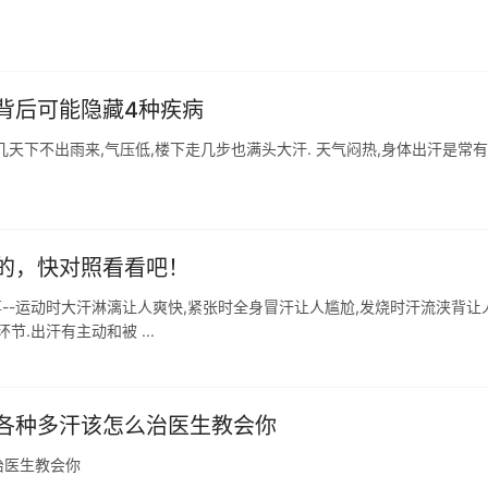
背后可能隐藏4种疾病
这几天下不出雨来,气压低,楼下走几步也满头大汗. 天气闷热,身体出汗是常
的，快对照看看吧！
事--运动时大汗淋漓让人爽快,紧张时全身冒汗让人尴尬,发烧时汗流浃背让
.出汗有主动和被 ...
各种多汗该怎么治医生教会你
治医生教会你