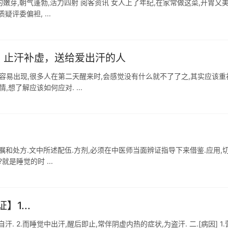
的嫩芽,朝气蓬勃,活力四射 阅客资讯 女人上了年纪,在家常做这菜,开胃又
评委偏袒, ...
，止汗补虚，送给爱出汗的人
容易出现,很多人在第二天醒来时,会感觉没有什么就不了了之,其实应该重
想了解应该如何应对. ...
医嘱和处方.文中所述配伍.方剂,必须在中医师当面辨证指导下来借鉴.应用,
就是睡觉的时 ...
1...
汗. 2.而睡觉中出汗,醒后即止,常伴阴虚内热的症状,为盗汗. 二.[病因] 1.