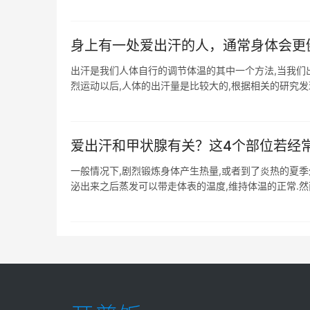
身上有一处爱出汗的人，通常身体会更
出汗是我们人体自行的调节体温的其中一个方法,当我们出
烈运动以后,人体的出汗量是比较大的,根据相关的研究发现,
爱出汗和甲状腺有关？这4个部位若经
一般情况下,剧烈锻炼身体产生热量,或者到了炎热的夏季
泌出来之后蒸发可以带走体表的温度,维持体温的正常.然而,