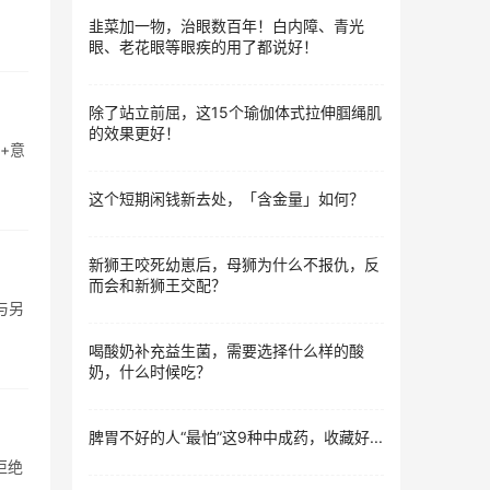
韭菜加一物，治眼数百年！白内障、青光
眼、老花眼等眼疾的用了都说好！
除了站立前屈，这15个瑜伽体式拉伸腘绳肌
的效果更好！
+意
这个短期闲钱新去处，「含金量」如何？
新狮王咬死幼崽后，母狮为什么不报仇，反
而会和新狮王交配？
与另
喝酸奶补充益生菌，需要选择什么样的酸
奶，什么时候吃？
脾胃不好的人“最怕”这9种中成药，收藏好...
拒绝