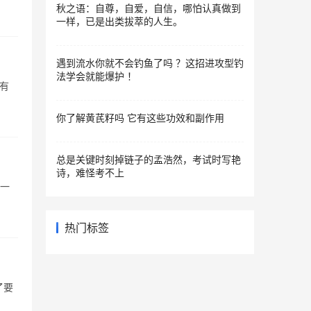
秋之语：自尊，自爱，自信，哪怕认真做到
一样，已是出类拔萃的人生。
遇到流水你就不会钓鱼了吗 ？这招进攻型钓
法学会就能爆护 ！
 有
你了解黄芪籽吗 它有这些功效和副作用
总是关键时刻掉链子的孟浩然，考试时写艳
诗，难怪考不上
得一
热门标签
了要