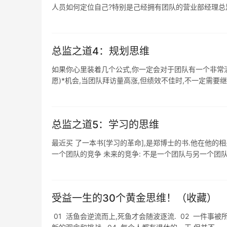
人员如何定位自己?特别是己经拥有团队的营业部经理总监,
总监之道4：规划思维
如果你心里装着几个公式,你一定会对于团队有一个非常清晰
愿)*机会,当团队拜访量高涨,但绩效不佳时,不一定需要继续
总监之道5：学习的思维
最近买 了一本书[学习的革命],是郑博士的书.他在他的
受益一生的30个黄金思维！（收藏）
01 活鱼会逆流而上,死鱼才会随波逐流. 02 一件事被