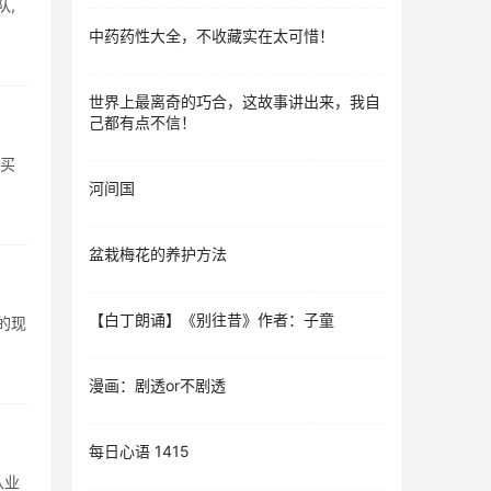
队,
中药药性大全，不收藏实在太可惜！
世界上最离奇的巧合，这故事讲出来，我自
己都有点不信！
购买
河间国
盆栽梅花的养护方法
【白丁朗诵】《别往昔》作者：子童
的现
漫画：剧透or不剧透
每日心语 1415
从业