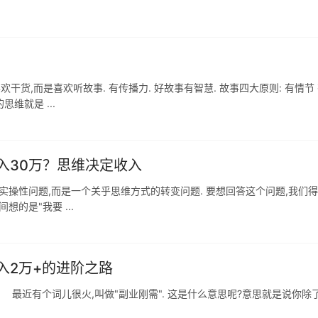
干货,而是喜欢听故事. 有传播力. 好故事有智慧. 故事四大原则: 有情节
维就是 ...
入30万？思维决定收入
实操性问题,而是一个关乎思维方式的转变问题. 要想回答这个问题,我们
的是"我要 ...
入2万+的进阶之路
 最近有个词儿很火,叫做"副业刚需". 这是什么意思呢?意思就是说你除