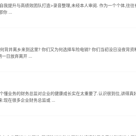
自我提升与高绩效团队打造>录音整理,未经本人审阅. 作为一个个体,往往
 ...
们为何背井离乡来到这里? 你们又为何选择车险电销? 你们当初没日没夜背资
日放弃离开 ...
个懂业务的财务总监对企业的健康成长实在太重要了.认识很到位,讲得真好
现在很多企业财务总监或 ...