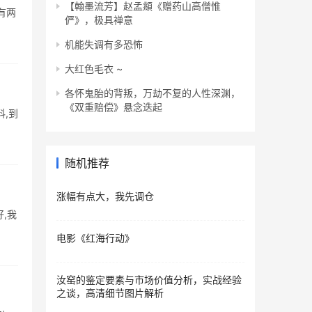
【翰墨流芳】赵孟頫《赠药山高僧惟
有两
俨》，极具禅意
机能失调有多恐怖
大红色毛衣 ~
各怀鬼胎的背叛，万劫不复的人性深渊，
《双重赔偿》悬念迭起
料,到
随机推荐
涨幅有点大，我先调仓
,我
电影《红海行动》
汝窑的鉴定要素与市场价值分析，实战经验
之谈，高清细节图片解析