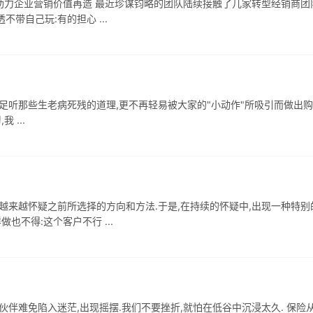
| 助力企业营销价值再造 最近珍谋钧略的团队陆续接触了几家转型经销商团
带自己玩:有的担心 ...
足听那些生老病死残的道理,更不再轻易被大家的"小动作"所吸引而做出
 ...
越来越怀疑之前所选择的方向和方法.于是,在持续的怀疑中,出现一种特别
也不得:这个客户不行 ...
伙伴难免陷入迷茫,出现摇摆.我们不要挫折,就怕在低谷中沉浸太久. 保险