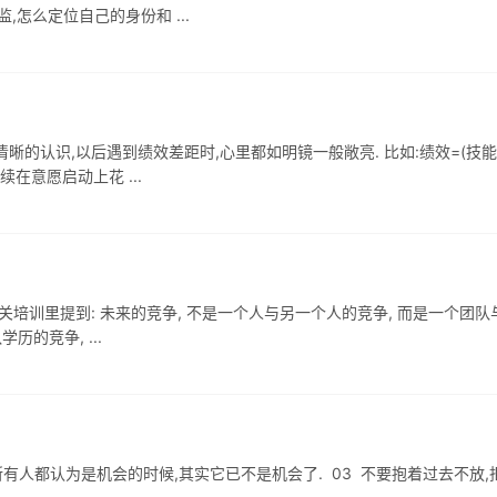
怎么定位自己的身份和 ...
的认识,以后遇到绩效差距时,心里都如明镜一般敞亮. 比如:绩效=(技能
在意愿启动上花 ...
相关培训里提到: 未来的竞争, 不是一个人与另一个人的竞争, 而是一个团队
一个团队的竞争 未来的竞争: 不是一个团队与另一个团队学历的竞争, ...
所有人都认为是机会的时候,其实它已不是机会了. 03 不要抱着过去不放,