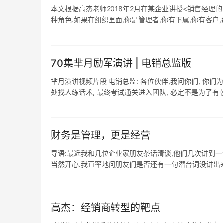
本文根据高杰老师2018年2月在某企业讲授<销售经理的
种角色.如果在组织里面,你是管理者,你有下属,你有客户,那你
70集芈月励军演讲 | 电销总监版
芈月演讲视频片段 电销总监: 各位伙伴,我问你们, 你
处找人练话术, 最终考试通关进入团队, 必定不是为了有朝一
财务是管理，更是经营
导语:最近我和几位企业家朋友茶话清谈,他们几次讲到一
当然开心.我直率地问朋友们是否还有一句潜台词没讲出来:
高杰：经销商转型的靶点