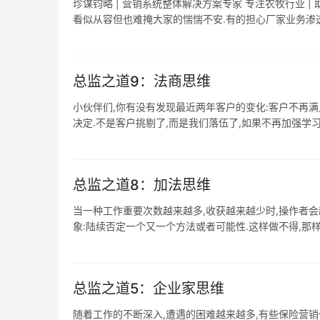
珍谋钧略 | 营销系统整体解决方案专家 专注农牧行业 
看似从容但也难掩大家的惴惴不安.有的担心厂家业务渗透不
总监之道9：法商思维
小伙伴们,你有没有发现最近两年客户的变化:客户不再满
决定.不是客户挑剔了,而是我们落伍了,如果不再加强学习,我
总监之道8：加法思维
当一种工作重要次数越来越多,收获越来越少时,操作者会
象:陆续否定一个又一个方法或者可能性.这样做不得,那样做
总监之道5：企业家思维
随着工作的不断深入,遭遇的困难越来越多,有些保险营销