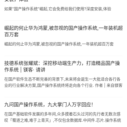
如果"国产操作系统"崛起,它会免费给我们使用?深度安装,体验
崛起的何止华为鸿蒙,被忽视的国产操作系统,一年装机超
百万套
崛起的何止华为鸿蒙,被忽视的国产操作系统,一年装机超百万套
技德系统张耀斌：深挖移动端生产力，打造精品国产操
作系统 | 镁客· 请讲
在国产软件生态不断完善的背景下,未来将会诞生一大批适合各行各
业的行业解决方案,国产操作系统终将走向各个行业. 作者 | 来自镁客
星球的家衡 如今的移动办公,早已不再局限于传统PC,自从智能手机
和平板电 ...
九问国产操作系统，九大掌门人万字回应！
在国产基础软件发展的多年间,众多摸着石头过河的先行者无数次感
叹「蜀道之难,难于上青天」,不仅包含数据库.中间件.芯片.操作系统
等核心软硬件研发,也覆盖了每种技术领域的生态建设. 去年彼