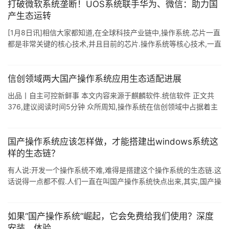
打破微软系统垄断！UOS系统联手华为、微信：助力国
产生态运转
[1月8日讯]相信大家都知道,在全球科技产业链中,操作系统.芯片一直
都是非常关键的核心技术,并且目前的芯片.操作系统等核心技术,一直
都被美国的微软.谷歌.苹果.高通.Intel等 科技巨头所垄断,其中 ...
信创领域两大国产操作系统应用生态适配进展
出品丨自主可控新鲜事 本文内容来源于麒麟软件.统信软件 正文共
376,建议阅读时间5分钟 众所周知,操作系统在信创领域中占据着主
导地位,没有操作系统的安全和创新,整个信创产业将成为无根之木.而
操作系统 ...
国产操作系统应该怎样做，才能搭建出windows系统这
样的生态链？
有人说:开发一个操作系统不难,难得是搭建这个操作系统的生态链.这
话说得一点都不假.人们一直在叫国产操作系统快点出来,其实,国产操
作系统早就有了,就是因为没有搭建好生态链,所以在我们国内几乎没
有市场.没 ...
如果“国产操作系统”崛起，它会免费给我们使用？深度
安装，体验