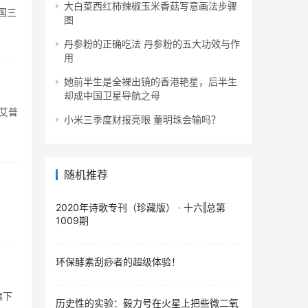
大白菜西红柿辣椒玉米香菇写意画法步骤
国三
图
丹参粉的正确吃法 丹参粉的五大功效与作
用
她前半生是全裸出镜的香港艳星，后半生
却成中国卫星导航之母
E艾普
小米三季度财报亮眼 董明珠会输吗？
随机推荐
2020年诗歌专刊（珍藏版） · 十六‖总第
1009期
环保酵素刮痧者的超级体验！
旗下
历史性的实验：毅力号在火星上把些微二氧