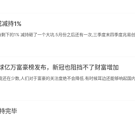
成减持1%
持剩下的1% 减持砸了一个大坑.5月份之后还有一次,三季度末四季度兆易
1全球亿万富豪榜发布，新冠也阻挡不了财富增加
竟还在少数,人们对于富豪的关注度绝不会降低.有时候耳边还能够响起国
减持完毕