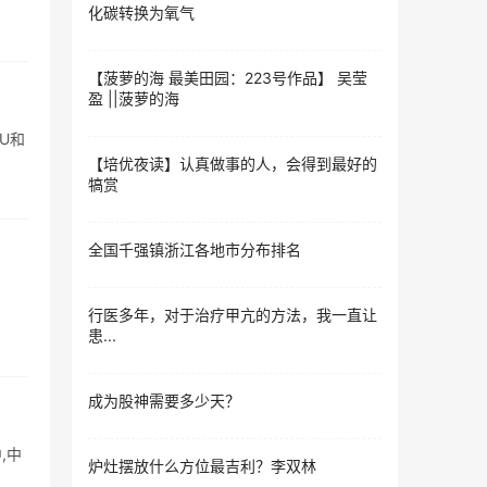
化碳转换为氧气
【菠萝的海 最美田园：223号作品】 吴莹
盈 ||​​菠萝的海
U和
【培优夜读】认真做事的人，会得到最好的
犒赏
全国千强镇浙江各地市分布排名
行医多年，对于治疗甲亢的方法，我一直让
患...
成为股神需要多少天？
,中
炉灶摆放什么方位最吉利？李双林