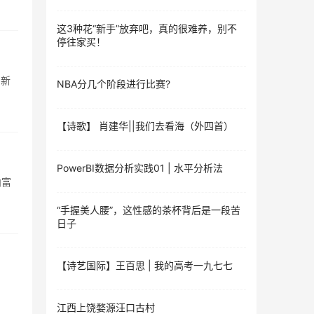
这3种花“新手”放弃吧，真的很难养，别不
停往家买！
创新
NBA分几个阶段进行比赛?
【诗歌】 肖建华||我们去看海（外四首）
PowerBI数据分析实践01 | 水平分析法
内富
“手握美人腰”，这性感的茶杯背后是一段苦
日子
【诗艺国际】王百思 | 我的高考一九七七
江西上饶婺源汪口古村