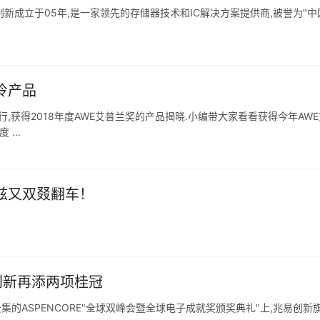
兆易创新成立于05年,是一家领先的存储器技术和IC解决方案提供商,被誉为"中
冷产品
举行,获得2018年度AWE艾普兰奖的产品揭晓.小编带大家看看获得今年AW
...
兹又双叕翻车！
创新再添两项桂冠
集的ASPENCORE"全球双峰会暨全球电子成就奖颁奖典礼"上,兆易创新