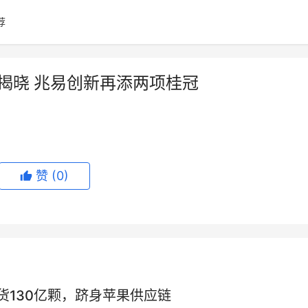
荐
就奖揭晓 兆易创新再添两项桂冠
赞
(0)
130亿颗，跻身苹果供应链