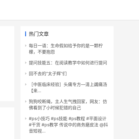
热门文章
每日一语：生命假如给予你的是一颗柠
檬，不要抱怨
提问技能五：在阅读教学中如何进行提问
回不去的“太子辉”们
［中医临床经验］头痛专方—清上蠲痛汤
【来...
狗狗咬断绳，主人生气拽回家，网友：仿
佛看到了小时候犯错的自己
#ps小技巧 #ps技能 #ps教程 #平面设计
#干货 #ps教学 传说中的商务磨皮法 @抖
音短视...