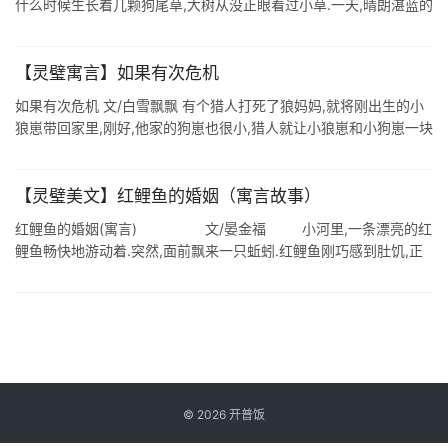
什么时候生长着几颗狗尾草,大树从没正眼看过小草.一天,晴朗湛蓝的
高空万里无云,大树舒服的晒着太阳,一会儿他感觉好无聊就对地 ...
【灵璧寓言】如果有次危机
如果有次危机 文/白雪飘飘 有个猎人打死了狼妈妈,就将刚出生的小
狼崽带回家里,刚好,他家的狗崽也很小,猎人就让小狼崽和小狗崽一块
喂养,慢慢地,小狼崽长大了,和小狗一样听话,猎人打猎的时候,总带着
狼崽去 ...
【灵璧美文】红鲤鱼的婚姻（寓言故事）
红鲤鱼的婚姻(寓言) 文/晏金福 小河里,一条漂亮的红
鲤鱼畅快地游动着.突然,面前飘来一只蚯蚓.红鲤鱼刚巧感到肚饥,正
好来了美食,兴奋极了,伸嘴就咬.突 ...
©
2026
开普饭