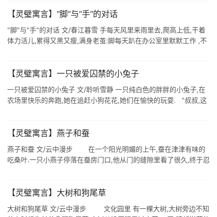
壮的身体 ...
【灵璧寓言】“脚”与“手”的对话
"脚"与"手"的对话 文/春江暮雪 手每天风里来雨里去,爬高上低,干着
体力活儿,累得又黑又瘦,满身老茧:脚每天趴在办公室里默默工作 ,不
为人所知,但是却捂得白白 ...
【灵璧寓言】一只被爱囚禁的小兔子
一只被爱囚禁的小兔子 文/聆听雪静 一只纯白色的胖胖的小兔子,在
农场里快乐的奔跑,她在追赶小狗花花,她们在愉快的玩耍. "叔叔,这
只小兔子好漂亮,我好喜欢,能不能送给我养."梦 ...
【灵璧寓言】燕子和蚕
燕子和蚕 文/云中漫步 在一个阳光明媚的上午,蚕在津津有味的
吃桑叶.一只小燕子停落在蚕房门口,他从门的缝隙里看了很久,终于忍
耐不住对蚕说:"你每天待在这里多无聊呀!还要经过几次 ...
【灵璧寓言】大树和狗尾草
大树和狗尾草 文/云中漫步 文化园里 有一棵大树,大树旁边不知