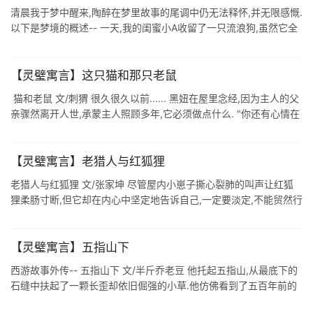
清晨我于梦中醒来,陶醉在梦里故事的尾调中仍无法释怀,并无限感慨.
以下是梦境的概述-- 一天,我的闺蜜小A收留了一只流浪狗,虽然它全
身上下都泥泞不堪,但颈上带着的狗牌却证明它也曾有过主人.收留它
的日子 ...
【灵璧寓言】这只猫和那只老鼠
猫和老鼠 文/刺猬 很久很久以前...... 黑妞在屋里念经,因为主人的父
亲骤然离开人世,承蒙主人照顾多年,它必须做点什么. "你还有心情在
这打盹?外面都乱套了."主人非常生气的 ...
【灵璧寓言】老猎人与红狐狸
老猎人与红狐狸 文/张家坤 尽管屋内小崽子撕心裂肺的叫声让红狐
狸柔肠寸断,但它却在内心中坚定地告诉自己,一定要淡定,不能贸然行
事.红狐狸透过天窗看到自己的心肝宝贝一只脚被麻绳拴着,吊在床腿
上,那位满脸 ...
【灵璧寓言】五指山下
西游故事外传-- 五指山下 文/半斤乔老豆 他托起五指山,从最底下的
石缝中扶起了一颗长歪却依旧倔强的小草.他仿佛看到了五百年前的
自己,抗争着可笑的命中注定. 小草虽然长歪了,却依旧撑起称得上茁