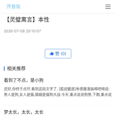
【灵璧寓言】本性
2026-07-08 20:10:07
赞
(0)
相关推荐
看到了不点，是小狗
还好,你终于点开,看到这段文字了. [狐说魃道]朱德庸漫画嘚吧嘚说:
男人是狗,女人是猫,婚姻是猫狗大战.今天,重点说说狗男,下期,重点说
说猫女,大下期,重点再说猫狗大战,别对号,因为没有座,文中图片和 ...
梦太长，太长，太长