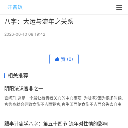
八字：大运与流年之关系
2026-06-10 08:19:42
赞
(0)
相关推荐
阴阳法识官非之一
官问刑.这是一个最让得贵者关心的中心事项. 为啥呢?因为很多时候,
官约身就会导致食伤不吉而犯官,官生印而使食伤不吉而会失去自由.
事实上,比劫食伤旺的人,多半不大有可能当官的,因为这类人,没什么
资源, ...
跟李计忠学八字：第五十四节 流年对性情的影响