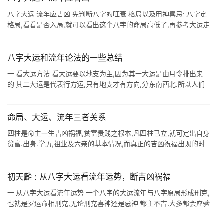
八字大运.流年应吉凶 先判断八字的旺衰.格局以及用神喜忌: 八字定
格局,看看是否入局,就可以看出这个八字的命局高低了,再参考大运走
势,流年行运吉凶既可一目了然,一运管十年,吉凶在此间,五行配四柱,
利与 ...
八字大运和流年论法的一些总结
一.看大运方法 看大运要以地支为主,因为其一大运是由月令排出来
的,其二大运是代表行方运,只有地支才有方向,分东南西北.所以人们
所说你现在是行东方运等就是这个意思了. 如果大运地支为喜用神,十
年中总体是 ...
命局、大运、流年三者关系
四柱是命主一生吉凶祸福,贫富贵贱之根本,凡四柱已立,就可定出自身
贫富.出身.学历,祖业及六亲的基本情况,而真正的吉凶祝福出现的时
间是依照大运.流年的生扶抑泄来确定的.若大运,流年所行的五行对日
主所取的 ...
初天麟 : 从八字大运看流年运势，断吉凶祸福
一.从八字大运看流年运势 一个八字的大运流年与八字原局形成刑克,
也就是岁运命相刑克,无论刑克喜神还是忌神,都主不吉.大多都会应验
灾祸:大运,流年,八字发生天克地冲,主凶,冲入本限运尤重,冲年月不不