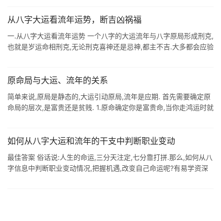
利父 ...
从八字大运看流年运势，断吉凶祸福
一.从八字大运看流年运势 一个八字的大运流年与八字原局形成刑克,
也就是岁运命相刑克,无论刑克喜神还是忌神,都主不吉.大多都会应验
灾祸:大运,流年,八字发生天克地冲,主凶,冲入本限运尤重,冲年月不不
利父 ...
原命局与大运、流年的关系
简单来说,原局是静态的,大运引动原局,流年是应期. 首先需要确定原
命局的层次,是富贵还是贫贱. 1.原命确定你是富贵命,当你走鸿运时就
会升官发财. 2.原命确定你是穷苦命,当你走到鸿运时,就会有事情可
...
如何从八字大运和流年的干支中判断职业变动
最佳答案 俗话说:人生的命运,三分天注定,七分靠打拼.那么,如何从八
字信息中判断职业变动情况,把握机遇,改变自己命运呢?有易学资深
者提出:这可从八字大运和流年的天干或地支中判断职业变动.现摘要
如下,以 ...