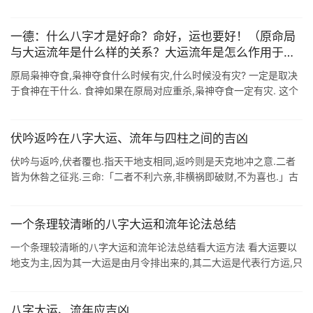
事,都在十神的生克制化里. 既然在这个生克制化里,那么打开一个八
字的时候 ...
一德：什么八字才是好命？命好，运也要好！（原命局
与大运流年是什么样的关系？大运流年是怎么作用于原
命局的？）
原局枭神夺食,枭神夺食什么时候有灾,什么时候没有灾? 一定是取决
于食神在干什么. 食神如果在原局对应重杀,枭神夺食一定有灾. 这个
灾体现在什么时候? 体现在杀攻身的时候,杀攻身可以是原局就攻身,
也可以 ...
伏吟返吟在八字大运、流年与四柱之间的吉凶
伏吟与返吟,伏者覆也.指天干地支相同,返吟则是天克地冲之意.二者
皆为休咎之征兆.三命:「二者不利六亲,非横祸即破财,不为喜也.」古
歌:「伏吟之杀不堪问,限运一逢一例论.返吟不但害妻儿,家活难成卓
立迟. ...
一个条理较清晰的八字大运和流年论法总结
一个条理较清晰的八字大运和流年论法总结看大运方法 看大运要以
地支为主,因为其一大运是由月令排出来的,其二大运是代表行方运,只
有地支オ有方向,分东南西北.所以人们所说你现在是行东方运等就是
这个意思了. ...
八字大运、流年应吉凶