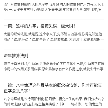
流年对性情的影响 人的八字中,流年影响人的性情的作用力有以下几
类: 一.太岁干支五行力量:即太岁天干.地支的五行力量.如甲戌年,岁
干甲属木,主仁,性情向上.正直.仁慈等等.岁支戌属土,主信,性情敦厚.
...
一德：这样的八字，投资失误，破大财！
大运的延伸法则,就是说,这个字来了,先不管吉凶祸福,你得先知道他
引动了谁,他带动了谁,他牵连了谁,他去找谁. 大运流年,就是原局的一
个延伸. 它这个延伸体可以是原局的字,它也可以是原局生出来的,它
也可 ...
流年推算法则
流年推算法则: 1,引动法:是原命局中的字在年运中出现,引动该字在原
命局中的作用关系而应事,原命局该字有什么作用之象,就发生什么事
情. 2,状态改变论: 比如: 藏怕透,隐怕露: 合怕冲,冲怕合: 旺 ...
一德：八字命理这些最基本的概念搞清楚，你才可能真
正学会批八字！
八字命理就是五行阴阳制化.阴阳相生相克产生的结果. 我们分析八字
的时候,把阴阳的五行相生相克换成了十神. 一切动静,一切他发生的