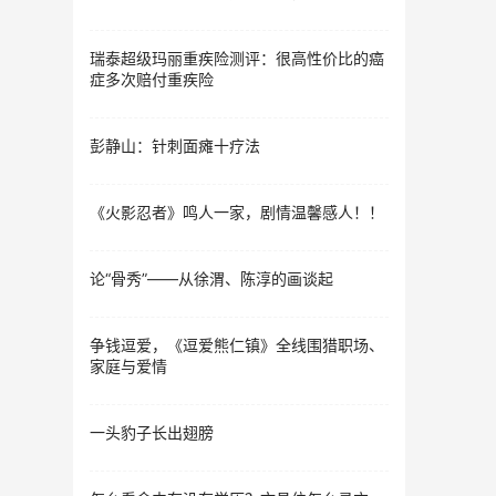
瑞泰超级玛丽重疾险测评：很高性价比的癌
症多次赔付重疾险
彭静山：针刺面瘫十疗法
《火影忍者》鸣人一家，剧情温馨感人！！
论“骨秀”——从徐渭、陈淳的画谈起
争钱逗爱，《逗爱熊仁镇》全线围猎职场、
家庭与爱情
一头豹子长出翅膀