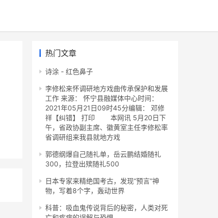
热门文章
诗涂 - 红色鼻子
李修松来怀调研地方戏曲传承保护和发展
工作 来源： 怀宁县融媒体中心时间：
2021年05月21日09时45分编辑： 邓修
祥【纠错】 打印 本网讯 5月20日下
午，省政协副主席、徽黄室主任李修松率
省调研组来我县就地方戏
郭德纲爆自己随礼单，岳云鹏结婚随礼
300，拉登出殡随礼500
日本专家来精绝国考古，发现“预言”神
物，写着8个字，轰动世界
科普：吸血鬼传说背后的秘密，人类对死
亡和疾病的误解与恐惧