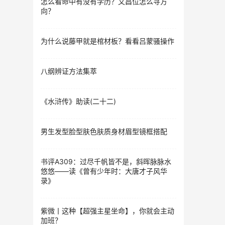
怎么看命中有没有学历？文昌位怎么寻方
向？
为什么说藤甲就是棺材板？看看吕蒙骚操作
八纲辨证方法集萃
《水浒传》助读(二十二)
男生发型脸型肤色肤质身材眉型镜框搭配
书评A309：过尽千帆皆不是，斜晖脉脉水
悠悠——读《曾有少年时：大唐才子风华
录》
紫微丨这种【超强主星坐命】，你就会主动
加班？