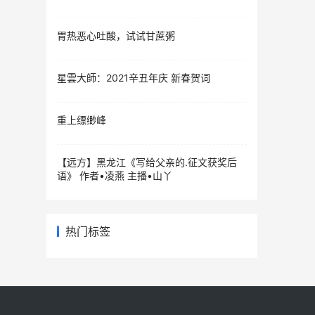
胃热恶心吐酸，试试甘蔗粥
星雲大師：2021辛丑年庆 新春贺词
重上缥缈峰
【远方】黑龙江《写给父亲的.征文获奖后
语》 作者•凌燕 主播•山丫
热门标签