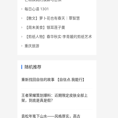
每日心语 1301
​【散文】萝卜花也有春天｜​​覃智慧
【周末美食】银耳莲子羹
【剪纸人物】春华秋实·李青媛的剪纸艺术
重庆旅游
随机推荐
重新找回自信的故事 【自信点.我能行】
王者荣耀策划爆料：近期限定皮肤全部上
架，到底是真是假？
袁松年笔下山水——风格厚实，高古