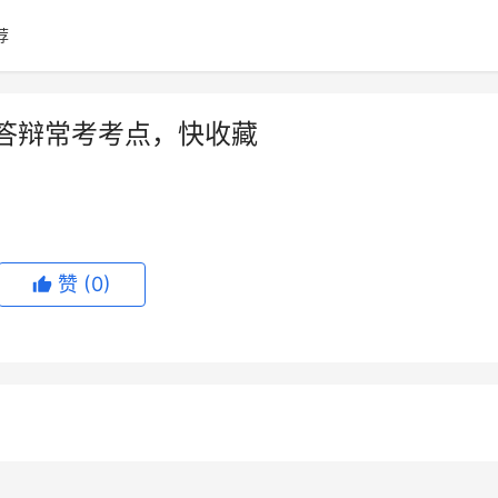
荐
条答辩常考考点，快收藏
赞
(0)