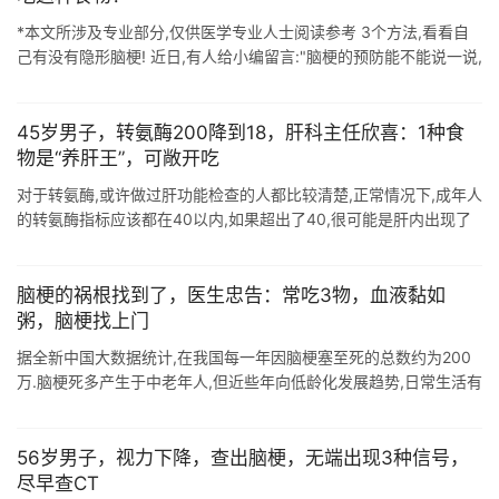
*本文所涉及专业部分,仅供医学专业人士阅读参考 3个方法,看看自
己有没有隐形脑梗! 近日,有人给小编留言:"脑梗的预防能不能说一说,
我父亲就是脑梗错过黄金时间,现在半身瘫痪."这样 ...
45岁男子，转氨酶200降到18，肝科主任欣喜：1种食
物是“养肝王”，可敞开吃
对于转氨酶,或许做过肝功能检查的人都比较清楚,正常情况下,成年人
的转氨酶指标应该都在40以内,如果超出了40,很可能是肝内出现了
炎性介质. 转氨酶通常分为谷丙转氨酶和谷草转氨酶两种,其中谷丙转
氨酶这个 ...
脑梗的祸根找到了，医生忠告：常吃3物，血液黏如
粥，脑梗找上门
据全新中国大数据统计,在我国每一年因脑梗塞至死的总数约为200
万.脑梗死多产生于中老年人,但近些年向低龄化发展趋势,日常生活有
许多人因为患了高血脂而不受高度重视,进而在血管壁产生静脉血栓,
直到导致严重 ...
56岁男子，视力下降，查出脑梗，无端出现3种信号，
尽早查CT