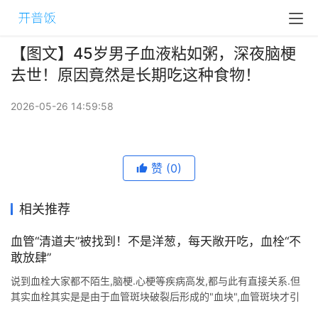
【图文】45岁男子血液粘如粥，深夜脑梗
去世！原因竟然是长期吃这种食物！
2026-05-26 14:59:58
赞
(0)
相关推荐
血管“清道夫”被找到！不是洋葱，每天敞开吃，血栓“不
敢放肆”
说到血栓大家都不陌生,脑梗.心梗等疾病高发,都与此有直接关系.但
其实血栓其实是是由于血管斑块破裂后形成的"血块",血管斑块才引
发心脑血管疾病的罪魁祸首. 血管通畅对身体健康很重要 ...