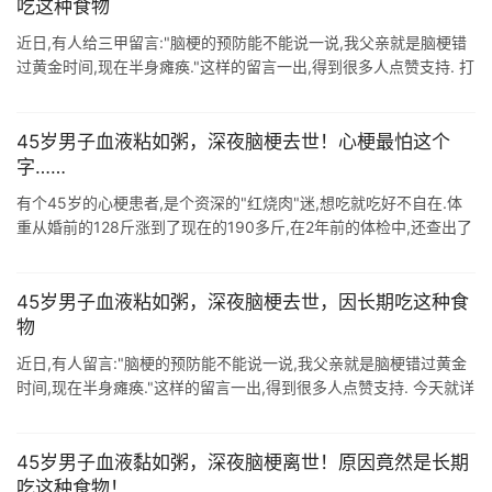
吃这种食物
近日,有人给三甲留言:"脑梗的预防能不能说一说,我父亲就是脑梗错
过黄金时间,现在半身瘫痪."这样的留言一出,得到很多人点赞支持. 打
开凤凰新闻,查看更多高清图片 今天三甲就详细说一 ...
45岁男子血液粘如粥，深夜脑梗去世！心梗最怕这个
字……
有个45岁的心梗患者,是个资深的"红烧肉"迷,想吃就吃好不自在.体
重从婚前的128斤涨到了现在的190多斤,在2年前的体检中,还查出了
高血压.高血脂.晕倒入院后确诊为脑梗,经过2个 ...
45岁男子血液粘如粥，深夜脑梗去世，因长期吃这种食
物
近日,有人留言:"脑梗的预防能不能说一说,我父亲就是脑梗错过黄金
时间,现在半身瘫痪."这样的留言一出,得到很多人点赞支持. 今天就详
细说一说脑梗.人的血管在长年累月的使用后,弹性会 ...
45岁男子血液黏如粥，深夜脑梗离世！原因竟然是长期
吃这种食物！