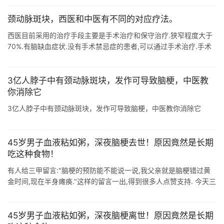
颈动脉斑块，西医和中医有不同的对应疗法。
西医目前采用的治疗手段主要是手术治疗和保守治疗.狭窄程度大于
70%.有脑缺血症状.没有手术禁忌症的患者,可以通过手术治疗.手术
一般有两种方法,一种是介入治疗就是放支架,另外一种是直接切除血
管内的斑块. ...
3亿人脖子中有颈动脉斑块，发作可导致脑梗，中医教
你消除它
3亿人脖子中有颈动脉斑块，发作可导致脑梗，中医教你消除它
45岁男子血液粘如粥，深夜脑梗去世！原因竟然是长期
吃这种食物！
有人给三甲留言:"脑梗的预防能不能说一说,我父亲就是脑梗错过黄
金时间,现在半身瘫痪."这样的留言一出,得到很多人点赞支持. 今天三
甲就详细说一说脑梗.为了使大家有一个更为直观的印象 ...
45岁男子血液粘如粥，深夜脑梗离世！原因竟然是长期