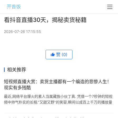
看抖音直播30天，揭秘卖货秘籍
2026-07-26 17:15:55
赞
(0)
相关推荐
短视频直播大赏：卖货主播都有一个编造的悲惨人生！
现实有多残酷
最近,网络平台爆火的素人当属藏族小伙丁真. 凭借一个7秒钟的短视
频中帅气朴实的长相."又甜又野"的笑容,瞬间以成百上千万的播放量
成为几乎"住在热搜上"的&quo ...