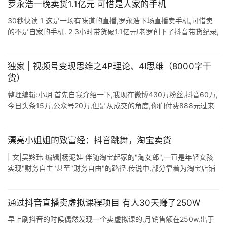
罗永浩一晚卖货1.1亿元 可惜是人家的手机
30秒快读 1 这是一场有味道的直播,罗永浩下场直播卖手机,可惜卖
的不是自家的手机. 2 3小时带货破1.1亿元!老罗创下了抖音带货纪录,
直逼淘宝"第一主播"薇娅,而薇娅在隔壁直播 ...
独家 | 视频号变现思维之4P理论、4I思维（8000字干
货）
整理编辑:小玥 首先自我介绍一下,我现在微博430万粉丝,抖音60万,
今日头条15万,公众号20万,但是从成交的角度,你们付费888元过来
学习,都是从我的私域流量来的,就是我的36个微信号. 这也是我 ...
漂亮小姐姐的致富经：抖音跳舞，淘宝卖货
| 文|吴羚玮 编辑|杨泥娃 伴随淘宝起家的"淘女郎",一直是年轻女孩
实现"财务自主"甚至"财务自由"的路径.传说中,部分靠着为淘宝店铺
拍照 ...
通过抖音直播卖虚拟课程项目 有人30天赚了250W
早上刷抖音的时候偶然发现一个卖虚拟课的,月销售额在250w,出于