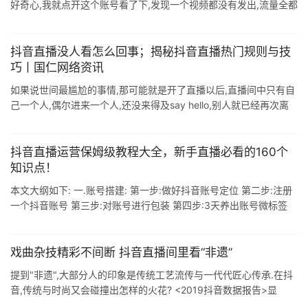
好奇心,我就点开这个账号看了下,发现一个视频都没有发出,流量全都
来自直播间,那就有意思了. 去年就有人通过短视频的形式在抖音卖虚
拟课程, ...
抖音直播没人看怎么回事；揭秘抖音直播热门规则与技
巧丨国仁网络资讯
如果说世间最尴尬的事情,那可能就是开了直播以后,直播间中只有自
己一个人,偶尔进来一个人,还没来得及say hello,别人就已经再次离
开. 直播上热门的好处,不用多说,应该都知道.增加曝光量,圈粉无数 ...
抖音直播运营保姆级教程大全，新手直播必看的160个
知识点！
本文大纲如下: 一.账号搭建: 第一步:做好抖音账号定位 第二步:注册
一个抖音账号 第三步:对账号进行包装 第四步:3天养出账号微标签
第五步:0粉丝开通橱窗,蓝V认证 二.团队配置: 达人模式团队如 ...
戏曲杂技精彩不间断 抖音直播间里看“非遗”
提到"非遗",大部分人的印象是传统工艺流传与一代代匠心传承.在抖
音,传统与时尚又会碰撞出怎样的火花? <2019抖音数据报告>显
示,2019年,93%的国家级非遗项目在 ...