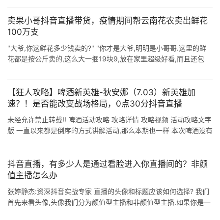
卖果小哥抖音直播带货，疫情期间帮云南花农卖出鲜花
100万支
"大爷,你这鲜花多少钱卖的?" "你才是大爷,明明是小哥哥.这里的鲜
花都是按公斤卖的,这么大一捆19块9,放在家里超级好看,而且还包
邮." 这是今年1月5日,代 ...
【狂人攻略】啤酒新英雄-狄安娜（7.03）新英雄加
速？！是否能改变战场格局，0点30分抖音直播
未经允许禁止转载!! 啤酒活动攻略 攻略详情 攻略视频 活动攻略文字
版 一直以来都是倒序的方式讲解活动,那么本期也一样 本次啤酒没有
附带半月卡活动! 一.莫斯拉皮肤礼包 增加了攻击.生命.免控率的皮肤
...
抖音直播，有多少人是通过看脸进入你直播间的？非颜
值主播怎么办
张婷静杰:资深抖音实战专家 直播的头像和标题应该如何选择? 我们
首先来看头像,头像我们分为颜值型主播和非颜值型主播.如果你是一
个颜值主播啊,那你的照片肯定是要露脸的,不露脸怎么才能证明你是