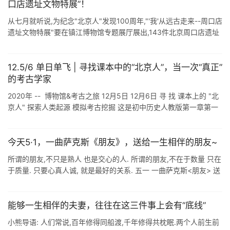
口店遗址文物特展”！
从七月就听说,为纪念"北京人"发现100周年,"'我'从远古走来--周口店
遗址文物特展"要在镇江博物馆专题展厅展出,143件北京周口店遗址
发掘出土的化石.石器. ...
12.5/6 单日单飞 | 寻找课本中的“北京人”，当一次“真正”
的考古学家
2020年 -- 博物馆&考古之旅 12月5日 12月6日 寻 找 课本上的 "北
京人" 探索人类起源 模拟考古挖掘 这是初中历史人教版第一章第一
课的一幅插图,表现的是早 ...
今天5·1，一曲萨克斯《朋友》，送给一生相伴的朋友~
所谓的朋友,不只是熟人 也是交心的人. 所谓的朋友,不在于数量 只在
于质量. 只要心真人诚, 就是最好的关系. 五一 一曲萨克斯<朋友> 送
给一生相伴的朋友~ ◇ ▼萨克斯<朋友&g ...
能够一生相伴的夫妻，往往在这三件事上会有“底线”
小熊导语: 人们常说,百年修得同船渡,千年修得共枕眠.两个人前生前