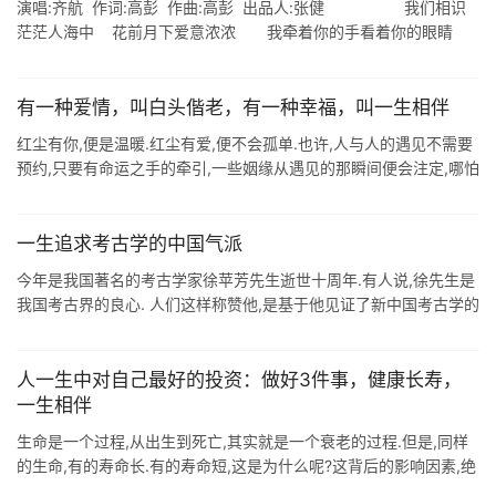
演唱:齐航 作词:高彭 作曲:高彭 出品人:张健 我们相识
茫茫人海中 花前月下爱意浓浓 我牵着你的手看着你的眼睛
你的脸上露出了幸福的笑 ...
有一种爱情，叫白头偕老，有一种幸福，叫一生相伴
红尘有你,便是温暖.红尘有爱,便不会孤单.也许,人与人的遇见不需要
预约,只要有命运之手的牵引,一些姻缘从遇见的那瞬间便会注定,哪怕
对方只是如轻石般落入心湖,也会从此激起惊涛骇浪.无数次想象你我
相伴在最 ...
一生追求考古学的中国气派
今年是我国著名的考古学家徐苹芳先生逝世十周年.有人说,徐先生是
我国考古界的良心. 人们这样称赞他,是基于他见证了新中国考古学的
发展历程,担任过中国社科院考古所第五任所长,国家文物局考古专家
组的负责人, ...
人一生中对自己最好的投资：做好3件事，健康长寿，
一生相伴
生命是一个过程,从出生到死亡,其实就是一个衰老的过程.但是,同样
的生命,有的寿命长.有的寿命短,这是为什么呢?这背后的影响因素,绝
对不是单一的指标所能够评估的. 我们这一生,健康长寿是我们毕生的