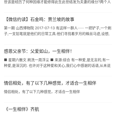
世该是经历了何种因缘才能修得此生此世结发为夫妻的缘分?两个人
在茫茫人海之中相识,相知,相爱,再到最后结婚共组家庭,实在是一件
十分幸运的 ...
【微信约读】石金鸣：贾兰坡的故事
第一期 山西博物院 2017-07-13 有这样一群人······ 一把铲子,一个刷
子,一支铅笔就是他们的日常工具.他们寻找着岁月的蛛丝马迹,设想,
还原,求证··· 在他们的记录里,人类的脚步逐渐清晰 ...
感恩父亲节：父爱如山，一生相伴！
■ 星期六散文 刷洗一周浮尘 ■ 来源:综合 有一种爱,是无言的,有一
种爱,是深沉的. 也许对于这种爱和关心,我们心中感谢的话语,从未说
出口.但是关于它的记忆,却清晰如初. 落叶无痕,父爱无声. 明天 ...
情侣相处，有了以下几种感觉，才适合一生相伴
情侣相处，有了以下几种感觉，才适合一生相伴
《一生相伴》齐航