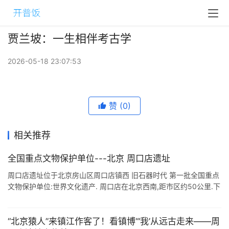
贾兰坡：一生相伴考古学
2026-05-18 23:07:53
赞
(0)
相关推荐
全国重点文物保护单位---北京 周口店遗址
周口店遗址位于北京房山区周口店镇西 旧石器时代 第一批全国重点
文物保护单位:世界文化遗产. 周口店在北京西南,距市区约50公里.下
六环后,到周口店遗址一路上路况很好,车也不多.遗址前有停车场,坑
坑洼洼 ...
“北京猿人”来镇江作客了！看镇博“‘我’从远古走来——周