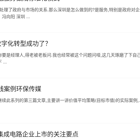
处理了政府与市场的关系.那么深圳是怎么做到的?是服务,特别是政府对企
冯向阳 深圳 ...
数字化转型成功了？
:你要是经理人,得老被老板问.我也经常被这个问题问哑,这几天琢磨了下自
..
实践案例环保传媒
hua 今天继续此系列的第三篇文章,主要讲一讲价值平均策略(目标市值)的实际案例,
与集成电路企业上市的关注要点