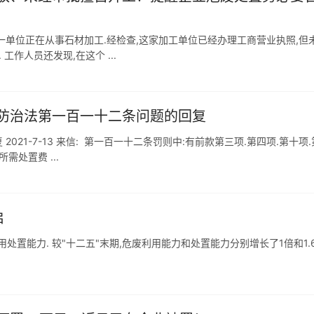
一单位正在从事石材加工.经检查,这家加工单位已经办理工商营业执照,但
作人员还发现,在这个 ...
防治法第一百一十二条问题的回复
21-7-13 来信: 第一百一十二条罚则中:有前款第三项.第四项.第十项.
处置费 ...
启
利用处置能力. 较"十二五"末期,危废利用能力和处置能力分别增长了1倍和1.6