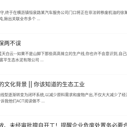
周的蹲守,终于在横沥镇恒泉路某汽车服务公司门口将正在非法转移废机油的徐
揪出关联全市多个 ...
保两不误
蓝天白云--如果不是山脚下那些高高耸立的生产线,你也许不会意识到,自
平生态水泥有限公司 ...
文化背景 || 你该知道的生态工业
流线型逐渐转变为闭环系统,以减少原料需求和废物产出,不仅大大减少了经
我他们ACT阅读做不 ...
放、未经审批擅自开工！提醒企业危废处置务必要