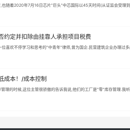
也随着2020年7月16日芯片"巨头"中芯国际以45天时间(从证监会受理
否约定并扣除由挂靠人承担项目税费
一位喜欢不停学习和思考的"中青年"律师,曾为国企.民营建筑企业办理过
低成本！/成本控制
理的时候,这位主管很骄傲的告诉我说,他们的工厂是"零"库存管理.我