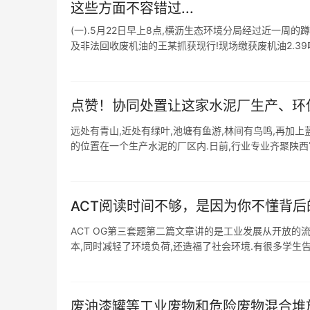
这些方面不容错过...
(一).5月22日早上8点,横沥生态环境分局经过近一
及非法回收废机油的王某抓获现行!现场缴获废机油2.39吨,
点赞！协同处置让这家水泥厂生产、环
远处有青山,近处有绿叶,池塘有鱼游,林间有鸟鸣,再加上
的位置在一个生产水泥的厂区内.日前,行业专业齐聚陕西富
ACT阅读时间不够，是因为你不懂背后的
ACT OG第三套题第二篇文章讲的是工业发展从开放的
本,同时减轻了环境负荷,还造福了社会环境.有很多学生告诉
废油漆罐等工业废物和危险废物混合堆