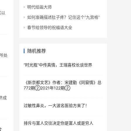
明代绘画大师
某以
如何准确描述肚子疼？记住这个“九宫格”
春节给领导的祝福语大全
随机推荐
己所处
“时光瓶”中传真情，王瑞喜校长谈世界
《新京都文艺》作者：宋建勤《同窗情》总
772期②2021年122期②
济成
过敏性鼻炎，一大波名医验方来了！
排斥与富人交往决定你是富人或是穷人
合