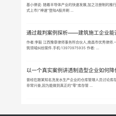
基小律说: 随着半导体产业的快速发展,加之注册制的推行,
式上市)"神速"登陆A股并刷 ...
通过裁判案例探析——建筑施工企业能
作者:李毅 江西豫章律师事务所合伙人,南昌市优秀律师.
筑领域纠纷案件.手机:13970975935 作者: ...
以一个真实案例讲透制造型企业如何降
曾经在跟某知名洗发水生产企业的仓库管理人员讨论库存管
非常兴奋,因为能做到真正的"零"库存管 ...