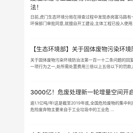
法！
日前,虎门生态环境分局在排查过程中发现赤岗富马路有
环保部门审批同意,就擅自开工建设,主体工程已投入使用. 工
【生态环境部】关于固体废物污染环境
关于固体废物污染环境防治法第一百一十二条问题的回复 20
一项行为之一,处所需处置费用三倍以上五倍以下的罚款,所需
3000亿！危废处理新一轮增量空间开
逾1.1亿吨/年!这是截至2019年底,全国危险废物的集中
危险废弃物主要来自于工业垃圾中的工业危 ...