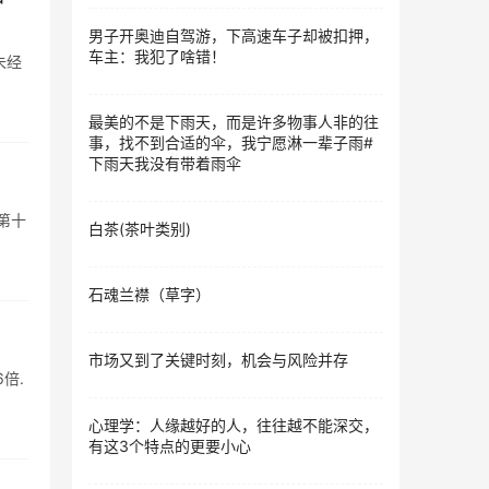
男子开奥迪自驾游，下高速车子却被扣押，
车主：我犯了啥错！
未经
最美的不是下雨天，而是许多物事人非的往
事，找不到合适的伞，我宁愿淋一辈子雨#
下雨天我没有带着雨伞
第十
白茶(茶叶类别)
石魂兰襟（草字）
市场又到了关键时刻，机会与风险并存
倍.
心理学：人缘越好的人，往往越不能深交，
有这3个特点的更要小心