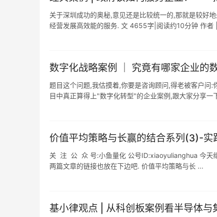
关于深圳成功的奥秘,意见还是比较统一的,那就是较好地
经营发展高效能的服务. 文 4655字|阅读约10分钟 作者 | 
数字化战略案例 ｜ 究竟有哪家企业的
题目这个问题,我估摸着,你要是咨询顾问,得老被客户问
目中真正算得上"数字化转型"的企业案例,跟大家分享一下 .
价值平均策略与长赢的结合系列(3)-
关 注 公 众 号:小鱼量化 公号ID:xiaoyuliang
两篇文章的链接也放在下边吧. 价值平均策略与长 ...
基小律观点 | 从科创板案例看半导体