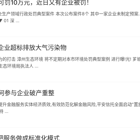
可罚10万元，近日又有企业被罚！
安全生产领域行政处罚典型案件 本次公布案件8个 其中一家企业未制定预案
1 深 ...
刷企业超标排放大气污染物
的打击 漳州生态环境 将不定期对本市环境处罚典型案例 进行曝!光! 芗
态环境局执法人 ...
何参与企业破产重整
提升金融服务实体经济质效,有效防范化解金融风险,平安信托全面启动"置
...
—把服务做成标准化模式