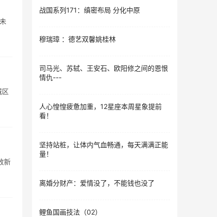
战国系列171：缜密布局 分化中原
.未
穆瑞璋 ：德艺双馨姚桂林
司马光、苏轼、王安石、欧阳修之间的恩恨
情仇---
城区
人心惶惶疲惫加重，12星座本周星象提前
看！
坚持站桩，让体内气血畅通，每天满满正能
量！
放新
离婚分财产：爱情没了，不能钱也没了
鲤鱼国画技法（02）