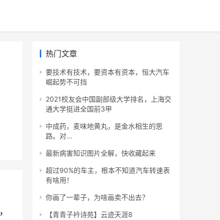
热门文章
要技术有技术，要资本有资本，恒大汽车
崛起势不可挡
2021校友会中国副部级大学排名，上海交
通大学挺进全国前3甲
中成药，麦味地黄丸，是金水相生的思
路。对...
最新病害知识图片全解，快收藏起来
超过90%的车主，根本不知道汽车转速表
有啥用！
你画了一辈子，为啥画卖不出去？
，
【青青子衿诗苑】云迹天涯8