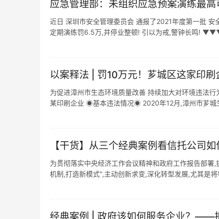
应急管理部：未组织应急预案演练最高
近日 深圳市安全管理委员会 通报了2021年度第一批 
定期演练罚6.5万,并停业整顿! 引以为戒,警钟长鸣! ▼▼▼ 0
以案释法 | 罚10万元！芗城区这家印
为促进漳州市生态环境质量改善 持续加大对环境违法行为
某印刷企业 ◉基本违法情况◉ 2020年12月,漳州市芗城生
【干货】从三个经典案例看信托公司如
为贯彻落实中央经济工作会议精神和政府工作报告部署,
机制,打造新模式",主动创新求变,深化转型发展,尤其是将特 
经典案例 | 政府该如何服务企业？—