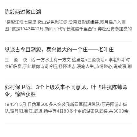
帅,再 ...
陈毅两过微山湖
"横越江淮七百里,微山湖色慰征途.鲁南峰影嵯峨甚,残月扁舟入画
图."这是1943年12月,新四军代军长陈毅千里西行,奔赴延安参加党的
七大途中,在微山湖渔船上写下的诗句.但是,少有人 ...
纵谈古今且溯源，泰兴最大的一个庄——老叶庄
三 坔 夜 话 一方水土有一方文 这里是<三坔夜话>,李老师斯时
乡轩临窗,于此跟你诗词吟哦,抒怀述志,漫笔人生,点情碰心,说故事,聊
语文,话庄道巷,谈古论今,...... ...
郭村保卫战：3个上级发来不同意见，叶飞违抗陈帅命
令，惊险获胜
1945年5月,日伪军500多人突袭我新四军挺进纵队(原丹阳游击纵
队,辖丹阳.镇江.武进.扬中等4县80多个乡的游击队武装,共3000余
人)驻防区,我军在扬州吴家桥将其迎头痛击,利用反突袭将日伪军打
得 ...