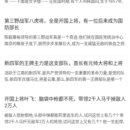
幸 ----下面是文字版---- 在民国时期,有个人叫韩国钧,生于1857年,
比蒋介石还大30岁. 韩国钧早在光绪年间就中过举人,到了民 ...
第三野战军八虎将，全是开国上将，有一位后来成为国
防部长
陈毅粟裕领导的第三野战军真是一个奇迹,他们就在国民党统治中心
南京的眼皮子底下,居然步步发展壮大,成为一支威猛无敌的铁血之师.
解放战争时期,三野有八位战将所向披靡,号称三野"八骏骠骑&quo ...
新四军的王牌主力是这支部队，首长有元帅大将和上将
活跃于江南的新四军,是共产党领导的一支重要的革命力量,是党的队
伍.新四军兵强马壮,将星云集,那么,新四军的第一王牌部队是哪一个
呢?1938年,新四军组建了四大支队. 它们是陈毅领导的第一支队,张
鼎丞领 ...
开国上将叶飞：脑袋中枪都不死，带领2千人马干掉敌人
2万人
被敌人怒射倒地,头部中弹都能死里逃生的人,试问这世上有几个? 带
领2千人马歼灭敌军2万人的将领,试问这世上又有几个? 他一生彪悍,
不畏强敌,却又如何兵败金门? 毛泽东等党中央不计前嫌,仍旧命他为