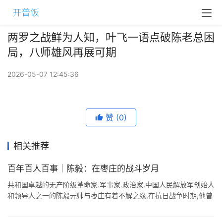
两罗之战鲜为人知，叶飞一语点破陈老总困
局，八师雄风再展可期
2026-05-07 12:45:36
赞
(0)
相关推荐
百年百人百事｜陈毅：在枣庄的战斗岁月
共和国卓越的无产阶级革命家.军事家.政治家.中国人民解放军创始人
和领导人之一的陈毅元帅与枣庄有着不解之缘,在抗日战争时期,他曾
经途径枣庄在铁道游击队的护送下安全越过津浦线,又在解放战争中,
在枣庄地区领 ...