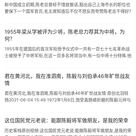
新中国成立初期,陈老总曾经不惜放狠话,豁出自己上海市长的职位也
要保下一个国军官员,毛主席知道后不仅不怒反而夸赞陈老总干得好?
"这位肖先生当初帮过我们不少忙,不仅救过你一命,也帮了新四军很
多 ...
1955年梁从学被评为少将，陈老总力荐其为中将，为
何？
1955年在建国后的首次军衔授予仪式中一共有一百七十七名革命战
士被授予了中将军衔,在这一百多名将领当中,有一位中将十分特殊.他
一开始并不是被评为中将的,他就是梁从学.在原本的军衔评定中他是
被当作少将送 ...
君在黄河北，我在淮泗南，陈毅与刘伯承46年旷世战友
情
君在黄河北,我在淮泗南,陈毅与刘伯承46年旷世战友情 原创北羽轻
扬2021-06-04 15:49 1972年1月6日,饱受直肠癌折磨的陈毅元帅与
世长辞. 弥留之际,他口中依然念叨着"--一 ...
这位国民党元老说：能跟陈毅将军做朋友，是我的荣幸
历史客栈原创视频:这位国民党元老说:能跟陈毅将军做朋友,是我的荣