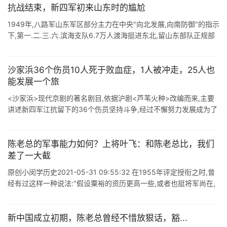
抗战结束，新四军初来山东时的尴尬
1949年,八路军山东军区部分主力在中央"向北发展,向南防御"的指示
下,第一.二.三.六.滨海支队6.7万人渡海挺进东北,留山东部队正规部
队与地方武装共计21万余人.山东分局与军区 ...
沙家浜36个伤员10人死于败血症，1人被冲走，25人也
能发展一个旅
<沙家浜>现代京剧的著名剧目,依据沪剧<芦苇火种>改编而来,主要
讲述新四军江抗留下的36个伤员坚持斗争,经过不懈努力发展成为了
新四军的一个旅,要知道当时新四军只有18个旅,此剧 ...
陈老总的军事能力如何？上将叶飞：和陈老总比，我们
差了一大截
原创小闵学历史2021-05-31 09:55:32 在1955年评定授衔之时,曾
经有过这样一种说法:"假设粟裕的资历更高一些,或者也挺将军尚在,
那么陈老总当时还真不一定能评的上元帅.&qu ...
新中国成立初期，陈老总曾经不惜放狠话，豁...