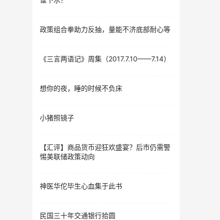
政策组合拳助力反抽，量能不济底部耐心等
《三言两语记》周集（2017.7.10——7.14）
想你的夜，睡的时候不负床
小猪照镜子
【汇评】商品货币迎狂欢盛宴？后市仍需警
惕美联储政策动向
神医华佗毕生心血集于此书
民国三十年交通银行拾圆