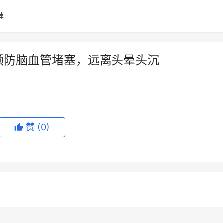
荐
预防脑血管堵塞，远离头晕头沉
赞
(0)