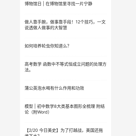
博物馆日 | 在博物馆里寻找一片宁静
做人靠手腕，做事靠手段！12个技巧，一文
说透做人做事的大智慧
如何培养轮虫你知道么？
高考数学 函数中不等式恒成立问题的处理方
法。
蒲公英泡水喝有什么作用和功效
模型 | 初中数学8大类基本图形全梳理 附结
论（附Word）
【2/20 今日美史】为了打越战，美国还拖
谁下水？