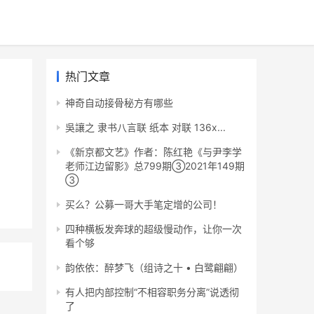
热门文章
神奇自动接骨秘方有哪些
吳讓之 隶书八言联 纸本 对联 136x...
《新京都文艺》作者：陈红艳《​与尹李学
老师江边留影》总799期③2021年149期
③
买么？公募一哥大手笔定增的公司！
四种横板发奔球的超级慢动作，让你一次
看个够
韵依依：醉梦飞（组诗之十 • ​白鹭翩翩）
有人把内部控制“不相容职务分离”说透彻
了