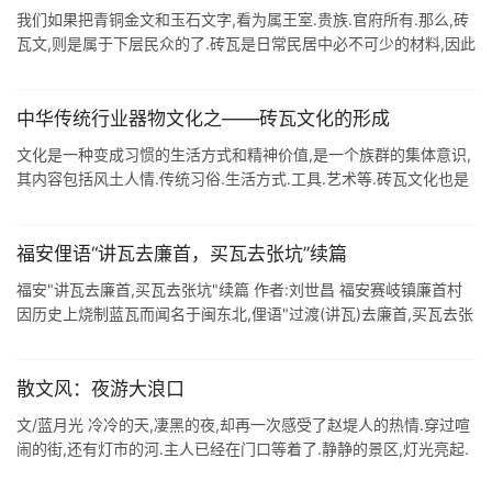
我们如果把青铜金文和玉石文字,看为属王室.贵族.官府所有.那么,砖
瓦文,则是属于下层民众的了.砖瓦是日常民居中必不可少的材料,因此
也就成为承载文化的工具. 砖文的书写有三种形式. 一是在成砖上直
接画写 ...
中华传统行业器物文化之——砖瓦文化的形成
文化是一种变成习惯的生活方式和精神价值,是一个族群的集体意识,
其内容包括风土人情.传统习俗.生活方式.工具.艺术等.砖瓦文化也是
中华文化的重要组成部分.在漫长的历史时期,中国古代工匠制造出种
类繁多.造 ...
福安俚语“讲瓦去廉首，买瓦去张坑”续篇
福安"讲瓦去廉首,买瓦去张坑"续篇 作者:刘世昌 福安赛岐镇廉首村
因历史上烧制蓝瓦而闻名于闽东北,俚语"过渡(讲瓦)去廉首,买瓦去张
坑"就是一个朴实而地道的诠释 ...
散文风：夜游大浪口
文/蓝月光 冷冷的天,凄黑的夜,却再一次感受了赵堤人的热情.穿过喧
闹的街,还有灯市的河.主人已经在门口等着了.静静的景区,灯光亮起.
你们享受这样的优待,这是景区为你们自己开灯. 心里立时涌起一种感