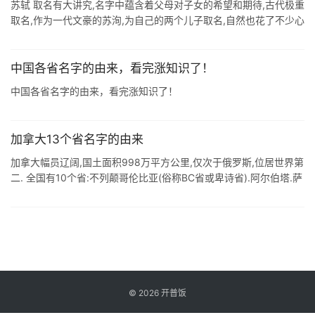
苏轼 取名有大讲究,名字中蕴含着父母对子女的希望和期待,古代极重
取名,作为一代文豪的苏洵,为自己的两个儿子取名,自然也花了不少心
思.苏洵长子名苏轼,次子名苏辙.这中间又有什么讲究? 苏洵年少无
行,到二 ...
中国各省名字的由来，看完涨知识了！
中国各省名字的由来，看完涨知识了！
加拿大13个省名字的由来
加拿大幅员辽阔,国土面积998万平方公里,仅次于俄罗斯,位居世界第
二. 全国有10个省:不列颠哥伦比亚(俗称BC省或卑诗省).阿尔伯塔.萨
斯卡彻温.曼尼托巴.安大略.魁北克.新不伦瑞克.新斯科舍.纽芬 ...
©
2026
开普饭