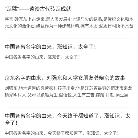
动. ...
“瓦甓”——谈谈古代砖瓦成就
序言 砖瓦从上古走来,是人类发展史上泥与火的结晶,是传统文化和本
元文化的活化石.砖瓦作为一种建筑材料,拥有木质.泥质建材所不具备
的巨大优势,它们的发明和使用有力的推进了建筑业的发展古代各不
同时期的砖瓦 ...
中国各省名字的由来，涨知识，太全了！
中国各省名字的由来，涨知识，太全了！
京东名字的由来，刘强东和大学女朋友龚晓京的故事
刘强东,地地道道的穷苦农村孩子出身,他是江苏省最穷的宿迁市来龙
镇光明村人.父母以跑船为生,俗话说,人生有三苦,撑船.打铁.磨豆腐.
刘强东从小最大的愿望就是能够当个村长,因为那样就能经常吃肉了,
他小时 ...
中国各省名字的由来，今天终于都知道了，涨知识，太
全了！
中国各省名字的由来，今天终于都知道了，涨知识，太全了！