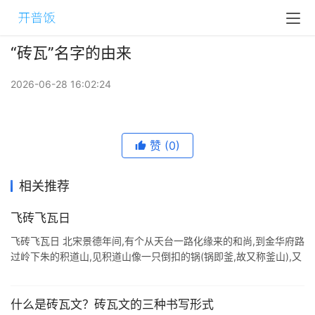
“砖瓦”名字的由来
2026-06-28 16:02:24
赞
(0)
相关推荐
飞砖飞瓦日
飞砖飞瓦日 北宋景德年间,有个从天台一路化缘来的和尚,到金华府路
过岭下朱的积道山,见积道山像一只倒扣的锅(锅即釜,故又称釜山),又
像如来佛坐禅,断定这山是一块难得的佛家宝地,便打算在山顶造一个
寺院. ...
什么是砖瓦文？砖瓦文的三种书写形式