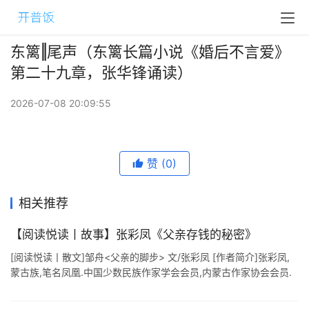
东篱‖尾声（东篱长篇小说《婚后不言爱》
第二十九章，张华锋诵读）
2026-07-08 20:09:55
赞
(0)
相关推荐
【阅读悦读丨故事】张彩凤《父亲存钱的秘密》
[阅读悦读丨散文]邹舟<父亲的脚步> 文/张彩凤 [作者简介]张彩凤,
蒙古族,笔名凤凰.中国少数民族作家学会会员,内蒙古作家协会会员.
鲁迅文学院第21期少数民族文学创作培训班学员.陆续在& ...