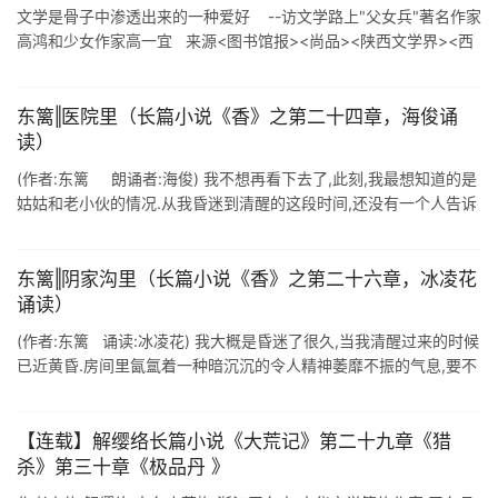
文学是骨子中渗透出来的一种爱好 --访文学路上"父女兵"著名作家
高鸿和少女作家高一宜 来源<图书馆报><尚品><陕西文学界><西
...
东篱‖医院里（长篇小说《香》之第二十四章，海俊诵
读）
(作者:东篱 朗诵者:海俊) 我不想再看下去了,此刻,我最想知道的是
姑姑和老小伙的情况.从我昏迷到清醒的这段时间,还没有一个人告诉
我姑姑和老小伙的情况. 我预感到姑姑和老小伙的情况非常不好,要
...
东篱‖阴家沟里（长篇小说《香》之第二十六章，冰凌花
诵读）
(作者:东篱 诵读:冰凌花) 我大概是昏迷了很久,当我清醒过来的时候
已近黄昏.房间里氤氲着一种暗沉沉的令人精神萎靡不振的气息,要不
是那呛人的味道刺激着我,使我不断地咳嗽,我可能还会睡下去,一直睡
到 ...
【连载】解缨络长篇小说《大荒记》第二十九章《猎
杀》第三十章《极品丹 》