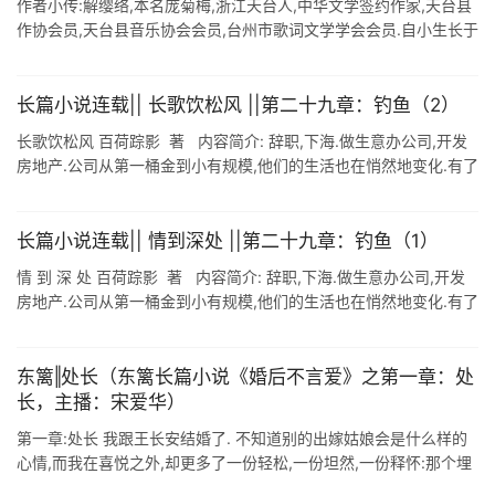
作者小传:解缨络,本名庞菊梅,浙江天台人,中华文学签约作家,天台县
作协会员,天台县音乐协会会员,台州市歌词文学学会会员.自小生长于
佛国仙乡,喜欢禅一样的诗意,更喜欢以禅意去品味生活. 著.解缨络 长
篇 ...
长篇小说连载|| 长歌饮松风 ||第二十九章：钓鱼（2）
长歌饮松风 百荷踪影 著 内容简介: 辞职,下海.做生意办公司,开发
房地产.公司从第一桶金到小有规模,他们的生活也在悄然地变化.有了
钞票保驾护航的日子,原本幸福的家庭生活风雨飘摇,困顿迭生.崔晓
...
长篇小说连载|| 情到深处 ||第二十九章：钓鱼（1）
情 到 深 处 百荷踪影 著 内容简介: 辞职,下海.做生意办公司,开发
房地产.公司从第一桶金到小有规模,他们的生活也在悄然地变化.有了
钞票保驾护航的日子,原本幸福的家庭生活风雨飘摇,困顿迭生. ...
东篱‖处长（东篱长篇小说《婚后不言爱》之第一章：处
长，主播：宋爱华）
第一章:处长 我跟王长安结婚了. 不知道别的出嫁姑娘会是什么样的
心情,而我在喜悦之外,却更多了一份轻松,一份坦然,一份释怀:那个埋
藏在我心头的秘密,那个一直笼罩在我心上并且深深折磨着我的隐忧,