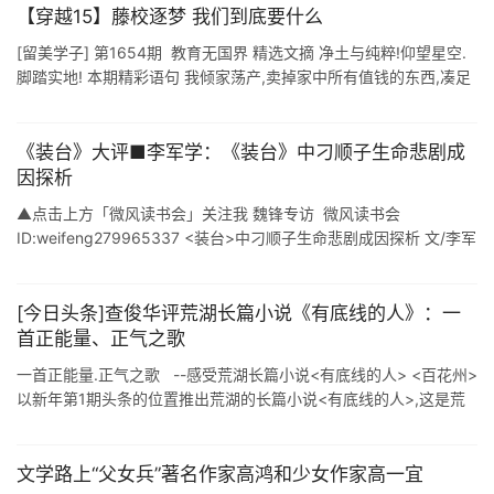
【穿越15】藤校逐梦 我们到底要什么
[留美学子] 第1654期 教育无国界 精选文摘 净土与纯粹!仰望星空.
脚踏实地! 本期精彩语句 我倾家荡产,卖掉家中所有值钱的东西,凑足
够半年的生活费自费出国了.我放弃了国内已经拥有的,从零开始, ...
《装台》大评■李军学：《装台》中刁顺子生命悲剧成
因探析
▲点击上方「微风读书会」关注我 魏锋专访 微风读书会
ID:weifeng279965337 <装台>中刁顺子生命悲剧成因探析 文/李军
学 本文来源:<河南教育学院学报(哲学社会科学 ...
[今日头条]查俊华评荒湖长篇小说《有底线的人》：一
首正能量、正气之歌
一首正能量.正气之歌 --感受荒湖长篇小说<有底线的人> <百花州>
以新年第1期头条的位置推出荒湖的长篇小说<有底线的人>,这是荒
湖先生文学创作的又一个里程碑. ...
文学路上“父女兵”著名作家高鸿和少女作家高一宜