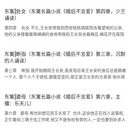
终于像乌 ...
东篱‖处女（东篱长篇小说《婚后不言爱》第四章，少兰
诵读）
第四章 处女 不久,王长安带我到西安结核病医院去看望他的父亲,
他的父亲撑着瘦骨嶙嶙的身体带我和王长安去看梅花.梅花开在医院
的后院里,在冬天里开得那么红艳,像是血一般的颜色. 梅花开放在雪
中,那是 ...
东篱‖断指（东篱长篇小说《婚后不言爱》第三章，沉默
的人诵读）
第三章 断指 我开始跟踪王长安,我发现近来王长安的身后总是跟着
一个人. 那个人个子很低,瘦瘦歪歪的.那正是王长安的大弟弟.他长得
那样的瘦弱,那样单薄,从小就被叫做二瘦子. 大弟二瘦子出事了. 二 ...
东篱‖婆母（东篱长篇小说《婚后不言爱》第六章，主
播：乐天儿）
第六章 婆母 再也别想见到王长安了. 也许,这会他正在找人说事呢,
正忙着给三墩子找工作呢.他又不是有权有势的人,一定也要到处求人.
还有,四弟和小妹妹上学的钱也还没有着落,为了四弟的脚,花光了家里