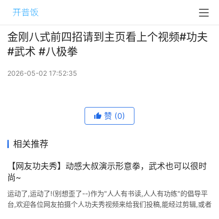
金刚八式前四招请到主页看上个视频#功夫
#武术 #八极拳
2026-05-02 17:52:35
赞
(0)
相关推荐
【网友功夫秀】动感大叔演示形意拳，武术也可以很时
尚~
运动了,运动了!(别想歪了--)作为"人人有书读,人人有功练"的倡导平
台,欢迎各位网友拍摄个人功夫秀视频来给我们投稿,能经过剪辑,或者
加上有趣的设计更好.当然,剪辑能力不行,视频本 ...