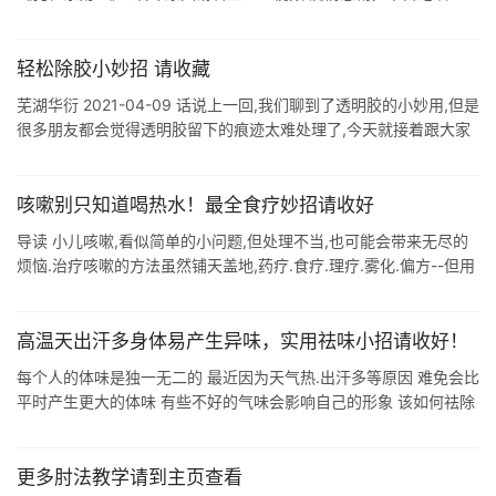
轻松除胶小妙招 请收藏
芜湖华衍 2021-04-09 话说上一回,我们聊到了透明胶的小妙用,但是
很多朋友都会觉得透明胶留下的痕迹太难处理了,今天就接着跟大家
分享一些除胶的小妙招. 透明胶痕迹的去除方法 除了透明胶,双面胶
贴 ...
咳嗽别只知道喝热水！最全食疗妙招请收好
导读 小儿咳嗽,看似简单的小问题,但处理不当,也可能会带来无尽的
烦恼.治疗咳嗽的方法虽然铺天盖地,药疗.食疗.理疗.雾化.偏方--但用
了一个又一个,很多情况下却收效甚微.小儿咳嗽究竟应该如何来解决
呢? ...
高温天出汗多身体易产生异味，实用祛味小招请收好！
每个人的体味是独一无二的 最近因为天气热.出汗多等原因 难免会比
平时产生更大的体味 有些不好的气味会影响自己的形象 该如何祛除
难闻的体味呢? 1.头发 头发是女人身体的第一视点,可是却经常被忽
视.它时 ...
更多肘法教学请到主页查看