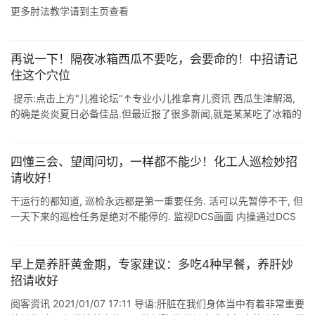
更多肘法教学请到主页查看
再说一下！隔夜冰箱西瓜不要吃，会要命的！中招请记
住这个穴位
提示:点击上方"儿推论坛"↑专业小儿推拿育儿资讯 西瓜生津解渴,
的确是炎炎夏日必备佳品.但最近报了很多新闻,就是某某吃了冰箱的
西瓜直接腹泻虚脱,住院了,还有来我们这推拿的孩子, ...
四懂三会、望闻问切，一样都不能少！化工人巡检妙招
请收好！
干运行的都知道, 巡检永远都是第一重要任务. 活可以先暂停不干, 但
一天下来的巡检任务是绝对不能停的. 监视DCS画面 内操通过DCS
系统总览装置的运行状况.密切关注DCS上所反映的工况是至关重要
的, ...
早上是养肝黄金期，专家建议：多吃4种早餐，养肝妙
招请收好
阅客资讯 2021/01/07 17:11 导语:肝脏在我们身体当中有着非常重要