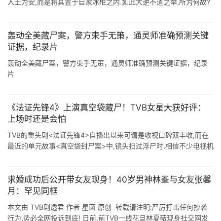
入土为安,而是将其置于自家冰柜之内.如此大逆不道之举,所为何故?
2020年7月,上海市宝山区人民法院的一次判决,掀开了惊世隐情的冰
山一角 ...
轰动全美藏尸案，警方束手无策，通灵师准确预测关键
证据，纪录片
轰动全美藏尸案，警方束手无策，通灵师准确预测关键证据，纪录
片
《法证先锋4》上演真空袋藏尸！TVB女星大获好评：
上场时还是会怕
TVB的重头剧<法证先锋4>自播出以来可谓是收视口碑双丰收,而在
最近的单元故事<真空袋封尸案>中,镜头扫过浮尸时,相信不少电视机
前的观众都被吓一跳.剧情讲到警员在海边捞起尸体后 ...
求婚成功后公开带女友现身！40岁男神林峯与女友张馨
月：罕见同框
本文由 TVB剧透君 作者 星菌 原创 转载请注明:严厉打击任何抄袭
行为,势必全网投诉到底! 日前,前TVB一线花旦林夏薇现身社交网发