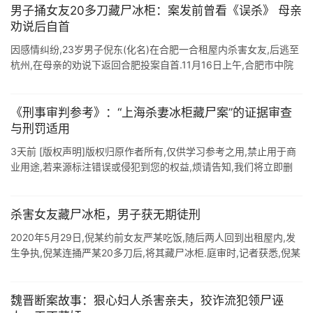
男子捅女友20多刀藏尸冰柜：案发前曾看《误杀》 母亲
劝说后自首
因感情纠纷,23岁男子倪东(化名)在合肥一合租屋内杀害女友,后逃至
杭州,在母亲的劝说下返回合肥投案自首.11月16日上午,合肥市中院
公开开庭审理了此案. 庭审中透露, 倪东在杀害女友后, 曾打开空调,
...
《刑事审判参考》：“上海杀妻冰柜藏尸案”的证据审查
与刑罚适用
3天前 [版权声明]版权归原作者所有,仅供学习参考之用,禁止用于商
业用途,若来源标注错误或侵犯到您的权益,烦请告知,我们将立即删
除 .来源:<刑事审判参考>第124集 撰稿:最高人民法院刑 ...
杀害女友藏尸冰柜，男子获无期徒刑
2020年5月29日,倪某约前女友严某吃饭,随后两人回到出租屋内,发
生争执,倪某连捅严某20多刀后,将其藏尸冰柜.庭审时,记者获悉,倪某
在案发前曾搜索过"杀人.自杀是否有必要承担刑事责任&q ...
魏晋断案故事：狠心妇人杀害亲夫，狡诈流犯领尸诬