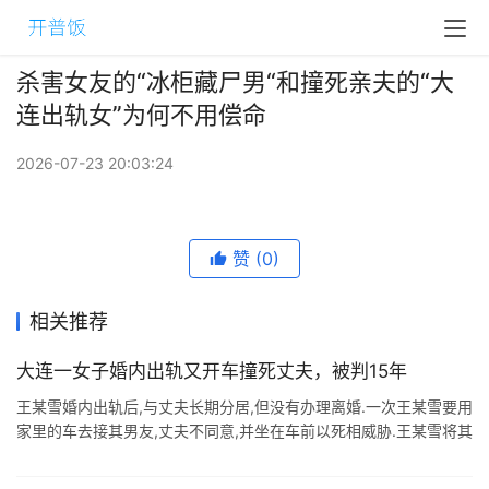
杀害女友的“冰柜藏尸男“和撞死亲夫的“大
连出轨女”为何不用偿命
2026-07-23 20:03:24
赞
(0)
相关推荐
大连一女子婚内出轨又开车撞死丈夫，被判15年
王某雪婚内出轨后,与丈夫长期分居,但没有办理离婚.一次王某雪要用
家里的车去接其男友,丈夫不同意,并坐在车前以死相威胁.王某雪将其
丈夫撞死. 2021年2月,法院二审宣判了此案,王某雪犯故意伤害罪,被
判 ...