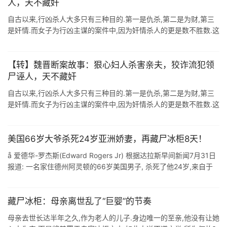
人，天不藏奸
自古以来,行凶杀人大多只有三种目的.第一是仇杀,第二是为财,第三
是奸情.而女子为行凶主谋的案件中,因为奸情杀人的更是数不胜数.这
种案件一般都是由于第三者插足,导致红杏出墙的女人另寻新欢,久而
久之,愈觉 ...
【转】魏晋断案故事：狠心妇人杀害亲夫，狡诈流犯领
尸诬人，天不藏奸
自古以来,行凶杀人大多只有三种目的.第一是仇杀,第二是为财,第三
是奸情.而女子为行凶主谋的案件中,因为奸情杀人的更是数不胜数.这
种案件一般都是由于第三者插足,导致红杏出墙的女人另寻新欢,久而
久之,愈觉 ...
美国66岁大爷杀死24岁亚洲娇妻，再藏尸冰柜8天！
å 爱德华-罗杰斯(Edward Rogers Jr) 根据达拉斯早间新闻7月31日
报道: 一名家住德州阿灵顿的66岁美国男子, 杀死了他24岁,来自于
菲利宾的妻子, 并将她的尸体藏在车库冰柜内八天后 ...
藏尸冰柜：母亲离世乱了“巨婴”的节奏
母亲去世长达半年之久,作为老人的儿子.身边唯一的至亲,他没有让她