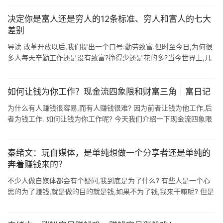
决定你是富人还是穷人的12条标准、穷人和富人的七大
差别
导读 改革开放以后,我们提出一个口号:勤劳致富.但时至今日,为何很
多人每天辛勤工作还是没有致富?挣得少还是花的多?当今世界上,几
乎没有人不想成为富人,为什么最终的结果却是穷人永远比富人多.从
理财的角度 ...
如何让钱为你工作？现金流四象限和财富三角｜富日记
为什么有人赚钱很容易,而有人赚钱很难? 因为前者让钱为他工作,后
者为钱工作. 如何让钱为你工作呢? 今天我们介绍一下现金流四象限
和财富三角. - 1 - 现金流四象限 经典理财书<穷爸爸富爸爸& ...
秦绪文：玩自媒体，是单纯想做一个分享者还是单纯的
奔着赚钱来的？
不少人做自媒体都会有个疑问,我到底是为了什么? 有些人是一个心
思的为了赚钱,就是做的目的就是钱,如果不为了钱,我来干嘛呢? 但是
你发现,你越是心里想着钱,越是做不下去,而且往往赚不到钱. 这就很
奇怪了 ...