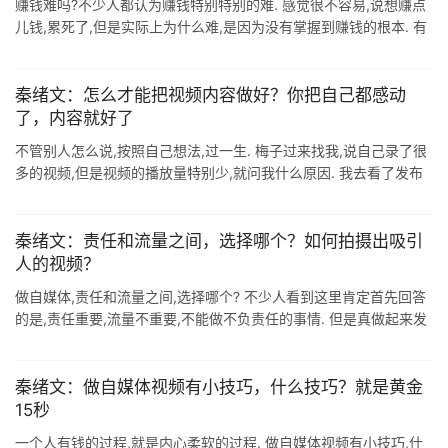
赚钱难吗?不少人都认为赚钱特别特别的难. 感觉很不容易,说想赚点
儿钱,累死了,但是实际上为什么难,是因为没有掌握到赚钱的根本. 有
些人不屑于赚钱,认为赚钱是很低级的事情. 但是往往越低级,你最不
愿意做 ...
秦绪文：怎么才能把视频内容做好？你把自己都感动
了，内容就好了
不管别人怎么说,按照自己想法,过一生. 梅子过来找我,说自己录了很
多的视频,但是视频的播放量特别少,就问我什么原因. 我去看了发布
的视频内容,发现一个重要的点. 我说你的这些视频怎么都是一个表
情. 他 ...
秦绪文：责任和流量之间，选择哪个？如何拍摄出吸引
人的视频？
做自媒体,责任和流量之间,选择哪个? 不少人看到这里肯定首先回答
的是,责任重要,流量不重要,不能做不负责任的事情. 但是真做起来发
现,如果没有流量,光想着责任,可能自媒体都做不下去,还谈什么责任?
这 ...
秦绪文：做自媒体视频有小技巧，什么技巧？就是黄金
15秒
一个人有钱的过程,就是内心柔软的过程. 做自媒体视频有小技巧,什