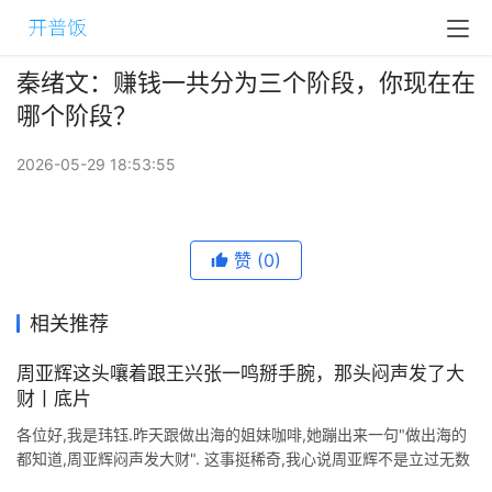
秦绪文：赚钱一共分为三个阶段，你现在在
哪个阶段？
2026-05-29 18:53:55
赞
(0)
相关推荐
周亚辉这头嚷着跟王兴张一鸣掰手腕，那头闷声发了大
财丨底片
各位好,我是玮钰.昨天跟做出海的姐妹咖啡,她蹦出来一句"做出海的
都知道,周亚辉闷声发大财". 这事挺稀奇,我心说周亚辉不是立过无数
次flag,要和王兴.张一鸣"掰手腕&q ...