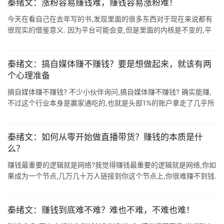
秦绪文：涨粉容易赚钱难，赚钱容易涨粉难！
今天在看自己在去年写的书,发现里面的很多东西对于现在来说都有
很现实的借鉴意义. 因为平台可能会变,但是里面的内核是不变的,平
台不同,玩法不变. 只要你找到了目标客户群,然后一直服务目标客户
群,最后一定 ...
秦绪文：搞自媒体赚不赚钱？要是想做起来，就该有两
个心理准备
搞自媒体赚不赚钱? 不少小伙伴询问,搞自媒体赚不赚钱? 确实能赚,
不过这个行业本身是赢家通吃的,也就是头部1%的账户拿走了几乎所
有的收益. 你要是想做起来,就该有两个心理准备. 一是不要想钱的事,
甚至 ...
秦绪文：如何从零开始做直播带货？赚钱的本质是什
么？
赚钱最重要的逻辑就是网络?我觉得赚钱最重要的逻辑就是网络,你如
果成为一个节点,几万几十万人链接到你这个节点上,你很难赚不到钱.
赚钱的本质就是信息差.链接.还有服务提供者,自己选一个,或者说赚
钱都是这 ...
秦绪文：赚钱到底难不难？难也不难，不难也难！