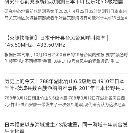
研究中心前兆系统成功预测日本千叶县东北5.5级地震
研究中心地震前兆监测系统于2020年4月22日02时监测到日本本州
岛关东地区茨城县南部或者千叶县东部海域有可能将于4月25日至4
月30日期间发生5级至5.5级地震,当时还预判认为日本东京会有震
感. 结 ...
【火腿快新闻】日本千叶县台风紧急呼叫频率 |
145.50MHz、433.50MHz
根据日本气象厅10月10日21:00宣布的19号台风的预报 要求"紧急呼
叫频率"和"不同频率"手表, JARL" 19号台风中的紧急通讯"重 ...
历史上的今天：788年湖北竹山6.5级地震 1910年日本
千叶-茨城县数百艘渔船船难事件 2011年日本长野县北
部6.7级地震
788年3月12日湖北竹山6.5级地震 788年3月12日在湖北省房县西
北-竹山-陕西安康一带发生了一次强烈地震,现代研究认为这次地震
震级为6.5级至6.75级之间,据史料记载距离地震震中的陕西西安和
...
日本福岛以东海域发生7.3级地震，同一海域十年前曾发
生大地震