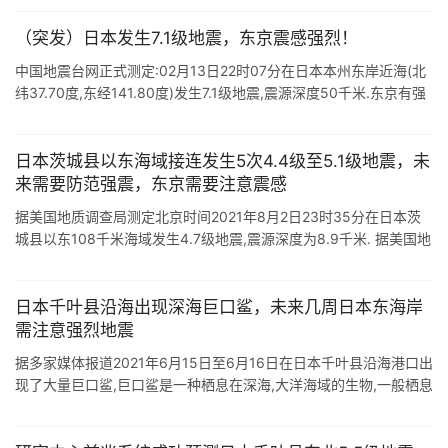
在本月初, ...
（突发）日本发生7.1级地震，东京震感强烈！
中国地震台网正式测定:02月13日22时07分在日本本州东岸近海(北
纬37.70度,东经141.80度)发生7.1级地震,震源深度50千米.东京有强
烈震感,门窗剧烈摇动. 从震中位置和震级来看,很有可 ...
日本茨城县以东海域接连发生5次4.4级至5.1级地震，未
来需要防范强震，东京需要注意震感
据美国地质调查局测定北京时间2021年8月2日23时35分在日本茨
城县以东108千米海域发生4.7级地震,震源深度为8.9千米. 据美国地
质调查局测定北京时间2021年8月3日05时39分在日本茨城县 ...
日本千叶县沿海出现深海巨口鲨，未来几周日本东海岸
需注意强烈地震
据多家媒体报道2021年6月15日至6月16日在日本千叶县沿海港口出
现了大量巨口鲨,巨口鲨是一种栖息在深海,大洋海域的生物,一般栖息
深度在5米至1000米之间,而且基本上大部分都栖息在深海,但是日本
这 ...