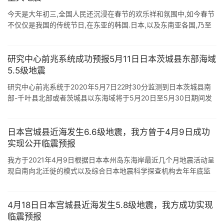
今天是大年初三,全国人民还沉浸在春节的欢乐祥和氛围中,如今春节
不仅仅是我国的传统节日,在东亚的韩国.日本,以及东南亚各国,乃至
世界许多国家,春节都是一个重要的节日.不过,在昨天深夜,也就是
2021年2 ...
研究中心前兆系统成功预报5月11日日本茨城县东部海域
5.5级地震
研究中心前兆系统于2020年5月7日22时30分监测到日本茨城县南
部-千叶县北部或者茨城县以东海域将于5月20日至5月30日期间发
生6级至6.5级地震. 结果北京时间5月11日07时58分[日本时间5 ...
日本宫城县近海发生6.6级地震，我方曾于4月9日成功
实现公开临震预报
我方于2021年4月9日根据日本本州岛东海岸最近几个月地震活动呈
现自南向北迁徙的模式以及综合日本地震科学探查机构去年年底监
测到日本福岛县,宫城县,岩手县,青森县东部出现大范围隆起的现象等
因素正式预报2 ...
4月18日日本宫城县近海发生5.8级地震，我方成功实现
临震预报