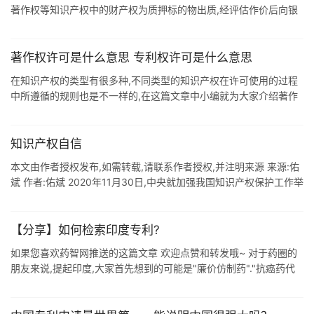
著作权等知识产权中的财产权为质押标的物出质,经评估作价后向银
行获取资金,并按期偿还资金本息的一种融资行为. 知识产权质押贷款
的优势有:一 ...
著作权许可是什么意思 专利权许可是什么意思
在知识产权的类型有很多种,不同类型的知识产权在许可使用的过程
中所遵循的规则也是不一样的,在这篇文章中小编就为大家介绍著作
权.专利权和注册商标权的许可要求,这三项知识产权也是大家用的最
多的,有需要的企业 ...
知识产权自信
本文由作者授权发布,如需转载,请联系作者授权,并注明来源 来源:佑
斌 作者:佑斌 2020年11月30日,中央就加强我国知识产权保护工作举
行了第二十五次集体学习.这是最高决策层时隔14年第二次集体学习
...
【分享】如何检索印度专利?
如果您喜欢药智网推送的这篇文章 欢迎点赞和转发哦~ 对于药圈的
朋友来说,提起印度,大家首先想到的可能是"廉价仿制药"."抗癌药代
购"."世界药房&qu ...