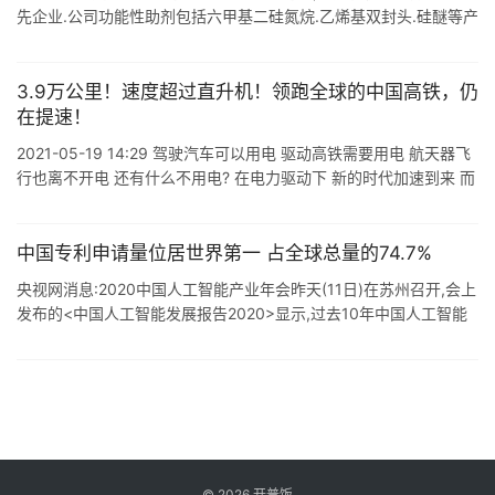
先企业.公司功能性助剂包括六甲基二硅氮烷.乙烯基双封头.硅醚等产
品.苯基氯硅烷包括苯基三氯硅烷.二苯基二氯硅烷.经过30 年持续研
发和 ...
3.9万公里！速度超过直升机！领跑全球的中国高铁，仍
在提速！
2021-05-19 14:29 驾驶汽车可以用电 驱动高铁需要用电 航天器飞
行也离不开电 还有什么不用电? 在电力驱动下 新的时代加速到来 而
人类驾驭电能的故事 将继续讲述新的生产与生活 讲述电能长 ...
中国专利申请量位居世界第一 占全球总量的74.7%
央视网消息:2020中国人工智能产业年会昨天(11日)在苏州召开,会上
发布的<中国人工智能发展报告2020>显示,过去10年中国人工智能
专利申请量位居世界第一,人工智能下一个10年 将在强 ...
©
2026
开普饭