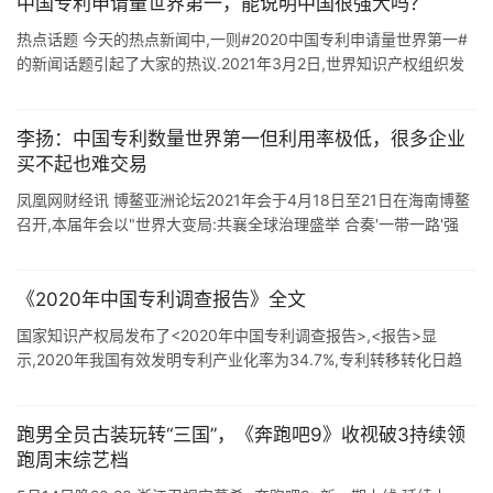
中国专利申请量世界第一，能说明中国很强大吗？
热点话题 今天的热点新闻中,一则#2020中国专利申请量世界第一#
的新闻话题引起了大家的热议.2021年3月2日,世界知识产权组织发
布最新报告.报告称,2020年通过世界产权组织提交的国际专利申请
量仍 ...
李扬：中国专利数量世界第一但利用率极低，很多企业
买不起也难交易
凤凰网财经讯 博鳌亚洲论坛2021年会于4月18日至21日在海南博鳌
召开,本届年会以"世界大变局:共襄全球治理盛举 合奏'一带一路'强
音"为主题展开广泛讨论.凤凰网财经全程报道. ...
《2020年中国专利调查报告》全文
国家知识产权局发布了<2020年中国专利调查报告>,<报告>显
示,2020年我国有效发明专利产业化率为34.7%,专利转移转化日趋
活跃,专利保护成效显著.助力营商环境持续优化, ...
跑男全员古装玩转“三国”，《奔跑吧9》收视破3持续领
跑周末综艺档