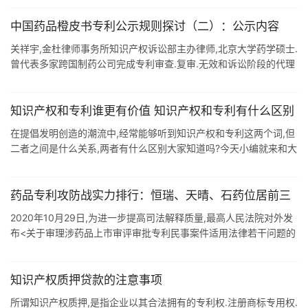
中国药品橙皮书专利公示规则探讨（二）：公示内容
关祥宇,金杜律师事务所知识产权诉讼部主办律师,北京大学药学硕士.
曾代表多家跨国制药公司完成专利审查.复审.无效和诉讼阶段的代理
工作. 在前一篇文章中笔者提到,目前对于橙皮书中公示专利信息的内
容还没有明 ...
知识产权和专利谁更有价值 知识产权和专利有什么区别
在提倡发明创造的潮流中,经常能够听到知识产权和专利这两个词,但
二者之间是什么关系,两者有什么区别大家知道吗?今天小编就来和大
家聊一聊知识产权和专利. 知识产权是关于人类在社会实践中创造的
智力劳动成果的 ...
药品专利攻防战实力排行：恒瑞、天晴、石药位居前三
2020年10月29日,为进一步提高司法解释质量,最高人民法院对外发
布<关于审理涉药品上市审评审批专利民事案件适用法律若干问题的
规定>(征求意见稿),公开征求修改意见.不难看出,药品专利这 ...
知识产权质押贷款的注意事项
所谓知识产权质押,是指企业以其合法拥有的专利权.注册商标专用权.