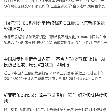
5月14日晚20:20,浙江卫视安慕希<奔跑吧9>新一期上线,延续上一
期在嗨心无限文化有限公司的"三国主题文学"会议进程,跑男团李晨.
杨颖.郑恺.沙溢.蔡徐坤.黄旭熙继 ...
【e汽车】EU系列销量持续领跑 BEIJING北汽新能源逆
势加速前行
市场环境遇冷.多种政策调整.消费结构不断变化,2019年,中国汽车市
场进入了前所未有的"寒冬". 最新销量数据显示,今年1-11月,中国汽车
市场累计销量2311万辆,同比下降9.1 ...
中国AI专利申请量世界第1；不骂人驾校“教练”上线；AI
模仿已逝歌手原创4首歌曲｜AI周报
近日,<中国人工智能发展报告 2020>正式发布.数据显示,过去十年
(2011-2020)全球人工智能专利申请量 521264 件,总体上呈逐年上
升趋势.报告显示,过去十年,全球人工智能专 ...
新亚强(603155)：苯基下游深加工延伸 细分领域持续领
跑
报告摘要: 功能性助剂为主. 苯基氯硅烷为辅,打造有机硅细分领域领