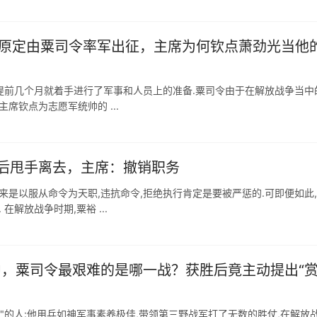
援朝，原定由粟司令率军出征，主席为何钦点萧劲光当他
我国提前几个月就着手进行了军事和人员上的准备.粟司令由于在解放战争当中
席钦点为志愿军统帅的 ...
后甩手离去，主席：撤销职务
来是以服从命令为天职,违抗命令,拒绝执行肯定是要被严惩的.可即便如此
解放战争时期,粟裕 ...
战争中，粟司令最艰难的是哪一战？获胜后竟主动提出“
"的人:他用兵如神军事素养极佳,带领第三野战军打了无数的胜仗,在解放