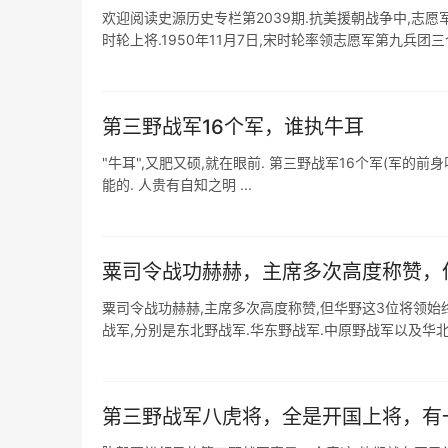
欢迎阅读史源历史专栏第2039期.抗美援朝战争中,志
时轮上将.1950年11月7日,宋时轮率领志愿军第九兵团三
第三野战军16个军，谁执牛耳
"牛耳",又肥又硕,就在眼前. 第三野战军16个军(军的前
能的. 人贵有自知之明 ...
粟司令战功赫赫，主席多次高度称赞，
粟司令战功赫赫,主席多次高度称赞,但华野这3位将领始终不服
战军,分别是东北野战军.华东野战军.中原野战军以及华北野
第三野战军八虎将，全是开国上将，有