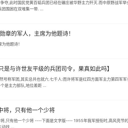
阶段争夺,此时国民党黄百韬兵团已经在碾庄被华野主力歼灭.而中原野战军举
围困在双堆集一带. ...
予勋章的军人，主席为他题诗！
席为他题诗！
只是与许世友平级的兵团司令，果真如此吗】
然号称军团,其实总共也就六.七千人:而许将军是红四方面军主力第四军军
是主力部队,地位差距 ...
中将，只有他一个少将
,只有他一个少将 ----下面是文字版---- 1955年我军授衔时,高风亮节
找 ...