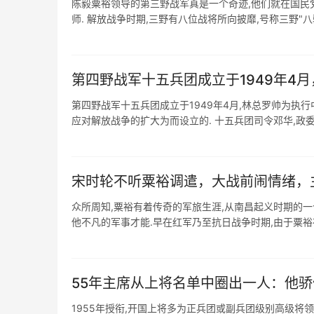
陈毅粟裕领导的第三野战军真是一个奇迹,他们就在国民
师. 解放战争时期,三野有八位战将所向披靡,号称三野"八骏骠
第四野战军十五兵团成立于1949年4月，
第四野战军十五兵团成立于1949年4月,林总罗帅为执行
应对解放战争的扩大为而设立的. 十五兵团司令邓华,政委赖
宋时轮不听粟裕调遣，大战前闹情绪，
众所周知,粟裕有着传奇的军旅生涯,从南昌起义时期的一
他不凡的军事才能.早在红军乃至抗日战争时期,由于粟裕在军
55年主席从上将名单中圈出一人：他
​1955年授衔,开国上将多为正兵团或副兵团级别高级将