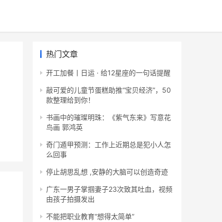
热门文章
开工加餐丨日运 · 给12星座的一句话提醒
敲可爱的儿童节蛋糕助推“宝贝经济”，50
款整理给到你！
书画中的璀璨明珠：《紫气东来》写意花
鸟画 郭鸿英
奇门遁甲预测：工作上近期总是犯小人怎
么回事
停止胡思乱想 ,安静的大脑可以创造奇迹
广东一男子掌掴妻子23次致其吐血，视频
由孩子拍摄发出
不能把职业教育“想得太简单”