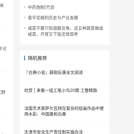
宋
中药炮制|竹沥
富平花椒的历史与产业发展
咸菜不要只知道酸豆角，这五种蔬菜做成
咸菜，开胃又下饭还很营养
不可
随机推荐
『古典小说』薛刚反唐全文阅读
欣赏 | 来看一组工笔小鸟20图 工整精致
大野
法国艺术家萨尔瓦特在复杂的绘画作品中使
用水彩、中国墨和白墨
天津市安全生产责任制实施办法