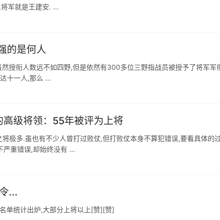
军就是王建安. ...
强的是何人
虽然授衔人数远不如四野,但是依然有300多位三野指战员被授予了将军军衔
十一人,那么 ...
的高级将领：55年被评为上将
战之将极多.虽也有不少人曾打过败仗,但打败仗本身不算犯错误,要看具体的
重错误,却始终没有 ...
...
名单统计出炉,大部分上将以上[赞][赞]