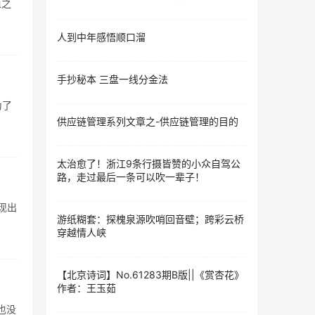
血之
人到中年感悟顺口溜
手抄秘本 三盘一线分金法
为了
供应链管理系列文章之-供应链管理的目的
太治愈了！浙江9条行摄皆赞的小众自驾公
路，走过最后一条可以吹一辈子！
现出
游纸糊套：探槐泉源吹哨回音壁；跨彩云桥
穿越情人峡
【北京诗词】No.61283期B版||​《赏杏花》
作者​：王玉茹
也没