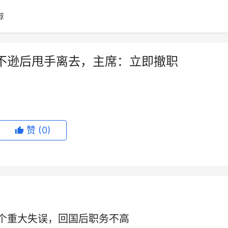
荐
不逊后甩手离去，主席：立即撤职
赞
(0)
个重大失误，回国后职务不高