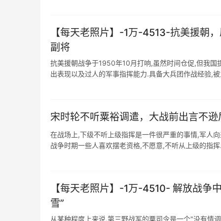
【每天老照片】-1万-4513-抗美
副将
抗美援朝战争于1950年10月打响,虽然时间仓促,但
出表现以及过人的军事指挥能力.具备大兵团作战经验,被主
宋时轮不听粟裕调遣，大战前出言不逊
在战场上,下级不听上级指挥是一件很严重的事情,军人向
战争时期一些人喜欢摆老资格,不愿意,不听从上级的指挥. 在
【每天老照片】-1万-4510- 解放
雪”
从某种程度上来说,第三野战军的粟司令是一个"没有情调