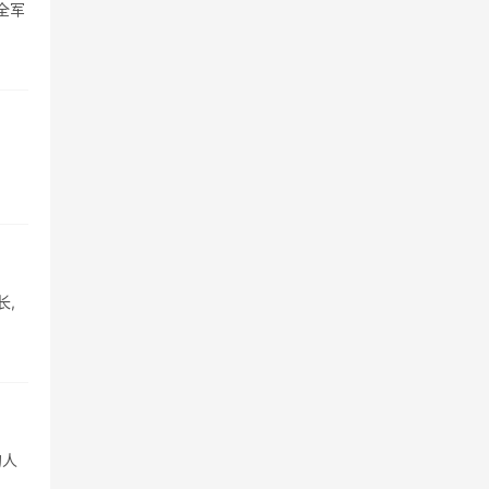
全军
长,
的人