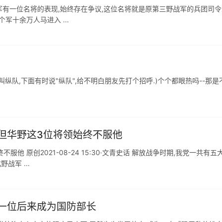
愿军有一位名将的表现,始终存在争议,这位名将就是原第三野战军的兵团司令
个军十余万人马进入 ...
身叫纵队,下面有时说"纵队",给不明白朋友先打个招呼.)个个都眼热吗--那是
但华野这3位将领始终不服他
他 原创2021-08-24 15:30·文青史话 解放战争时期,我党一共有五
战军 ...
一位后来成为国防部长