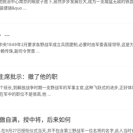
党统治中心南京的眼皮子底下,居然步步发展壮大,成为一支威猛无敌的铁
骑&quo ...
...
中央1949年2月要求各野战军成立兵团建制,必要时由军委直接领导,这是
传珠,副司令贺晋 ...
主席批示：撤了他的职
个班长,到解放战争时期一支野战军的军事主官,这种飞跃式的进步,正好体
中的职位不是很高,他 ...
骄傲自满，授中将，后来如何
领.在9月27日授衔仪式当天,并不包含第三野战军一位名将的名字,此人当时