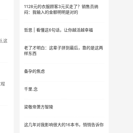
1128元的衣服顾客3元买走了？销售员纳
闷：我输入的金额明明是对的
哲思 | 看懂这6句话，让你越活越幸福
,这
老了才明白：这辈子拼到最后，靠的是这两
样东西
备孕的焦虑
过程
千里.念
梁敬帝萧方智陵
这几年对我影响很大的16本书，悄悄告诉你