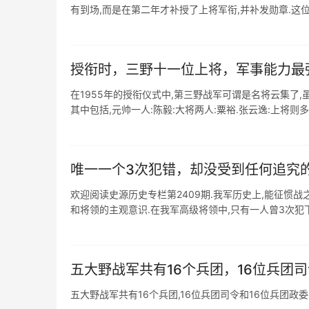
有到场,而是在第二年才补授了上将军衔,并补发勋章.这位将
授衔时，三野十一位上将，军事能力最
在1955年的授衔仪式中,第三野战军可谓是名将云集了,
其中包括,元帅一人:陈毅:大将两人:粟裕.张云逸:上将则多达
唯一一个3次犯错，却没受到任何追究
欢迎阅读史源历史专栏第2409期.我军历史上,能征惯
和将领的主观意识.在我军高级将领中,只有一人曾3次犯下严
五大野战军共有16个兵团，16位兵团司令
五大野战军共有16个兵团,16位兵团司令和16位兵团政委