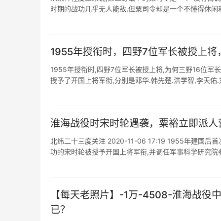
时期的战功几乎无人能敌,但粟司令却是一个不懂得休闲和娱
1955年授衔时，四野7位军长被授上将
1955年授衔时,四野7位军长被授上将,为何三野16位军
授予了开国上将军衔,分别是邓华.韩先楚.洪学智,李天佑.刘震
淮海战役时宋时轮遇袭，粟裕立即派人
北纬二十三度关注 2020-11-06 17:19 195
功的宋时轮被授予开国上将军衔,并调任军事科学研究院参加
【每天老照片】-1万-4508-淮海
已？