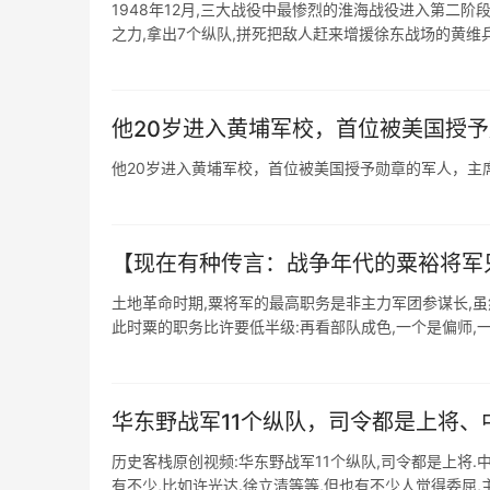
1948年12月,三大战役中最惨烈的淮海战役进入第二
之力,拿出7个纵队,拼死把敌人赶来增援徐东战场的黄维兵团
他20岁进入黄埔军校，首位被美国授
他20岁进入黄埔军校，首位被美国授予勋章的军人，主
【现在有种传言：战争年代的粟裕将军
土地革命时期,粟将军的最高职务是非主力军团参谋长,虽
此时粟的职务比许要低半级:再看部队成色,一个是偏师,一个
华东野战军11个纵队，司令都是上将、
历史客栈原创视频:华东野战军11个纵队,司令都是上将.中将
有不少,比如许光达.徐立清等等,但也有不少人觉得委屈,主动