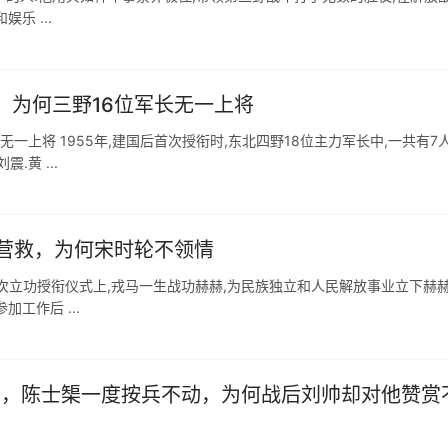
乐 ...
，为何三野16位军长无一上将
长无一上将 1955年,建国后首次授衔时,东北四野18位主力军长中,一共有7
.黄 ...
营救，为何宋时轮不领情
5年建国后首次立功授衔仪式上,戎马一生战功赫赫,为民族独立和人民解放事业立下赫
工作后 ...
战役中，陈士榘一度按兵不动，为何战后刘帅却对他赞赏